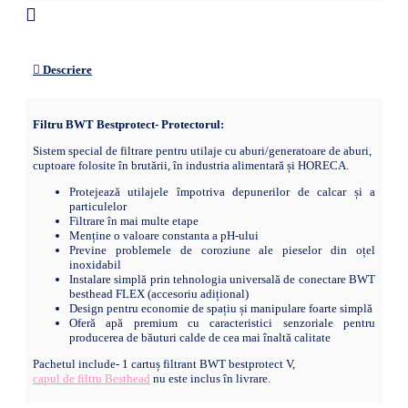
Descriere
Filtru BWT Bestprotect- Protectorul:
Sistem special de filtrare pentru utilaje cu aburi/generatoare de aburi,
cuptoare folosite în brutării, în industria alimentară și HORECA.
Protejează utilajele împotriva depunerilor de calcar și a
particulelor
Filtrare în mai multe etape
Menține o valoare constanta a pH-ului
Previne problemele de coroziune ale pieselor din oțel
inoxidabil
Instalare simplă prin tehnologia universală de conectare BWT
besthead FLEX (accesoriu adițional)
Design pentru economie de spațiu și manipulare foarte simplă
Oferă apă premium cu caracteristici senzoriale pentru
producerea de băuturi calde de cea mai înaltă calitate
Pachetul include- 1 cartuș filtrant BWT bestprotect V,
capul de filtru Besthead
nu este inclus în livrare.