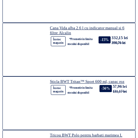
Cana Vida alba 2.6 l cu indicator manual si 6
filtre Alcalin
332,15 lei
*Promotie in limita
-15%
În stoc
390,76 lei
magazin
stocului disponibil
Sticla BWT Tritan™ Sport 600 ml, capac roz
57,96 lei
*Promotie in limita
-56%
În stoc
131,17 lei
magazin
stocului disponibil
Tricou BWT Polo pentru barbati marimea L