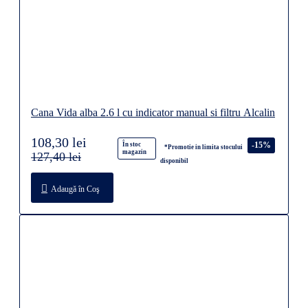
Cana Vida alba 2.6 l cu indicator manual si filtru Alcalin
108,30 lei
-15%
În stoc
*Promotie in limita stocului
magazin
127,40 lei
disponibil
Adaugă în Coş