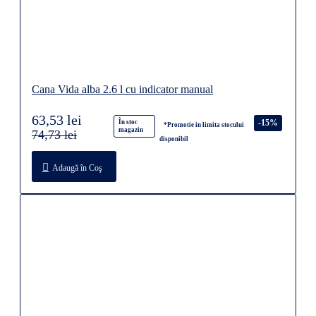
Cana Vida alba 2.6 l cu indicator manual
63,53 lei
-15%
În stoc
*Promotie in limita stocului
magazin
74,73 lei
disponibil
Adaugă în Coş