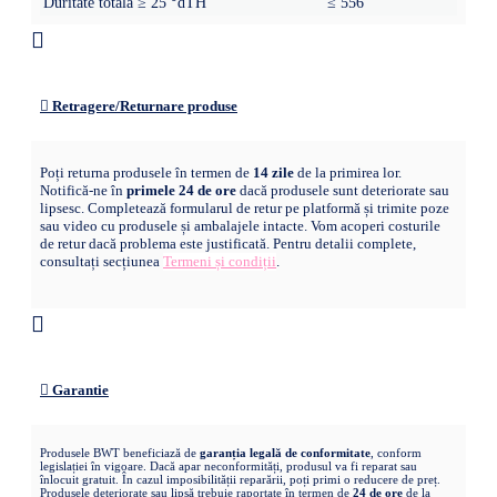
Duritate totală ≥ 25 °dTH
≤ 556
Retragere/Returnare produse
Poți returna produsele în termen de
14 zile
de la primirea lor.
Notifică-ne în
primele 24 de ore
dacă produsele sunt deteriorate sau
lipsesc. Completează formularul de retur pe platformă și trimite poze
sau video cu produsele și ambalajele intacte. Vom acoperi costurile
de retur dacă problema este justificată. Pentru detalii complete,
consultați secțiunea
Termeni și condiții
.
Garantie
Produsele BWT beneficiază de
garanția legală de conformitate
, conform
legislației în vigoare. Dacă apar neconformități, produsul va fi reparat sau
înlocuit gratuit. În cazul imposibilității reparării, poți primi o reducere de preț.
Produsele deteriorate sau lipsă trebuie raportate în termen de
24 de ore
de la