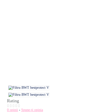
Rating
0 opinii
-
Spune-ţi opinia