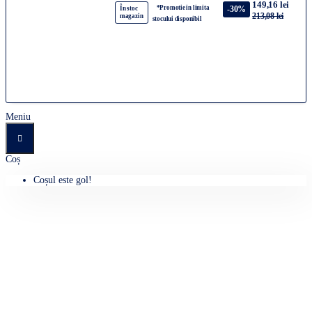
149,16 lei
*Promotie in limita
-30%
În stoc
213,08 lei
magazin
stocului disponibil
Meniu
Coș
Coșul este gol!