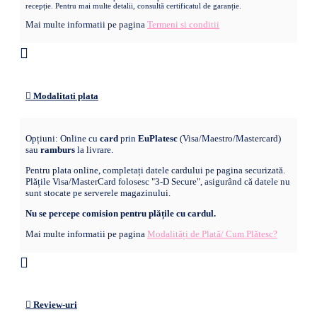
recepție. Pentru mai multe detalii, consultă certificatul de garanție.
Mai multe informatii pe pagina
Termeni si conditii
Modalitati plata
Opțiuni: Online cu
card
prin
EuPlatesc
(Visa/Maestro/Mastercard)
sau
ramburs
la livrare.
Pentru plata online, completați datele cardului pe pagina securizată.
Plățile Visa/MasterCard folosesc "3-D Secure", asigurând că datele nu
sunt stocate pe serverele magazinului.
Nu se percepe comision pentru plățile cu cardul.
Mai multe informatii pe pagina
Modalități de Plată/ Cum Plătesc?
Review-uri