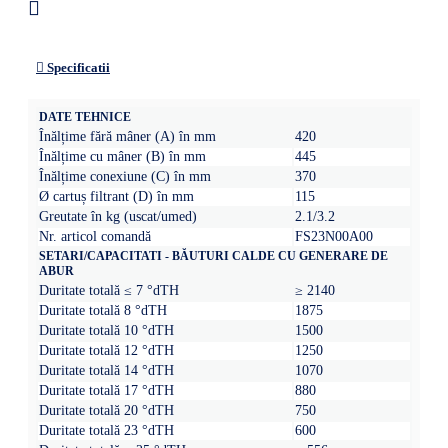
Specificatii
DATE TEHNICE
Înălțime fără mâner (A) în mm
420
Înălțime cu mâner (B) în mm
445
Înălțime conexiune (C) în mm
370
Ø cartuș filtrant (D) în mm
115
Greutate în kg (uscat/umed)
2.1/3.2
Nr. articol comandă
FS23N00A00
SETARI/CAPACITATI - BĂUTURI CALDE CU GENERARE DE
ABUR
Duritate totală ≤ 7 °dTH
≥ 2140
Duritate totală 8 °dTH
1875
Duritate totală 10 °dTH
1500
Duritate totală 12 °dTH
1250
Duritate totală 14 °dTH
1070
Duritate totală 17 °dTH
880
Duritate totală 20 °dTH
750
Duritate totală 23 °dTH
600