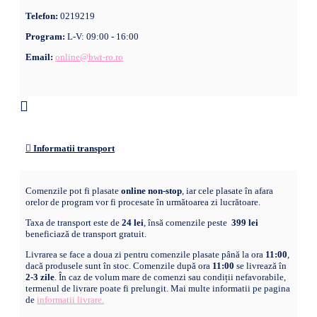
Telefon:
0219219
Program:
L-V: 09:00 - 16:00
Email:
online@bwt-ro.ro
Informatii transport
Comenzile pot fi plasate
online non-stop
, iar cele plasate în afara
orelor de program vor fi procesate în următoarea zi lucrătoare.
Taxa de transport este de
24 lei
, însă comenzile peste
399 lei
beneficiază de transport gratuit.
Livrarea se face a doua zi pentru comenzile plasate până la ora
11:00
,
dacă produsele sunt în stoc. Comenzile după ora
11:00
se livrează în
2-3 zile
. În caz de volum mare de comenzi sau condiții nefavorabile,
termenul de livrare poate fi prelungit. Mai multe informatii pe pagina
de
informatii livrare.