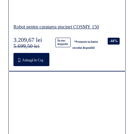
Robot pentru curatarea piscinei COSMY 150
3.209,67 lei
-44%
În stoc
*Promotie in limita
magazin
5.699,50 lei
stocului disponibil
Adaugă în Coş