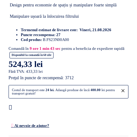
Design pentru economie de spațiu și manipulare foarte simplă
Manipulare ușoară la înlocuirea filtrului
Termenul estimat de livrare este:
Vineri, 21.08.2026
Puncte recompensa:
27
Cod produs:
B.FS23N00A00
Comandă în
9
ore
1
min
42
sec
pentru a beneficia de expediere rapidă
Disponibil la comandă în 60 zile
524,33 lei
Fără TVA: 433,33 lei
Preţul în puncte de recompensă: 3712
×
Costul de transport este
24 lei.
Adaugă produse de încă
400.00
lei pentru
transport gratuit!
Ai nevoie de ajutor?