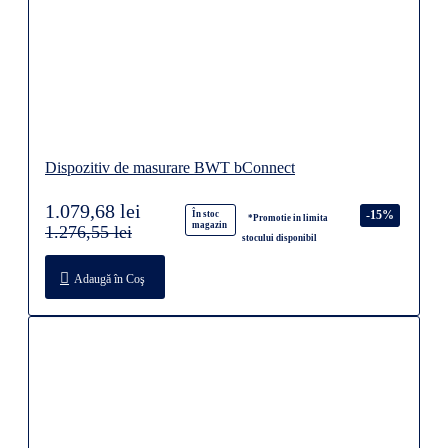
Dispozitiv de masurare BWT bConnect
1.079,68 lei
-15%
În stoc
*Promotie in limita
magazin
1.276,55 lei
stocului disponibil
Adaugă în Coş