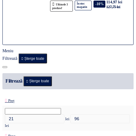
114,97 lei
-10%
În stoc
Ultimele 3
127,75 lei
magazin
produse!
Meniu
Filtrează
Șterge toate
Filtrează
Șterge toate
Preț
lei
lei
Stoc