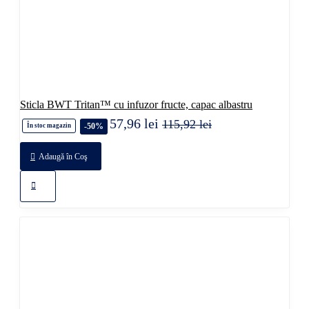
Sticla BWT Tritan™ cu infuzor fructe, capac albastru
57,96 lei
115,92 lei
-50%
În stoc magazin
Adaugă în Coş