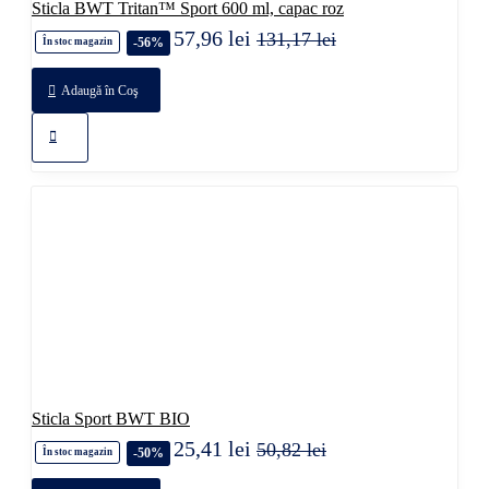
Sticla BWT Tritan™ Sport 600 ml, capac roz
57,96 lei
131,17 lei
-56%
În stoc magazin
Adaugă în Coş
Sticla Sport BWT BIO
25,41 lei
50,82 lei
-50%
În stoc magazin