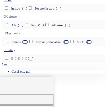
În stoc
Nu este în stoc
8
1
Culoare
Alb
Roz
Albastru
3
6
1
Tip produs
Termos
Termos personalizat
Sticla
5
4
4
Rating
3
Coș
Coșul este gol!