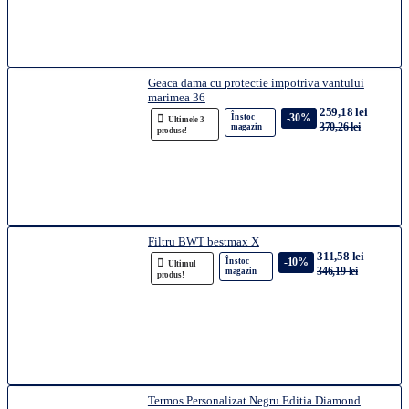
Geaca dama cu protectie impotriva vantului
marimea 36
259,18 lei
-30%
În stoc
Ultimele 3
370,26 lei
magazin
produse!
Filtru BWT bestmax X
311,58 lei
-10%
În stoc
Ultimul
346,19 lei
magazin
produs!
Termos Personalizat Negru Editia Diamond