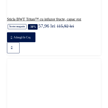
Sticla BWT Tritan™ cu infuzor fructe, capac roz
57,96 lei
115,92 lei
-50%
În stoc magazin
Adaugă în Coş