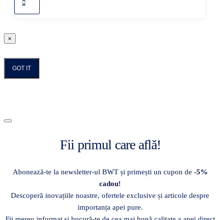
×
GOT IT
Fii primul care află!
Abonează-te la newsletter-ul BWT și primești un cupon de
-5%
cadou!
Descoperă inovațiile noastre, ofertele exclusive și articole despre
importanța apei pure.
Fii mereu informat și bucură-te de cea mai bună calitate a apei direct