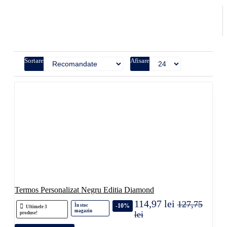
Sortare
Afisare
Termos Personalizat Negru Editia Diamond
114,97 lei
127,75
-10%
În stoc
Ultimele 3
magazin
lei
produse!