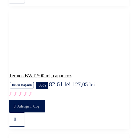
Termos BWT 500 ml, capac roz
82,61 lei
127,05 lei
-35%
În stoc magazin
Adaugă în Coş