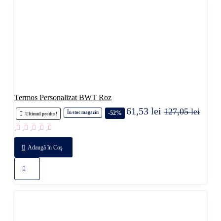
Termos Personalizat BWT Roz
61,53 lei
127,05 lei
-52%
În stoc magazin
Ultimul produs!
Adaugă în Coş