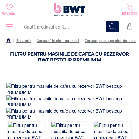
Caută
produsul
dorit....
Bucatarie
Cartuse filtrante si accesorii
Cartuse pentru aparatele de cafea
home
FILTRU PENTRU MASINILE DE CAFEA CU REZERVOR
BWT BESTCUP PREMIUM M