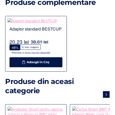
Produse complementare
Adaptor standard BESTCUP
20,23 lei
38,61 lei
-48%
În stoc magazin
*Promotie in limita stocului disponibil
Adaugă în Coş
Produse din aceasi
categorie