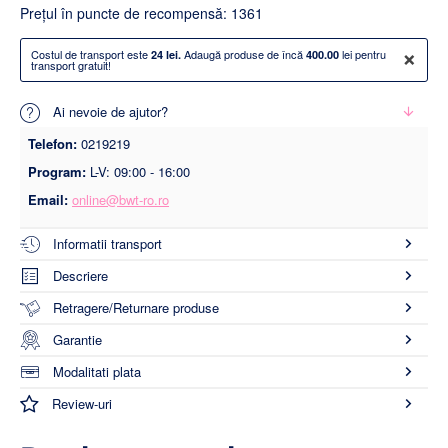
Preţul în puncte de recompensă: 1361
×
Costul de transport este
Adaugă produse de încă
lei pentru
24 lei.
400.00
transport gratuit!
Ai nevoie de ajutor?
Telefon:
0219219
Program:
L-V: 09:00 - 16:00
Email:
online@bwt-ro.ro
Informatii transport
Descriere
Retragere/Returnare produse
Garantie
Modalitati plata
Review-uri