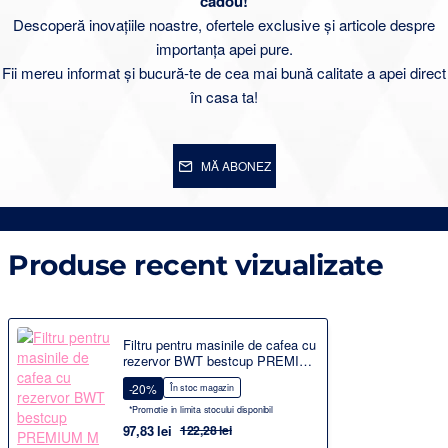
cadou!
Descoperă inovațiile noastre, ofertele exclusive și articole despre
importanța apei pure.
Fii mereu informat și bucură-te de cea mai bună calitate a apei direct
în casa ta!
MĂ ABONEZ
Produse recent vizualizate
Filtru pentru masinile de cafea cu
rezervor BWT bestcup PREMIUM
M
-20%
În stoc magazin
*Promotie in limita stocului disponibil
97,83 lei
122,28 lei