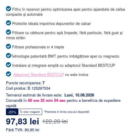
Filtru în rezervor pentru optimizarea apei pentru aparatele de cafea
compacte și automate
Protectie ideala impotriva depunerilor de calcar
Filtrare cu cărbune pentru apă limpede, fără particule, fără gust și
miros străin
Filtrare profesionala in 4 trepte
Tehnologie patentată BWT pentru imbăgățirea apei cu magneziu
Instalare și integrare simplă cu adaptorul Standard BESTCUP
Adaptorul Standard BESTCUP
nu este inclus
Puncte recompensa:
7
Cod produs:
B.125297534
Termenul estimat de livrare este:
Luni, 10.08.2026
Comandă în
60
ore
32
min
54
sec
pentru a beneficia de expediere
rapidă
-20%
În stoc magazin
*Promotie in limita stocului disponibil
97,83 lei
122,28 lei
Fără TVA: 80,85 lei