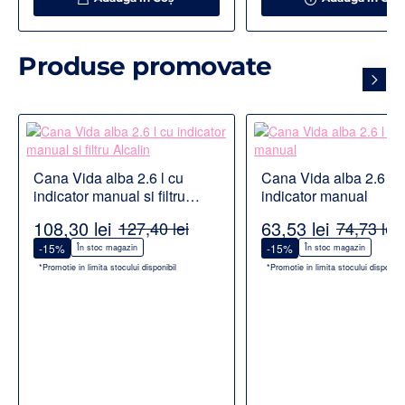
Produse promovate
Cana Vida alba 2.6 l cu
Cana Vida alba 2.6 l c
indicator manual si filtru
indicator manual
Alcalin
108,30 lei
63,53 lei
127,40 lei
74,73 lei
-15%
-15%
În stoc magazin
În stoc magazin
*Promotie in limita stocului disponibil
*Promotie in limita stocului disponibil