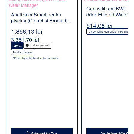
Cartus filtrant BWT A
Analizator Smart pentru
drink Filtered Water C
piscina (Cloruri si Bromuri)
TC200
514,06 lei
BWT Pearl Water Manager
1.856,13 lei
Disponibil la comandă în 60 zile
3.351,70 lei
-45%
Ultimul produs!
În stoc magazin
*Promotie in limita stocului disponibil
Adaugă în Coş
Adaugă în Coş