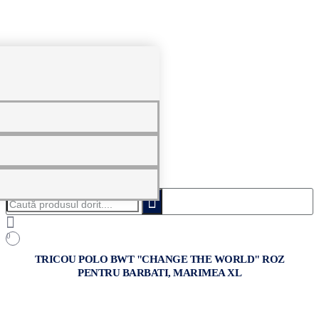
0
Caută
produsul
dorit....
0
TRICOU POLO BWT "CHANGE THE WORLD" ROZ
PENTRU BARBATI, MARIMEA XL