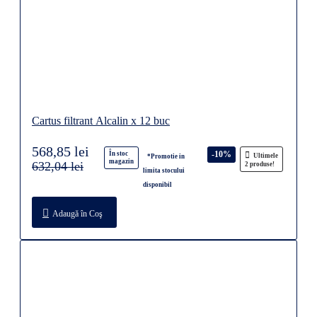
Cartus filtrant Alcalin x 12 buc
568,85 lei
-10%
În stoc
Ultimele
*Promotie in
magazin
632,04 lei
2 produse!
limita stocului
disponibil
Adaugă în Coş