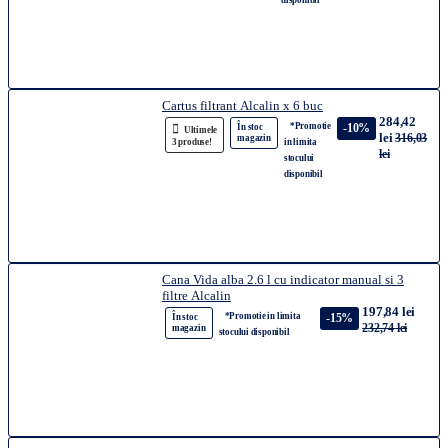
disponibil
Cartus filtrant Alcalin x 6 buc
284,42
*Promotie
-10%
În stoc
Ultimele
lei
316,03
magazin
3 produse!
in limita
lei
stocului
disponibil
Cana Vida alba 2.6 l cu indicator manual si 3
filtre Alcalin
197,84 lei
*Promotie in limita
-15%
În stoc
232,74 lei
magazin
stocului disponibil