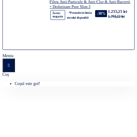
Filtru Anti-Particule & Anti-Clor & Anti-Bacterii
+ Dedurizare Pure Slim 3
1.255,25 lei
*Promotie in limita
-30%
În stoc
1.793,22 lei
magazin
stocului disponibil
Meniu
Coș
Coșul este gol!