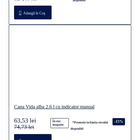
disponibil
Adaugă în Coş
Cana Vida alba 2.6 l cu indicator manual
63,53 lei
-15%
În stoc
*Promotie in limita stocului
magazin
74,73 lei
disponibil