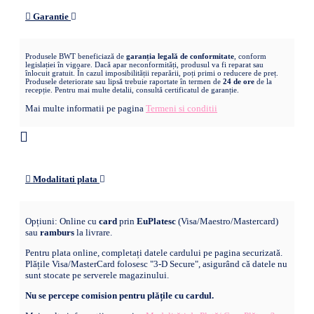
Garantie
Produsele BWT beneficiază de
garanția legală de conformitate
, conform
legislației în vigoare. Dacă apar neconformități, produsul va fi reparat sau
înlocuit gratuit. În cazul imposibilității reparării, poți primi o reducere de preț.
Produsele deteriorate sau lipsă trebuie raportate în termen de
24 de ore
de la
recepție. Pentru mai multe detalii, consultă certificatul de garanție.
Mai multe informatii pe pagina
Termeni si conditii
Modalitati plata
Opțiuni: Online cu
card
prin
EuPlatesc
(Visa/Maestro/Mastercard)
sau
ramburs
la livrare.
Pentru plata online, completați datele cardului pe pagina securizată.
Plățile Visa/MasterCard folosesc "3-D Secure", asigurând că datele nu
sunt stocate pe serverele magazinului.
Nu se percepe comision pentru plățile cu cardul.