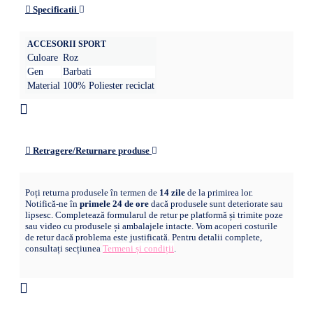
Specificatii
ACCESORII SPORT
Culoare
Roz
Gen
Barbati
Material
100% Poliester reciclat
Retragere/Returnare produse
Poți returna produsele în termen de
14 zile
de la primirea lor.
Notifică-ne în
primele 24 de ore
dacă produsele sunt deteriorate sau
lipsesc. Completează formularul de retur pe platformă și trimite poze
sau video cu produsele și ambalajele intacte. Vom acoperi costurile
de retur dacă problema este justificată. Pentru detalii complete,
consultați secțiunea
Termeni și condiții
.