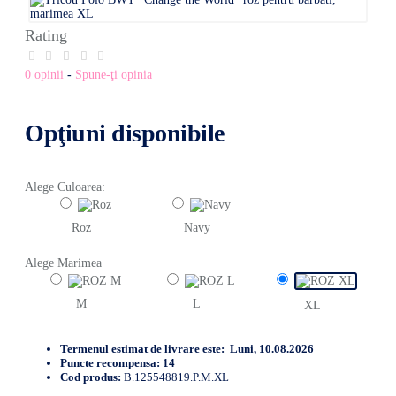
Rating
0 opinii
-
Spune-ţi opinia
Opţiuni disponibile
Alege Culoarea:
Roz
Navy
Alege Marimea
M
L
XL
Termenul estimat de livrare este:
Luni, 10.08.2026
Puncte recompensa:
14
Cod produs:
B.125548819.P.M.XL