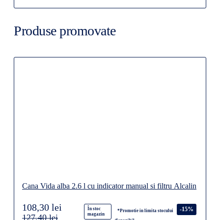
Produse promovate
Cana Vida alba 2.6 l cu indicator manual si filtru Alcalin
108,30 lei
-15%
În stoc
*Promotie in limita stocului
magazin
127,40 lei