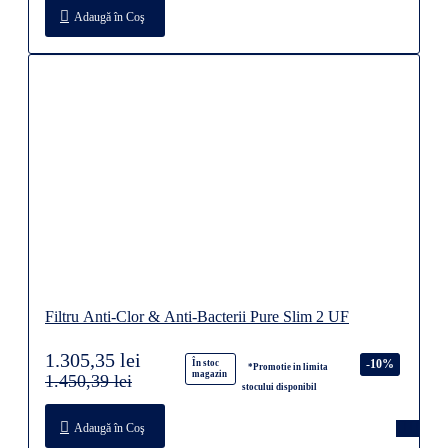
Adaugă în Coş
Filtru Anti-Clor & Anti-Bacterii Pure Slim 2 UF
1.305,35 lei
-10%
În stoc
*Promotie in limita
magazin
1.450,39 lei
stocului disponibil
Adaugă în Coş