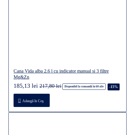
Cana Vida alba 2.6 l cu indicator manual si 3 filtre
Mg&Zn
185,13 lei
217,80 lei
-15%
Disponibil la comandă în 60 zile
Adaugă în Coş