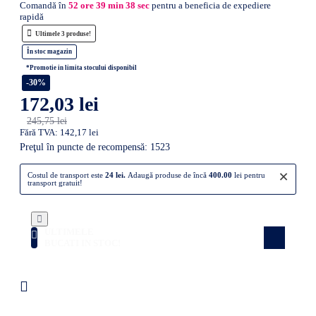
Comandă în
52
ore
39
min
37
sec
pentru a beneficia de expediere
rapidă
Ultimele 3 produse!
În stoc magazin
*Promotie in limita stocului disponibil
-30%
172,03 lei
245,75 lei
Fără TVA: 142,17 lei
Preţul în puncte de recompensă: 1523
×
Costul de transport este
24 lei.
Adaugă produse de încă
400.00
lei pentru
transport gratuit!
ULTIMELE
Atenție! Doar câteva produse rămase în
stoc! Nu rata ocazia!
BUCATI IN STOC!