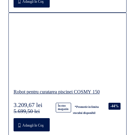
Adaugă în Coş
Robot pentru curatarea piscinei COSMY 150
3.209,67 lei
-44%
În stoc
*Promotie in limita
magazin
5.699,50 lei
stocului disponibil
Adaugă în Coş