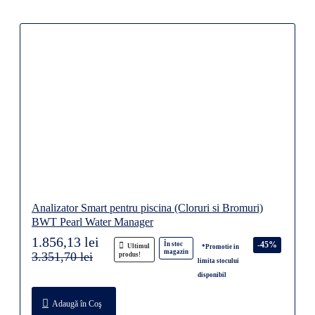
Analizator Smart pentru piscina (Cloruri si Bromuri)
BWT Pearl Water Manager
1.856,13 lei
-45%
În stoc
Ultimul
*Promotie in
magazin
3.351,70 lei
produs!
limita stocului
disponibil
Adaugă în Coş