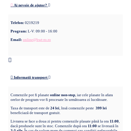
Ai nevoie de ajutor?
Telefon:
0219219
Program:
L-V: 09:00 - 16:00
Email:
online@bwt-ro.ro
Informatii transport
Comenzile pot fi plasate
online non-stop
, iar cele plasate în afara
orelor de program vor fi procesate în următoarea zi lucrătoare.
Taxa de transport este de
24 lei
, însă comenzile peste
399 lei
beneficiază de transport gratuit.
Livrarea se face a doua zi pentru comenzile plasate până la ora
11:00
,
dacă produsele sunt în stoc. Comenzile după ora
11:00
se livrează în
2-3 zile
. În caz de volum mare de comenzi sau condiții nefavorabile,