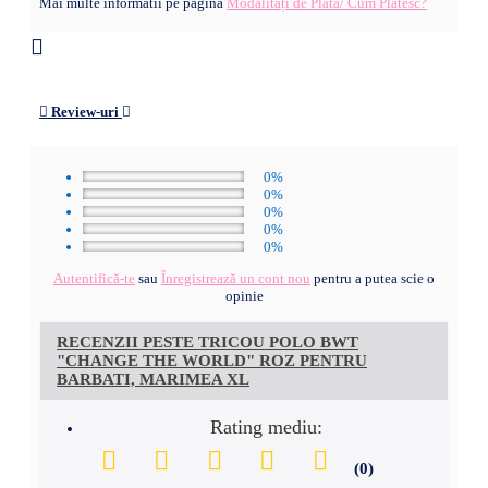
Mai multe informatii pe pagina
Modalități de Plată/ Cum Plătesc?
Review-uri
0%
0%
0%
0%
0%
Autentifică-te
sau
Înregistrează un cont nou
pentru a putea scie o
opinie
RECENZII PESTE TRICOU POLO BWT
"CHANGE THE WORLD" ROZ PENTRU
BARBATI, MARIMEA XL
Rating mediu:
(0)