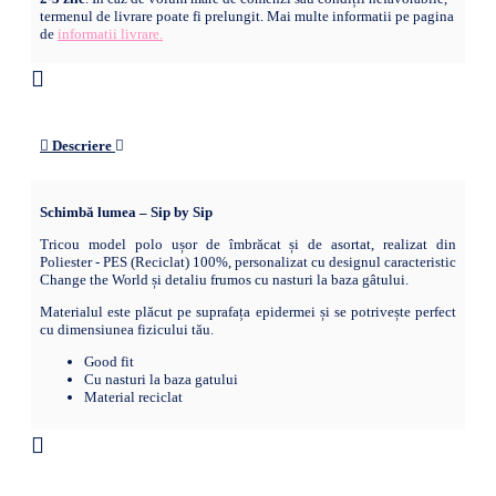
termenul de livrare poate fi prelungit. Mai multe informatii pe pagina
de
informatii livrare.
Descriere
Schimbă lumea – Sip by Sip
Tricou model polo ușor de îmbrăcat și de asortat, realizat din
Poliester - PES (Reciclat) 100%, personalizat cu designul caracteristic
Change the World și detaliu frumos cu nasturi la baza gâtului.
Materialul este plăcut pe suprafața epidermei și se potrivește perfect
cu dimensiunea fizicului tău.
Good fit
Cu nasturi la baza gatului
Material reciclat