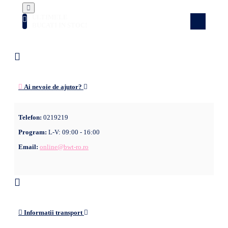
ULTIMELE
Atenție! Doar câteva produse rămase în
stoc! Nu rata ocazia!
BUCATI IN STOC!
Ai nevoie de ajutor?
Telefon:
0219219
Program:
L-V: 09:00 - 16:00
Email:
online@bwt-ro.ro
Informatii transport