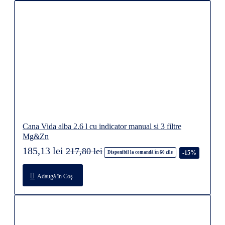
Cana Vida alba 2.6 l cu indicator manual si 3 filtre
Mg&Zn
185,13 lei
217,80 lei
-15%
Disponibil la comandă în 60 zile
Adaugă în Coş