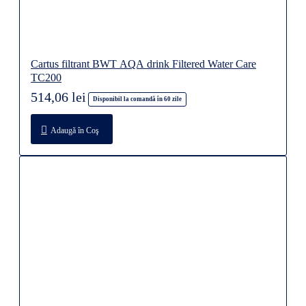
Cartus filtrant BWT AQA drink Filtered Water Care
TC200
514,06 lei
Disponibil la comandă în 60 zile
Adaugă în Coş