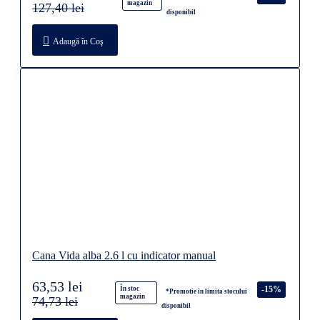
magazin
127,40 lei
disponibil
Adaugă în Coş
Cana Vida alba 2.6 l cu indicator manual
63,53 lei
-15%
În stoc
*Promotie in limita stocului
magazin
74,73 lei
disponibil