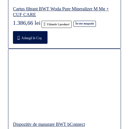
Cartus filtrant BWT Woda Pure Mineralizer M Mg +
CUF CARE
1.386,66 lei
În stoc magazin
Ultimele 3 produse!
Adaugă în Coş
Dispozitiv de masurare BWT bConnect