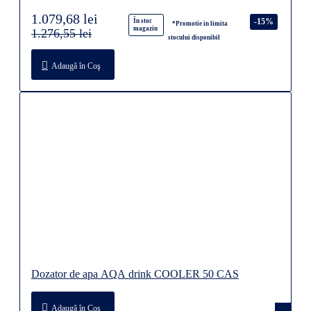
1.079,68 lei
-15%
În stoc
*Promotie in limita
magazin
1.276,55 lei
stocului disponibil
Adaugă în Coş
Dozator de apa AQA drink COOLER 50 CAS
Adaugă în Coş