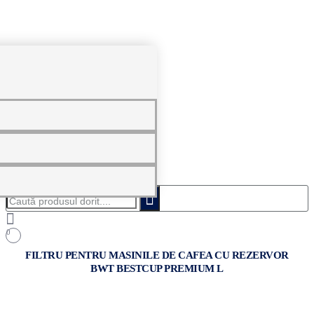
0
Caută
produsul
dorit....
0
FILTRU PENTRU MASINILE DE CAFEA CU REZERVOR
BWT BESTCUP PREMIUM L