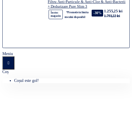
Filtru Anti-Particule & Anti-Clor & Anti-Bacterii
+ Dedurizare Pure Slim 3
1.255,25 lei
*Promotie in limita
-30%
În stoc
1.793,22 lei
magazin
stocului disponibil
Meniu
Coș
Coșul este gol!