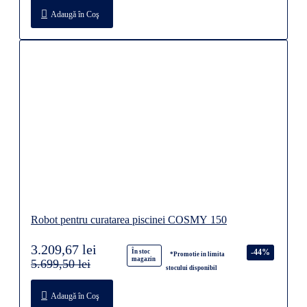
Adaugă în Coş
Robot pentru curatarea piscinei COSMY 150
3.209,67 lei
-44%
În stoc
*Promotie in limita
magazin
5.699,50 lei
stocului disponibil
Adaugă în Coş