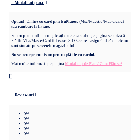
Modalitati plata
Opțiuni: Online cu
card
prin
EuPlatesc
(Visa/Maestro/Mastercard)
sau
ramburs
la livrare.
Pentru plata online, completați datele cardului pe pagina securizată.
Plățile Visa/MasterCard folosesc "3-D Secure", asigurând că datele nu
sunt stocate pe serverele magazinului.
Nu se percepe comision pentru plățile cu cardul.
Mai multe informatii pe pagina
Modalități de Plată/ Cum Plătesc?
Review-uri
0%
0%
0%
0%
0%