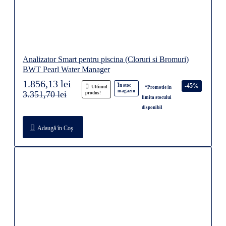
Analizator Smart pentru piscina (Cloruri si Bromuri)
BWT Pearl Water Manager
1.856,13 lei
-45%
În stoc
Ultimul
*Promotie in
magazin
3.351,70 lei
produs!
limita stocului
disponibil
Adaugă în Coş