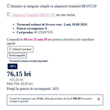
Instalare și integrare simplă cu adaptorul Standard BESTCUP
Adaptorul Standard BESTCUP
nu este inclus
Termenul estimat de livrare este:
Luni, 10.08.2026
Puncte recompensa:
8
Cod produs:
B.125297535
Comandă în
60
ore
35
min
37
sec
pentru a beneficia de expediere
rapidă
Ultimele 3 produse!
În stoc magazin
*Promotie in limita stocului disponibil
-50%
76,15 lei
151,25 lei
Fără TVA: 62,93 lei
Preţul în puncte de recompensă: 1621
×
Costul de transport este
24 lei.
Adaugă produse de încă
400.00
lei pentru
transport gratuit!