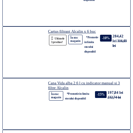
disponibil
Cartus filtrant Alcalin x 6 buc
284,42
*Promotie
-10%
În stoc
Ultimele
lei
316,03
magazin
3 produse!
in limita
lei
stocului
disponibil
Cana Vida alba 2.6 l cu indicator manual si 3
filtre Alcalin
197,84 lei
*Promotie in limita
-15%
În stoc
232,74 lei
magazin
stocului disponibil