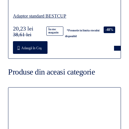
Adaptor standard BESTCUP
20,23 lei
-48%
În stoc
*Promotie in limita stocului
magazin
38,61 lei
disponibil
Adaugă în Coş
Produse din aceasi categorie