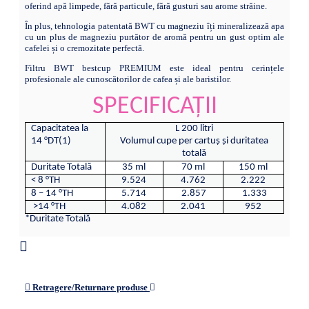
oferind apă limpede, fără particule, fără gusturi sau arome străine.
În plus, tehnologia patentată BWT cu magneziu îți mineralizează apa
cu un plus de magneziu purtător de aromă pentru un gust optim ale
cafelei și o cremozitate perfectă.
Filtru BWT bestcup PREMIUM este ideal pentru cerințele
profesionale ale cunoscătorilor de cafea și ale baristilor.
SPECIFICAȚII
Capacitatea la
L 200 litri
14 °DT(1)
Volumul cupe per cartuș și duritatea
totală
Duritate Totală
35 ml
70 ml
150 ml
< 8 °TH
9.524
4.762
2.222
8 – 14 °TH
5.714
2.857
1.333
>14 °TH
4.082
2.041
952
*Duritate Totală
Retragere/Returnare produse