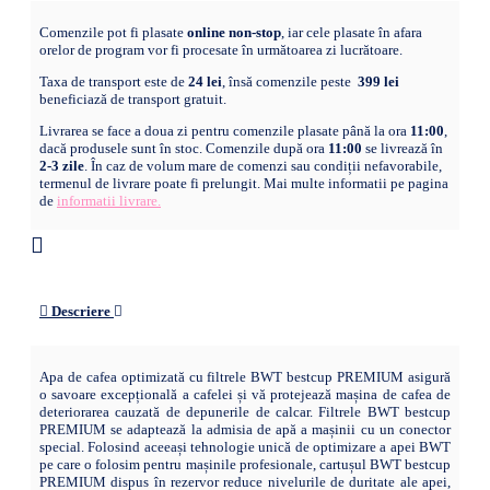
Comenzile pot fi plasate
online non-stop
, iar cele plasate în afara
orelor de program vor fi procesate în următoarea zi lucrătoare.
Taxa de transport este de
24 lei
, însă comenzile peste
399 lei
beneficiază de transport gratuit.
Livrarea se face a doua zi pentru comenzile plasate până la ora
11:00
,
dacă produsele sunt în stoc. Comenzile după ora
11:00
se livrează în
2-3 zile
. În caz de volum mare de comenzi sau condiții nefavorabile,
termenul de livrare poate fi prelungit. Mai multe informatii pe pagina
de
informatii livrare.
Descriere
Apa de cafea optimizată cu filtrele BWT bestcup PREMIUM asigură
o savoare excepțională a cafelei și vă protejează mașina de cafea de
deteriorarea cauzată de depunerile de calcar. Filtrele BWT bestcup
PREMIUM se adaptează la admisia de apă a mașinii cu un conector
special. Folosind aceeași tehnologie unică de optimizare a apei BWT
pe care o folosim pentru mașinile profesionale, cartușul BWT bestcup
PREMIUM dispus în rezervor reduce nivelurile de duritate ale apei,