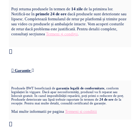
Poți returna produsele în termen de
14 zile
de la primirea lor.
Notifică-ne în
primele 24 de ore
dacă produsele sunt deteriorate sau
lipsesc. Completează formularul de retur pe platformă și trimite poze
sau video cu produsele și ambalajele intacte. Vom acoperi costurile
de retur dacă problema este justificată. Pentru detalii complete,
consultați secțiunea
Termeni și condiții
.
Garantie
Produsele BWT beneficiază de
garanția legală de conformitate
, conform
legislației în vigoare. Dacă apar neconformități, produsul va fi reparat sau
înlocuit gratuit. În cazul imposibilității reparării, poți primi o reducere de preț.
Produsele deteriorate sau lipsă trebuie raportate în termen de
24 de ore
de la
recepție. Pentru mai multe detalii, consultă certificatul de garanție.
Mai multe informatii pe pagina
Termeni si conditii