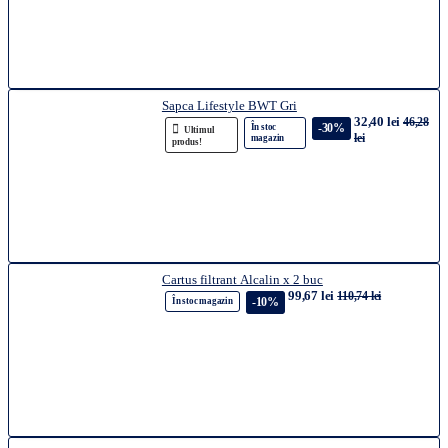
Sapca Lifestyle BWT Gri
32,40 lei
46,28
-30%
În stoc
Ultimul
lei
magazin
produs!
Cartus filtrant Alcalin x 2 buc
99,67 lei
110,74 lei
-10%
În stoc magazin