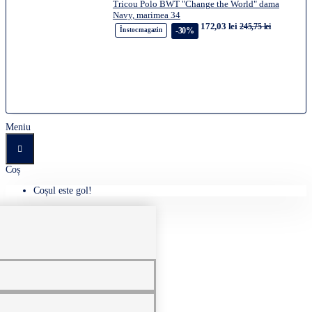
Tricou Polo BWT "Change the World" dama
Navy, marimea 34
172,03 lei
245,75 lei
-30%
În stoc magazin
Meniu
Coș
Coșul este gol!