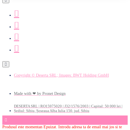
Copyright © Deserta SRL; Images: BWT Holding GmbH
Made with ❤ by Pronet Design
DESERTA SRL | RO15975020 | J32/1576/2003 | Capital: 50 000 lei |
Sediul: Sibiu, Șoseaua Alba Iulia 150, jud. Sibiu
Produsul este momentan Epuizat. Introdu adresa ta de email mai jos si te