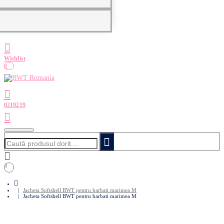
0
Caută
produsul
dorit....
0
home
Jacheta Softshell BWT pentru barbati marimea M
Jacheta Softshell BWT pentru barbati marimea M