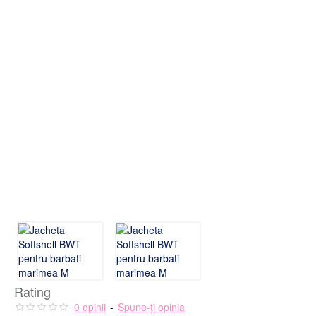
Rating
0 opinii
-
Spune-ţi opinia