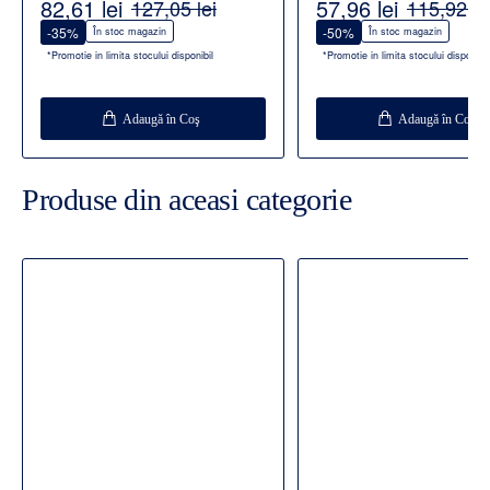
82,61 lei
57,96 lei
127,05 lei
115,92 le
-35%
-50%
În stoc magazin
În stoc magazin
*Promotie in limita stocului disponibil
*Promotie in limita stocului disponibil
Adaugă în Coş
Adaugă în Coş
Produse din aceasi categorie