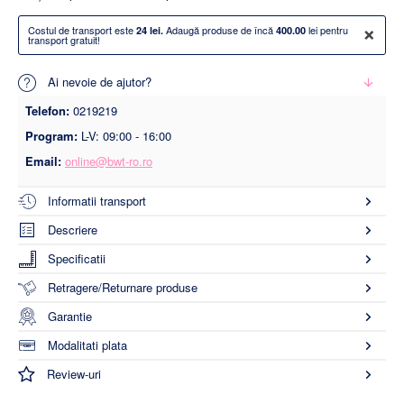
×
Costul de transport este
Adaugă produse de încă
lei pentru
24 lei.
400.00
transport gratuit!
Ai nevoie de ajutor?
Telefon:
0219219
Program:
L-V: 09:00 - 16:00
Email:
online@bwt-ro.ro
Informatii transport
Descriere
Specificatii
Retragere/Returnare produse
Garantie
Modalitati plata
Review-uri