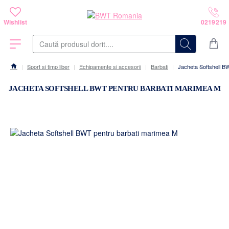
Caută
produsul
dorit....
Sport si timp liber
Echipamente si accesorii
Barbati
Jacheta Softshell B
home
JACHETA SOFTSHELL BWT PENTRU BARBATI MARIMEA M