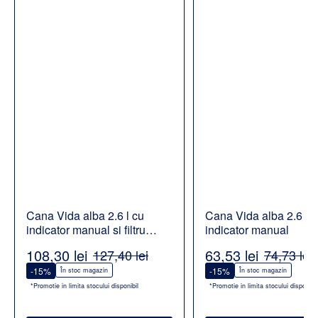
Cana Vida alba 2.6 l cu
Cana Vida alba 2.6 l c
indicator manual si filtru
indicator manual
Alcalin
108,30 lei
63,53 lei
127,40 lei
74,73 lei
-15%
-15%
În stoc magazin
În stoc magazin
*Promotie in limita stocului disponibil
*Promotie in limita stocului disponibil