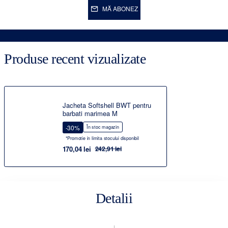
MĂ ABONEZ
Produse recent vizualizate
Jacheta Softshell BWT pentru
barbati marimea M
-30%
În stoc magazin
*Promotie in limita stocului disponibil
170,04 lei
242,91 lei
Detalii