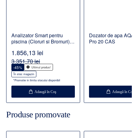
Analizator Smart pentru
Dozator de apa AQA d
piscina (Cloruri si Bromuri)
Pro 20 CAS
BWT Pearl Water Manager
1.856,13 lei
3.351,70 lei
-45%
Ultimul produs!
În stoc magazin
*Promotie in limita stocului disponibil
Adaugă în Coş
Adaugă în Coş
Produse promovate
Disponibil la comanda