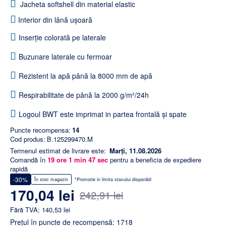
Jacheta softshell din material elastic
Interior din lână ușoară
Inserție colorată pe laterale
Buzunare laterale cu fermoar
Rezistent la apă până la 8000 mm de apă
Respirabilitate de până la 2000 g/m²/24h
Logoul BWT este imprimat in partea frontală și spate
Puncte recompensa:
14
Cod produs:
B.125299470.M
Termenul estimat de livrare este:
Marți, 11.08.2026
Comandă în
19
ore
1
min
47
sec
pentru a beneficia de expediere
rapidă
-30%
În stoc magazin
*Promotie in limita stocului disponibil
170,04 lei
242,91 lei
Fără TVA: 140,53 lei
Preţul în puncte de recompensă: 1718