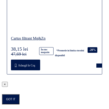
Cartus filtrant Mg&Zn
38,15 lei
-20%
În stoc
*Promotie in limita stocului
magazin
47,69 lei
disponibil
Adaugă în Coş
×
GOT IT