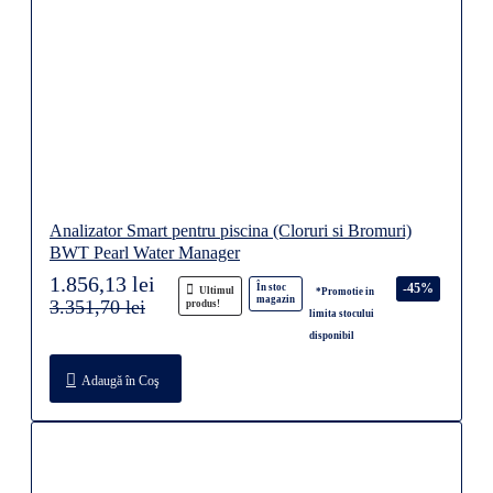
Analizator Smart pentru piscina (Cloruri si Bromuri)
BWT Pearl Water Manager
1.856,13 lei
-45%
În stoc
Ultimul
*Promotie in
magazin
3.351,70 lei
produs!
limita stocului
disponibil
Adaugă în Coş