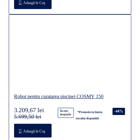
Adaugă în Coş
Robot pentru curatarea piscinei COSMY 150
3.209,67 lei
-44%
În stoc
*Promotie in limita
magazin
5.699,50 lei
stocului disponibil
Adaugă în Coş