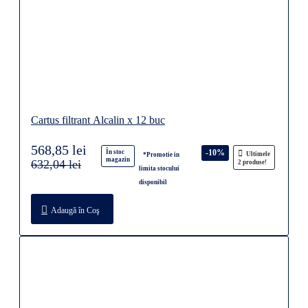
Cartus filtrant Alcalin x 12 buc
568,85 lei
-10%
În stoc
Ultimele
*Promotie in
magazin
632,04 lei
2 produse!
limita stocului
disponibil
Adaugă în Coş