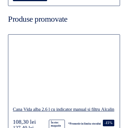
Produse promovate
Cana Vida alba 2.6 l cu indicator manual si filtru Alcalin
108,30 lei
-15%
În stoc
*Promotie in limita stocului
magazin
127,40 lei