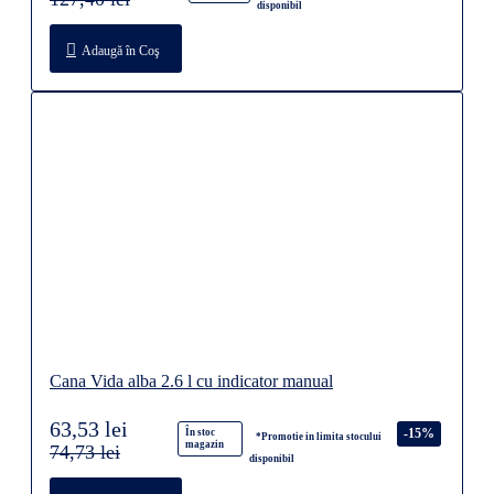
disponibil
Adaugă în Coş
Cana Vida alba 2.6 l cu indicator manual
63,53 lei
-15%
În stoc
*Promotie in limita stocului
magazin
74,73 lei
disponibil