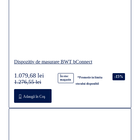
Dispozitiv de masurare BWT bConnect
1.079,68 lei
-15%
În stoc
*Promotie in limita
magazin
1.276,55 lei
stocului disponibil
Adaugă în Coş