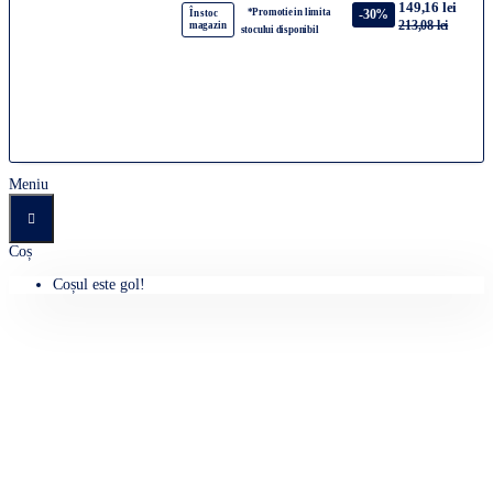
149,16 lei
*Promotie in limita
-30%
În stoc
213,08 lei
magazin
stocului disponibil
Meniu
Coș
Coșul este gol!