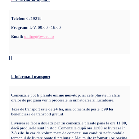
Telefon:
0219219
Program:
L-V: 09:00 - 16:00
Email:
online@bwt-ro.ro
Informatii transport
Comenzile pot fi plasate
online non-stop
, iar cele plasate în afara
orelor de program vor fi procesate în următoarea zi lucrătoare.
Taxa de transport este de
24 lei
, însă comenzile peste
399 lei
beneficiază de transport gratuit.
Livrarea se face a doua zi pentru comenzile plasate până la ora
11:00
,
dacă produsele sunt în stoc. Comenzile după ora
11:00
se livrează în
2-3 zile
. În caz de volum mare de comenzi sau condiții nefavorabile,
termenul de livrare poate fi prelungit. Mai multe informatii pe pagina