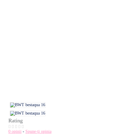
Rating
0 opinii
-
Spune-ţi opinia