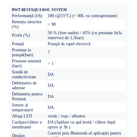
BWT BESTAQUA ROC SYSTEM
Performanță (l/h)
180 (@15°C) (~ 80L cu contrapresiune)
Retenția sărurilor
> 98
(%)
50 % (free outlet) / 45% (cu presiune în/la
Profit (%)
rezervor) de 1,5bari)
Pompă
Pompă de rapel electrică
Presiune la
7
pompă(bari)
Presiune minimă
> 1
(bari)
Sondă de
DA
conductivitate
Debitmetru de
DA
admisie
Debimetru pentru
DA
Permeat
Senzor al
DA
temperaturii
Afișaj LED
verde / roșu / albastru
Curățare/clătire a
DA (Spălare cu apă brută / clătire după
membranei
oprire și 3h )
Control prin Bluetooth-ul aplicației pentru
Display