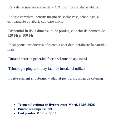
Rată de recuperare a apei de > 45% ușor de instalat și utilizat
Soluție completă pentru: mașini de spălat vase, tehnologii și
echipamente cu aburi, cuptoare mixte
Disponibil în două dimensiuni de produs, cu debit de permeat de
120 l/h și 180 l/h
Ideal pentru producerea eficientă a apei demineralizate în cantități
mari
Durabil datorită generării foarte scăzute de apă uzată
Tehnologie plug-and-play facil de instalat si utilizat
Foarte eficient și puternic – adaptat pentru industria de catering
Termenul estimat de livrare este:
Marți, 11.08.2026
Puncte recompensa:
991
Cod produs:
B.125255111