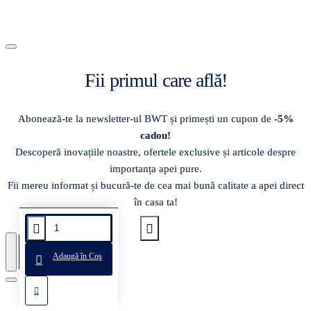
Fii primul care află!
Abonează-te la newsletter-ul BWT și primești un cupon de
-5%
cadou!
Descoperă inovațiile noastre, ofertele exclusive și articole despre
importanța apei pure.
Fii mereu informat și bucură-te de cea mai bună calitate a apei direct
în casa ta!
MĂ ABONEZ
Adaugă în Coş
Disponibil la comanda
Disponibil la comanda
Disponibil la comanda
Disponibil la comanda
Disponibil la comanda