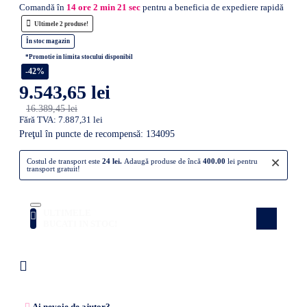
Comandă în
14
ore
2
min
20
sec
pentru a beneficia de expediere rapidă
Ultimele 2 produse!
În stoc magazin
*Promotie in limita stocului disponibil
-42%
9.543,65 lei
16.389,45 lei
Fără TVA: 7.887,31 lei
Preţul în puncte de recompensă: 134095
×
Costul de transport este
24 lei.
Adaugă produse de încă
400.00
lei pentru
transport gratuit!
ULTIMELE
Atenție! Doar câteva produse rămase în
stoc! Nu rata ocazia!
BUCATI IN STOC!
Ai nevoie de ajutor?