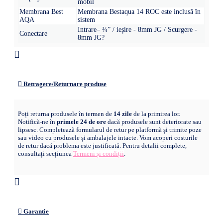
mobil
Membrana Best
Membrana Bestaqua 14 ROC este inclusă în
AQA
sistem
Intrare– ¾” / ieșire - 8mm JG / Scurgere -
Conectare
8mm JG?
Retragere/Returnare produse
Poți returna produsele în termen de
14 zile
de la primirea lor.
Notifică-ne în
primele 24 de ore
dacă produsele sunt deteriorate sau
lipsesc. Completează formularul de retur pe platformă și trimite poze
sau video cu produsele și ambalajele intacte. Vom acoperi costurile
de retur dacă problema este justificată. Pentru detalii complete,
consultați secțiunea
Termeni și condiții
.
Garantie