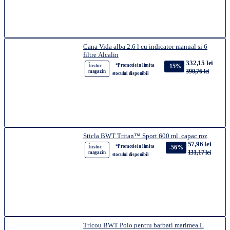
Cana Vida alba 2.6 l cu indicator manual si 6
filtre Alcalin
332,15 lei
*Promotie in limita
-15%
În stoc
390,76 lei
magazin
stocului disponibil
Sticla BWT Tritan™ Sport 600 ml, capac roz
57,96 lei
*Promotie in limita
-56%
În stoc
131,17 lei
magazin
stocului disponibil
Tricou BWT Polo pentru barbati marimea L