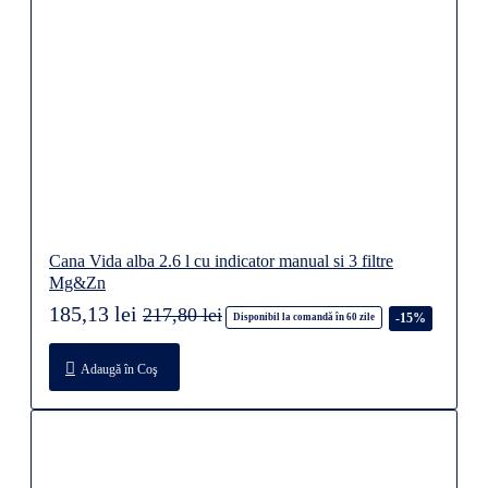
Cana Vida alba 2.6 l cu indicator manual si 3 filtre
Mg&Zn
185,13 lei
217,80 lei
-15%
Disponibil la comandă în 60 zile
Adaugă în Coş