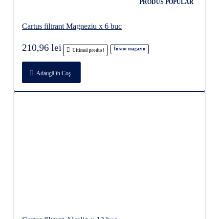
PRODUS POPULAR
Cartus filtrant Magneziu x 6 buc
210,96 lei
În stoc magazin
Ultimul produs!
Adaugă în Coş