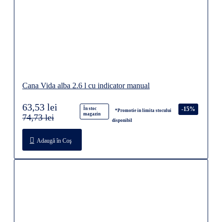
Cana Vida alba 2.6 l cu indicator manual
63,53 lei
-15%
În stoc
*Promotie in limita stocului
magazin
74,73 lei
disponibil
Adaugă în Coş