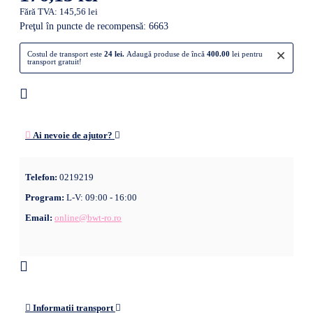
Fără TVA: 145,56 lei
Preţul în puncte de recompensă: 6663
×
Costul de transport este
24 lei.
Adaugă produse de încă
400.00
lei pentru
transport gratuit!
Ai nevoie de ajutor?
Telefon:
0219219
Program:
L-V: 09:00 - 16:00
Email:
online@bwt-ro.ro
Informatii transport