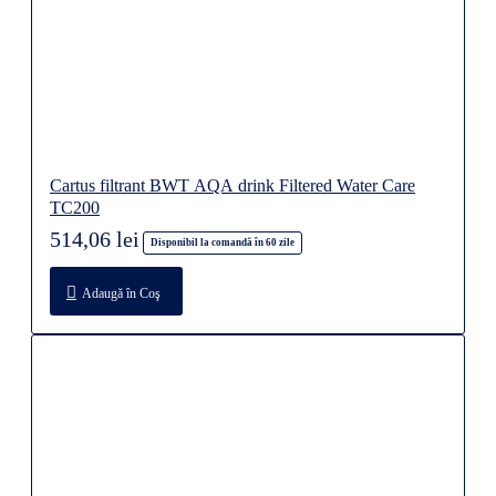
Cartus filtrant BWT AQA drink Filtered Water Care
TC200
514,06 lei
Disponibil la comandă în 60 zile
Adaugă în Coş