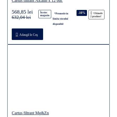
Cartus filtrant Alcalin x 12 buc
568,85 lei
-10%
În stoc
Ultimele
*Promotie in
magazin
632,04 lei
2 produse!
limita stocului
disponibil
Adaugă în Coş
Cartus filtrant Mg&Zn