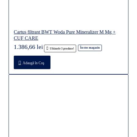
Cartus filtrant BWT Woda Pure Mineralizer M Mg +
CUF CARE
1.386,66 lei
În stoc magazin
Ultimele 3 produse!
Adaugă în Coş