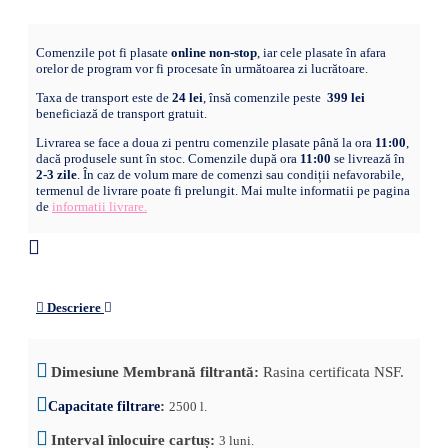
Comenzile pot fi plasate
online non-stop
, iar cele plasate în afara
orelor de program vor fi procesate în următoarea zi lucrătoare.
Taxa de transport este de
24 lei
, însă comenzile peste
399 lei
beneficiază de transport gratuit.
Livrarea se face a doua zi pentru comenzile plasate până la ora
11:00
,
dacă produsele sunt în stoc. Comenzile după ora
11:00
se livrează în
2-3 zile
. În caz de volum mare de comenzi sau condiții nefavorabile,
termenul de livrare poate fi prelungit. Mai multe informatii pe pagina
de
informatii livrare.
Descriere
Dimesiune
Membrană
filtrantă
:
Rasina certificata NSF.
:
Capacitate filtrare
2500 l.
Interval înlocuire cartuș
:
3 luni.