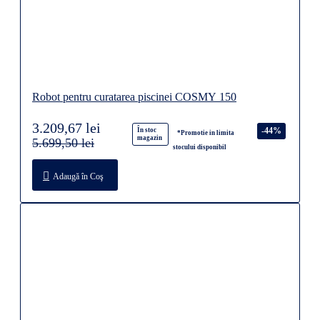
Robot pentru curatarea piscinei COSMY 150
3.209,67 lei
-44%
În stoc
*Promotie in limita
magazin
5.699,50 lei
stocului disponibil
Adaugă în Coş