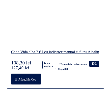
Cana Vida alba 2.6 l cu indicator manual si filtru Alcalin
108,30 lei
-15%
În stoc
*Promotie in limita stocului
magazin
127,40 lei
disponibil
Adaugă în Coş