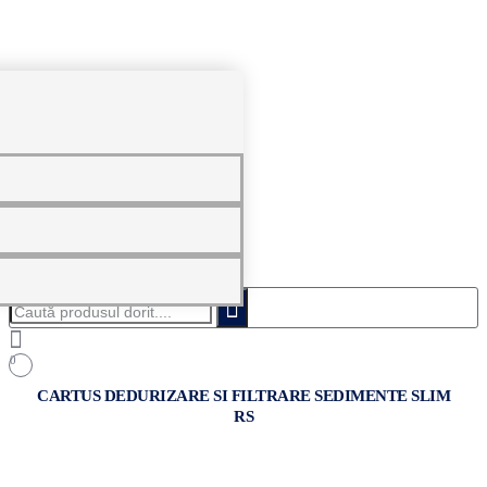
0
Caută
produsul
dorit....
0
CARTUS DEDURIZARE SI FILTRARE SEDIMENTE SLIM
RS