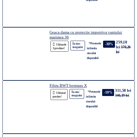
disponibil
Geaca dama cu protectie impotriva vantului
marimea 36
259,18
*Promotie
-30%
În stoc
Ultimele
lei
370,26
magazin
3 produse!
in limita
lei
stocului
disponibil
Filtru BWT bestmax X
311,58 lei
*Promotie
-10%
În stoc
Ultimul
346,19 lei
magazin
produs!
in limita
stocului
disponibil