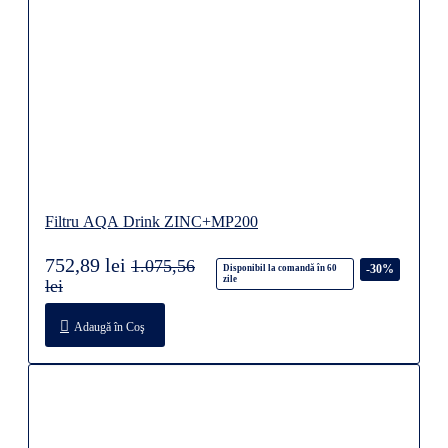
Filtru AQA Drink ZINC+MP200
752,89 lei
1.075,56
-30%
Disponibil la comandă în 60
zile
lei
Adaugă în Coş