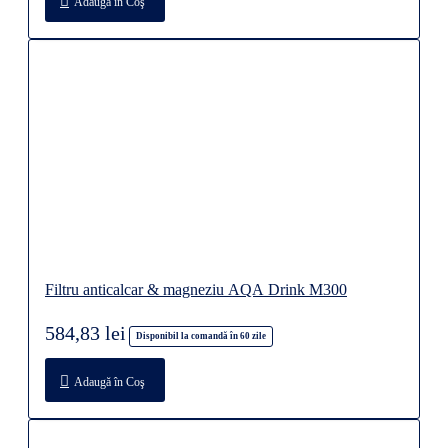
Adaugă în Coş
Filtru anticalcar & magneziu AQA Drink M300
584,83 lei
Disponibil la comandă în 60 zile
Adaugă în Coş