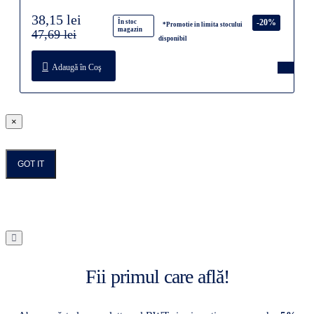
38,15 lei
-20%
În stoc
*Promotie in limita stocului
magazin
47,69 lei
disponibil
Adaugă în Coş
×
GOT IT
Fii primul care află!