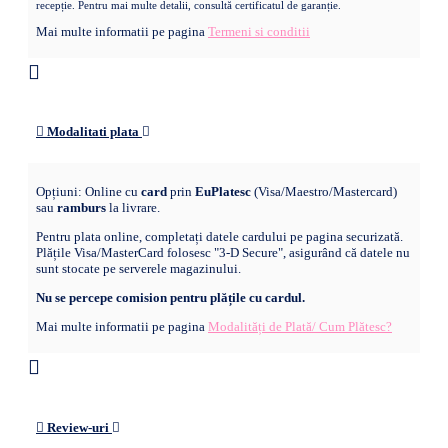
recepție. Pentru mai multe detalii, consultă certificatul de garanție.
Mai multe informatii pe pagina
Termeni si conditii
Modalitati plata
Opțiuni: Online cu
card
prin
EuPlatesc
(Visa/Maestro/Mastercard)
sau
ramburs
la livrare.
Pentru plata online, completați datele cardului pe pagina securizată.
Plățile Visa/MasterCard folosesc "3-D Secure", asigurând că datele nu
sunt stocate pe serverele magazinului.
Nu se percepe comision pentru plățile cu cardul.
Mai multe informatii pe pagina
Modalități de Plată/ Cum Plătesc?
Review-uri