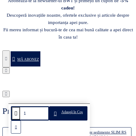
Abonează-te la newsletter-ul BWT și primești un cupon de
-5%
cadou!
Descoperă inovațiile noastre, ofertele exclusive și articole despre
importanța apei pure.
Fii mereu informat și bucură-te de cea mai bună calitate a apei direct
în casa ta!
MĂ ABONEZ
Produse recent vizualizate
Adaugă în Coş
Cartus dedurizare si filtrare sedimente SLIM RS