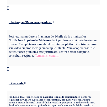
Retragere/Returnare produse
Poți returna produsele în termen de
14 zile
de la primirea lor.
Notifică-ne în
primele 24 de ore
dacă produsele sunt deteriorate sau
lipsesc. Completează formularul de retur pe platformă și trimite poze
sau video cu produsele și ambalajele intacte. Vom acoperi costurile
de retur dacă problema este justificată. Pentru detalii complete,
consultați secțiunea
Termeni și condiții
.
Garantie
Produsele BWT beneficiază de
garanția legală de conformitate
, conform
legislației în vigoare. Dacă apar neconformități, produsul va fi reparat sau
înlocuit gratuit. În cazul imposibilității reparării, poți primi o reducere de preț.
Produsele deteriorate sau lipsă trebuie raportate în termen de
24 de ore
de la