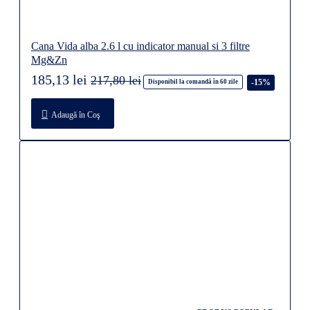
Cana Vida alba 2.6 l cu indicator manual si 3 filtre
Mg&Zn
185,13 lei
217,80 lei
-15%
Disponibil la comandă în 60 zile
Adaugă în Coş