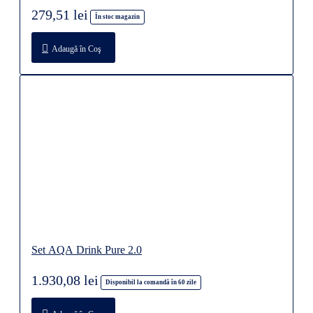
279,51 lei
În stoc magazin
Adaugă în Coş
Set AQA Drink Pure 2.0
1.930,08 lei
Disponibil la comandă în 60 zile