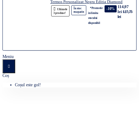
Termos Personalizat Negru Editia Diamond
114,97
*Promotie
-10%
În stoc
Ultimele
lei
127,75
magazin
3 produse!
in limita
lei
stocului
disponibil
Meniu
Coș
Coșul este gol!