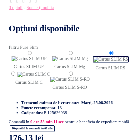
0 opinii
-
Spune-ţi opinia
Opţiuni disponibile
Filtru Pure Slim
Cartus SLIM UF
Cartus SLIM-Mg
Cartus SLIM RS
Cartus SLIM C
Cartus SLIM S-RO
Termenul estimat de livrare este:
Marți, 25.08.2026
Puncte recompensa:
13
Cod produs:
B.125626939
Comandă în
0
ore
58
min
10
sec
pentru a beneficia de expediere rapidă
Disponibil la comandă în 60 zile
176,13 lei