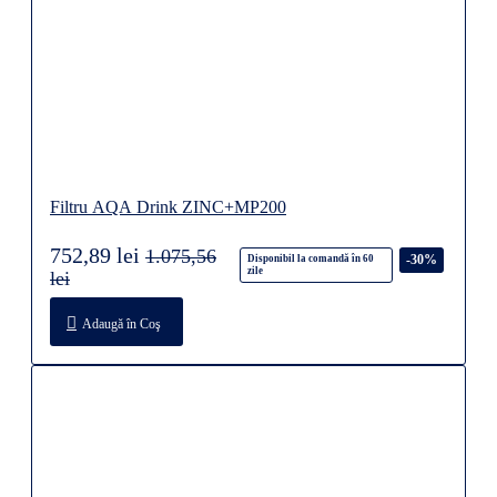
Filtru AQA Drink ZINC+MP200
752,89 lei
1.075,56
-30%
Disponibil la comandă în 60
zile
lei
Adaugă în Coş