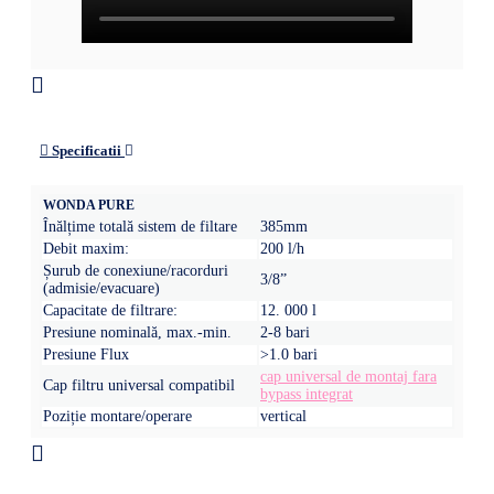
Specificatii
WONDA PURE
Înălțime totală sistem de filtare
385mm
Debit maxim:
200 l/h
Șurub de conexiune/racorduri
3/8”
(admisie/evacuare)
Capacitate de filtrare:
12. 000 l
Presiune nominală, max.-min.
2-8 bari
Presiune Flux
>1.0 bari
cap universal de montaj fara
Cap filtru universal compatibil
bypass integrat
Poziție montare/operare
vertical