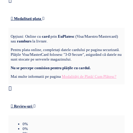
Modalitati plata
Opțiuni: Online cu
card
prin
EuPlatesc
(Visa/Maestro/Mastercard)
sau
ramburs
la livrare.
Pentru plata online, completați datele cardului pe pagina securizată.
Plățile Visa/MasterCard folosesc "3-D Secure", asigurând că datele nu
sunt stocate pe serverele magazinului.
Nu se percepe comision pentru plățile cu cardul.
Mai multe informatii pe pagina
Modalități de Plată/ Cum Plătesc?
Review-uri
0%
0%