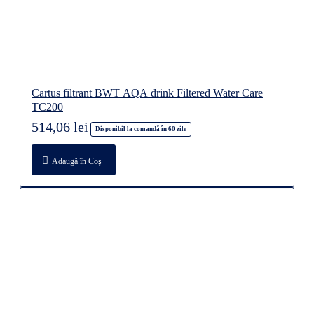
Cartus filtrant BWT AQA drink Filtered Water Care
TC200
514,06 lei
Disponibil la comandă în 60 zile
Adaugă în Coş