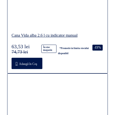
Cana Vida alba 2.6 l cu indicator manual
63,53 lei
-15%
În stoc
*Promotie in limita stocului
magazin
74,73 lei
disponibil
Adaugă în Coş