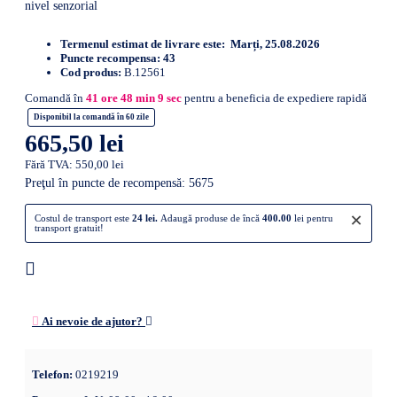
nivel senzorial
Termenul estimat de livrare este:
Marți, 25.08.2026
Puncte recompensa:
43
Cod produs:
B.12561
Comandă în
41
ore
48
min
8
sec
pentru a beneficia de expediere rapidă
Disponibil la comandă în 60 zile
665,50 lei
Fără TVA: 550,00 lei
Preţul în puncte de recompensă: 5675
×
Costul de transport este
24 lei.
Adaugă produse de încă
400.00
lei pentru
transport gratuit!
Ai nevoie de ajutor?
Telefon:
0219219