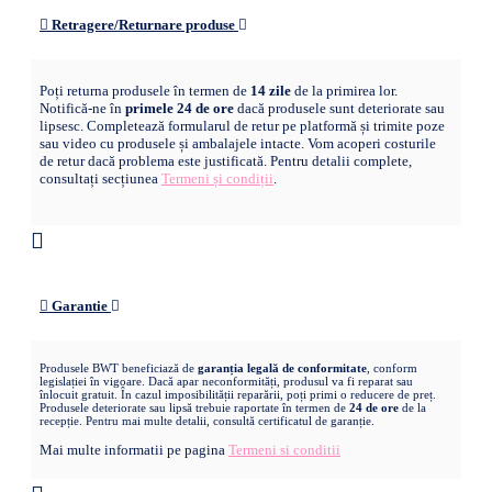
Retragere/Returnare produse
Poți returna produsele în termen de
14 zile
de la primirea lor.
Notifică-ne în
primele 24 de ore
dacă produsele sunt deteriorate sau
lipsesc. Completează formularul de retur pe platformă și trimite poze
sau video cu produsele și ambalajele intacte. Vom acoperi costurile
de retur dacă problema este justificată. Pentru detalii complete,
consultați secțiunea
Termeni și condiții
.
Garantie
Produsele BWT beneficiază de
garanția legală de conformitate
, conform
legislației în vigoare. Dacă apar neconformități, produsul va fi reparat sau
înlocuit gratuit. În cazul imposibilității reparării, poți primi o reducere de preț.
Produsele deteriorate sau lipsă trebuie raportate în termen de
24 de ore
de la
recepție. Pentru mai multe detalii, consultă certificatul de garanție.
Mai multe informatii pe pagina
Termeni si conditii