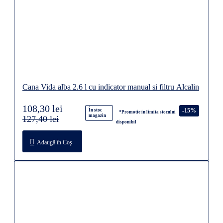
Cana Vida alba 2.6 l cu indicator manual si filtru Alcalin
108,30 lei
-15%
În stoc
*Promotie in limita stocului
magazin
127,40 lei
disponibil
Adaugă în Coş