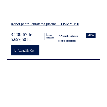
Robot pentru curatarea piscinei COSMY 150
3.209,67 lei
-44%
În stoc
*Promotie in limita
magazin
5.699,50 lei
stocului disponibil
Adaugă în Coş