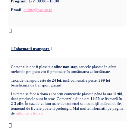
Program:
L-V: 09:00 - 16:00
Email:
online@bwt-ro.ro
Informatii transport
Comenzile pot fi plasate
online non-stop
, iar cele plasate în afara
orelor de program vor fi procesate în următoarea zi lucrătoare.
Taxa de transport este de
24 lei
, însă comenzile peste
399 lei
beneficiază de transport gratuit.
Livrarea se face a doua zi pentru comenzile plasate până la ora
11:00
,
dacă produsele sunt în stoc. Comenzile după ora
11:00
se livrează în
2-3 zile
. În caz de volum mare de comenzi sau condiții nefavorabile,
termenul de livrare poate fi prelungit. Mai multe informatii pe pagina
de
informatii livrare.