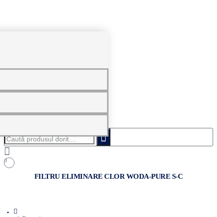
0
Caută
produsul
dorit....
0
FILTRU ELIMINARE CLOR WODA-PURE S-C
home