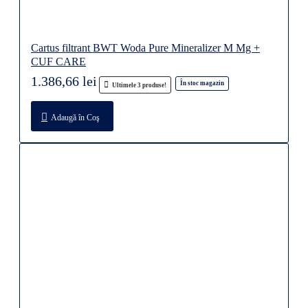
Cartus filtrant BWT Woda Pure Mineralizer M Mg +
CUF CARE
1.386,66 lei
În stoc magazin
Ultimele 3 produse!
Adaugă în Coş