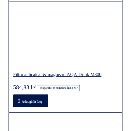
Filtru anticalcar & magneziu AQA Drink M300
584,83 lei
Disponibil la comandă în 60 zile
Adaugă în Coş