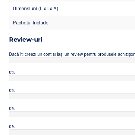
Dimensiuni (L x Î x A)
Pachetul include
Review-uri
Dacă îți creezi un cont și lași un review pentru produsele achiziț
0%
0%
0%
0%