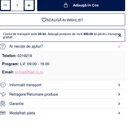
Adaugă în Coş
ADAUGĂ IN WISHLIST
×
Costul de transport este
Adaugă produse de încă
lei pentru transport
24 lei.
400.00
gratuit!
Ai nevoie de ajutor?
Telefon:
0219219
Program:
L-V: 09:00 - 16:00
Email:
online@bwt-ro.ro
Informatii transport
Retragere/Returnare produse
Garantie
Modalitati plata