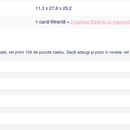
11,3 x 27,8 x 25,2
1 cană filtrantă +
2 cartușe filtrante cu magnez
ionate, vei primi 100 de puncte cadou. Dacă adaugi și poze în review, ve