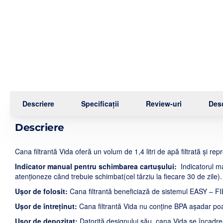
Descriere
Specificații
Review-uri
Desc
Descriere
Cana filtrantă Vida oferă un volum de 1,4 litri de apă filtrată și rep
Indicator manual pentru schimbarea cartușului:
Indicatorul ma
atenționeze când trebuie schimbat(cel târziu la fiecare 30 de zile).
Ușor de folosit:
Cana filtrantă beneficiază de sistemul EASY – FI
Ușor de întreținut:
Cana filtrantă Vida nu conține BPA așadar poa
Ușor de depozitat:
Datorită designului său, cana Vida se încadrea