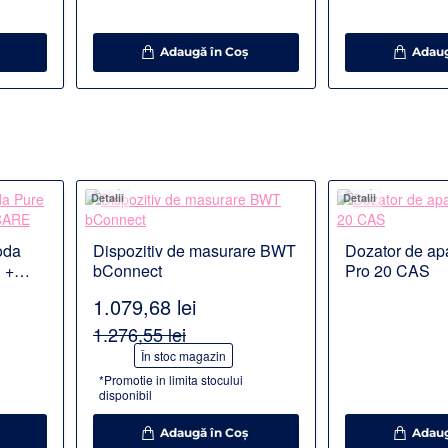
Adaugă în Coş
Adaug
Detalii
Detalii
oda
Dispozitiv de masurare BWT
Dozator de ap
Disponibil la comanda
Disponibil la co
 +
bConnect
Pro 20 CAS
1.079,68 lei
1.276,55 lei
-15%
În stoc magazin
*Promotie in limita stocului
disponibil
Adaugă în Coş
Adaug