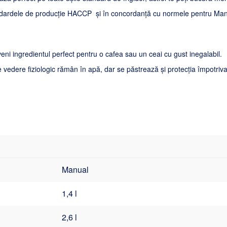
standardele de producție HACCP și în concordanță cu normele pentru Ma
veni ingredientul perfect pentru o cafea sau un ceai cu gust inegalabil.
edere fiziologic rămân în apă, dar se păstrează și protecția împotriva 
Manual
1,4 l
2,6 l