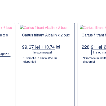
Detalii
Detalii
u x 6
Cartus filtrant Alcalin x 2 buc
Cartus filtran
PULAR
PR
99,67 lei
228,91 lei
110,74 lei
2
-10%
-20%
În stoc magazin
În stoc m
magazin
*Promotie in limita stocului
*Promotie in limit
disponibil
disponibil