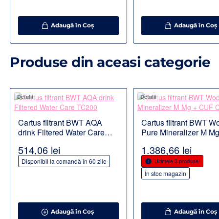
Adaugă în Coş
Adaugă în Coş
Produse din aceasi categorie
Detalii
Detalii
Cartus filtrant BWT AQA
Cartus filtrant BWT W
drink Filtered Water Care
Pure Mineralizer M Mg
TC200
CUF CARE
514,06 lei
1.386,66 lei
Disponibil la comandă în 60 zile
Ultimele 3 produse!
În stoc magazin
Adaugă în Coş
Adaugă în Coş