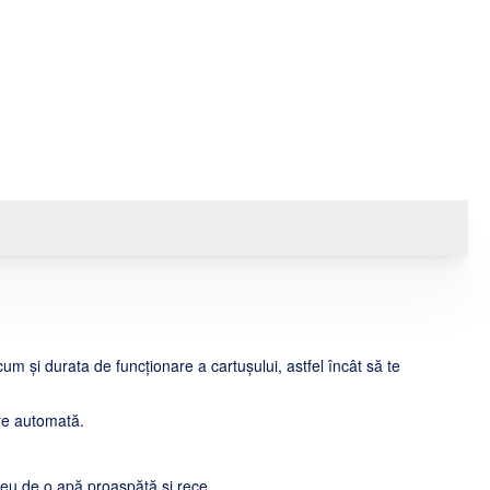
m și durata de funcționare a cartușului, astfel încât să te
ere automată.
reu de o apă proaspătă și rece.