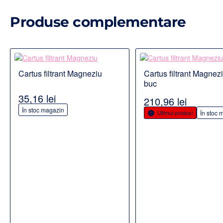
Produse complementare
Detalii
Detalii
Cartus filtrant Magneziu
Cartus filtrant Magnezi
PRODUS POPULAR
PRODUS PO
buc
35,16 lei
210,96 lei
În stoc magazin
Ultimul produs!
În stoc 