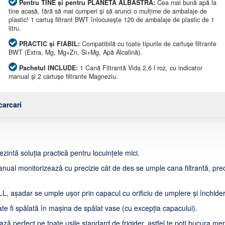
Pentru TINE și pentru PLANETA ALBASTRĂ:
Cea mai bună apă la
tine acasă, fără să mai cumperi și să arunci o mulțime de ambalaje de
plastic! 1 cartuș filtrant BWT înlocuiește 120 de ambalaje de plastic de 1
litru.
PRACTIC și FIABIL:
Compatibilă cu toate tipurile de cartușe filtrante
BWT (Extra, Mg, Mg+Zn, Si+Mg, Apă Alcalină).
Pachetul INCLUDE:
1 Cană Filtrantă Vida 2,6 l roz, cu indicator
manual și 2 cartușe filtrante Magneziu.
arcari
rezintă soluția practică pentru locuințele mici.
nual monitorizează cu precizie cât de des se umple cana filtrantă, precu
LL, așadar se umple ușor prin capacul cu orificiu de umplere și închid
te fi spălată în mașina de spălat vase (cu excepția capacului).
ză perfect pe toate ușile standard de frigider, astfel te poți bucura me