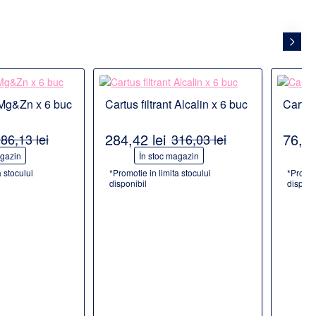
Detalii
Detalii
t Mg&Zn x 6 buc
Cartus filtrant Alcalin x 6 buc
Cartus
ODUS POPULAR
284,42 lei
76,30
86,13 lei
316,03 lei
-10%
-20%
agazin
În stoc magazin
a stocului
*Promotie in limita stocului
*Promot
disponibil
disponi