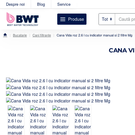
Despre noi
Blog
Service
Produse
Tot
Caută
produsul
dorit....
Bucatarie
Cani filtrante
Cana Vida roz 2.6 l cu indicator manual si 2 filtre Mg
home
CANA VI