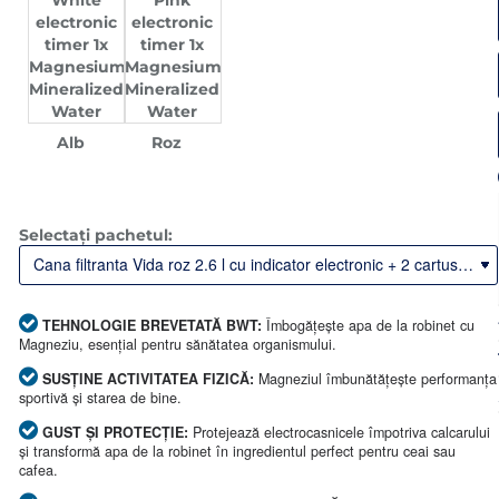
Alb
Roz
Selectați pachetul:
TEHNOLOGIE BREVETATĂ BWT:
Îmbogățește apa de la robinet cu
Magneziu, esențial pentru sănătatea organismului.
SUSȚINE ACTIVITATEA FIZICĂ:
Magneziul îmbunătățește performanța
sportivă și starea de bine.
GUST ȘI PROTECȚIE:
Protejează electrocasnicele împotriva calcarului
și transformă apa de la robinet în ingredientul perfect pentru ceai sau
cafea.