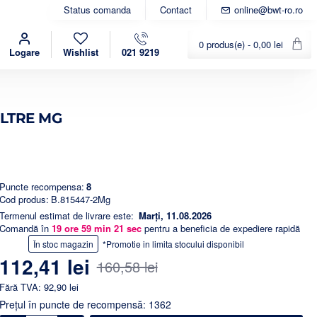
Status comanda
Contact
online@bwt-ro.ro
0 produs(e) - 0,00 lei
Logare
Wishlist
021 9219
ILTRE MG
Puncte recompensa:
8
Cod produs:
B.815447-2Mg
Termenul estimat de livrare este:
Marți, 11.08.2026
Comandă în
19
ore
59
min
20
sec
pentru a beneficia de expediere rapidă
-30%
În stoc magazin
*Promotie in limita stocului disponibil
112,41 lei
160,58 lei
Fără TVA: 92,90 lei
Preţul în puncte de recompensă: 1362