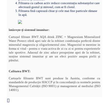
Filtrarea cu carbon activ reduce concentrația substanțelor care
afectează gustul și mirosul, cum ar fi clorul.
Filtrarea fină captează chiar și cele mai fine particule rămase
în apă.
întărește-ți sistemul imunitar:
Cartușul filtrant BWT AQA drink ZINC + Magnesium Mineralized
Water Protect oferă apei tale de la robinet combinația perfectă dintre
mineralul magneziu și oligoelementul zinc. Magneziul te mentine in
forma si vital - pentru o viata activa de zi cu zi si pentru experientele
tale sportive. Adaosul de zinc aduce prospețime apei de la robinet,
susține sistemul imunitar și are un efect pozitiv asupra pielii și
părului.
Calitatea BWT:
Cartușele filtrante BWT sunt produse în Austria, conforme cu
standardele de producție HACCP și în concordanță cu normele pentru
Managementul Calității (ISO 9001) și management al mediului (ISO
14001).