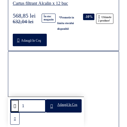
Cartus filtrant Alcalin x 12 buc
568,85 lei
-10%
În stoc
Ultimele
*Promotie in
magazin
632,04 lei
2 produse!
limita stocului
disponibil
Adaugă în Coş
Adaugă în Coş
Cartus filtrant Mg&Zn