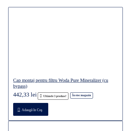
Cap montaj pentru filtru Woda Pure Mineralizer (cu
bypass)
442,33 lei
În stoc magazin
Ultimele 3 produse!
Adaugă în Coş