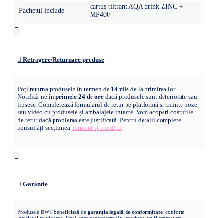
cartuș filtrant AQA drink ZINC +
Pachetul include
MP400
Retragere/Returnare produse
Poți returna produsele în termen de
14 zile
de la primirea lor.
Notifică-ne în
primele 24 de ore
dacă produsele sunt deteriorate sau
lipsesc. Completează formularul de retur pe platformă și trimite poze
sau video cu produsele și ambalajele intacte. Vom acoperi costurile
de retur dacă problema este justificată. Pentru detalii complete,
consultați secțiunea
Termeni și condiții
.
Garantie
Produsele BWT beneficiază de
garanția legală de conformitate
, conform
legislației în vigoare. Dacă apar neconformități, produsul va fi reparat sau