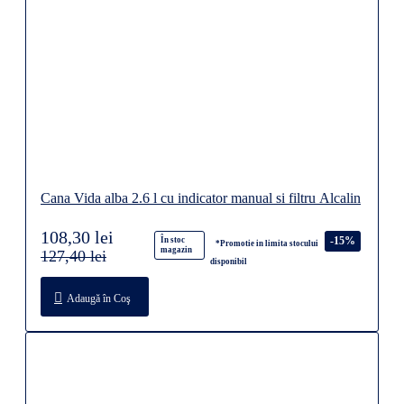
Cana Vida alba 2.6 l cu indicator manual si filtru Alcalin
108,30 lei
-15%
În stoc
*Promotie in limita stocului
magazin
127,40 lei
disponibil
Adaugă în Coş