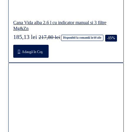
Cana Vida alba 2.6 l cu indicator manual si 3 filtre
Mg&Zn
185,13 lei
217,80 lei
-15%
Disponibil la comandă în 60 zile
Adaugă în Coş