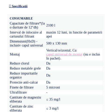
Specificatii
CONSUMABILE
Capacitate de filtrare*(la
2100 l
o duritate de 12°dh)
Interval de inlocuire al
maxim 12 luni, in functie de parametrii
cartusului filtrant
apei
Dimensiuni(HxD) -
500 x 130 mm
inclusiv capul universal
Vertical/orizontal; Cu
Montaj
capul universal de montaj
(nu e inclus
în pachet).
Reduce clorul
Da
Reduce metalele grele
Da
Reduce impuritatile
Da
organice
Protectie anti-calcar
Da
Finete de filtrare
5 microni
Ultrafiltrare
-
Cantitate de magneziu
≤ 35 mg/l
eliberata
Cantitate de zinc
≤ 3 mg/l
eliberata