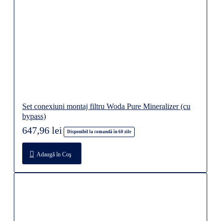
Set conexiuni montaj filtru Woda Pure Mineralizer (cu
bypass)
647,96 lei
Disponibil la comandă în 60 zile
Adaugă în Coş