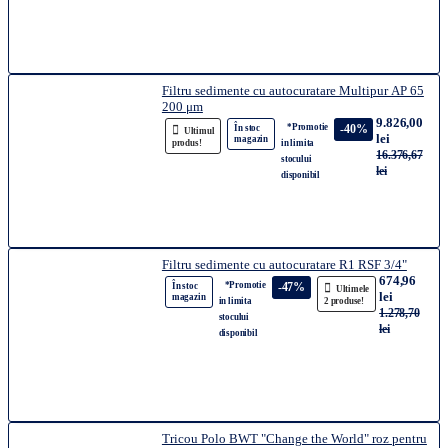
Filtru sedimente cu autocuratare Multipur AP 65
200 μm
9.826,00
*Promotie
-40%
În stoc
Ultimul
lei
magazin
produs!
in limita
16.376,67
stocului
lei
disponibil
Filtru sedimente cu autocuratare R1 RSF 3/4"
674,96
*Promotie
-47%
În stoc
Ultimele
lei
magazin
in limita
2 produse!
1.278,70
stocului
lei
disponibil
Tricou Polo BWT "Change the World" roz pentru