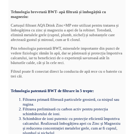
Tehnologia brevetată BWT- apă filtrată și îmbogățită cu
magneziu:
Cartușul filtrant AQA Drink Zinc+MP este utilizat pentru tratarea și
îmbogățirea cu zinc și magneziu a apei de la robinet. Totodată,
elimină metalele grele (cuprul, plumb, nichel) și substanțele care
afectează gustul și mirosul, cum ar fi clorul.
Prin tehnologia patentată BWT, mineralele importante din punct de
vedere fiziologic rămân în apă, dar se păstrează și protecția împotriva
calcarului, iar tu beneficiezi de o experiență savuroasă atât în
băuturile calde, cât și în cele reci.
Filtrul poate fi conectat direct la conducta de apă rece cu o baterie cu
trei căi.
Tehnologia patentată BWT de filtrare în 5 trepte:
Filtrarea primară filtrează particulele grosieră, ca nisipul sau
rugina.
Filtrarea preliminară cu carbon activ pentru protecția
schimbătorului de ioni.
Schimbător de ioni puternic cu protecție eficientă împotriva
calcarului. Realizează îmbogățirea apei cu Zinc și Magneziu
și reducerea concentrației metalelor grele, cum ar fi cuprul,
plumbul și nichelul.