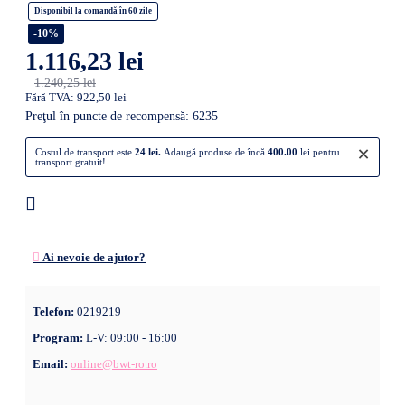
Disponibil la comandă în 60 zile
-10%
1.116,23 lei
1.240,25 lei
Fără TVA: 922,50 lei
Preţul în puncte de recompensă: 6235
×
Costul de transport este
24 lei.
Adaugă produse de încă
400.00
lei pentru
transport gratuit!
Ai nevoie de ajutor?
Telefon:
0219219
Program:
L-V: 09:00 - 16:00
Email:
online@bwt-ro.ro