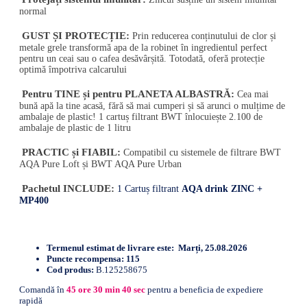
normal
GUST ȘI PROTECȚIE:
Prin reducerea conținutului de clor și
metale grele transformă apa de la robinet în ingredientul perfect
pentru un ceai sau o cafea desăvârșită. Totodată, oferă protecție
optimă împotriva calcarului
Pentru TINE și pentru PLANETA ALBASTRĂ:
Cea mai
bună apă la tine acasă, fără să mai cumperi și să arunci o mulțime de
ambalaje de plastic! 1 cartuș filtrant BWT înlocuiește 2.100 de
ambalaje de plastic de 1 litru
PRACTIC și FIABIL:
Compatibil cu sistemele de filtrare BWT
AQA Pure Loft și BWT AQA Pure Urban
Pachetul INCLUDE:
1 Cartuș filtrant
AQA drink ZINC +
MP400
Termenul estimat de livrare este:
Marți, 25.08.2026
Puncte recompensa:
115
Cod produs:
B.125258675
Comandă în
45
ore
30
min
40
sec
pentru a beneficia de expediere
rapidă