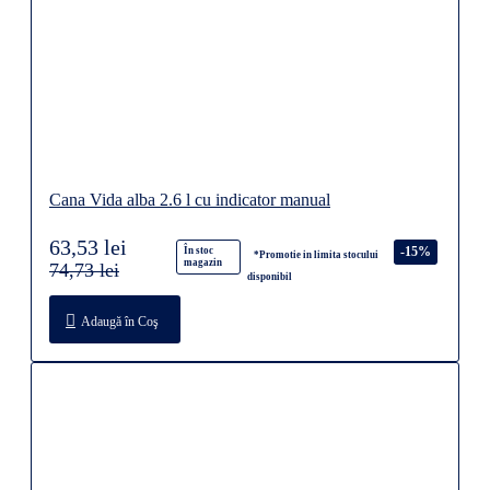
Cana Vida alba 2.6 l cu indicator manual
63,53 lei
-15%
În stoc
*Promotie in limita stocului
magazin
74,73 lei
disponibil
Adaugă în Coş