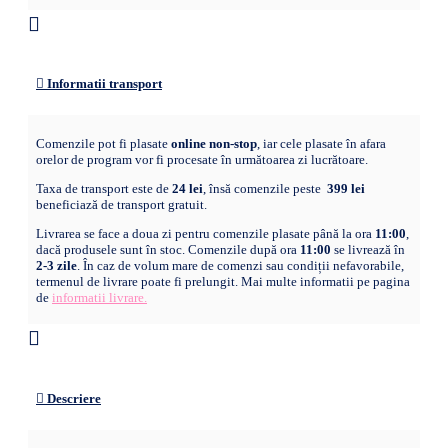
Informatii transport
Comenzile pot fi plasate
online non-stop
, iar cele plasate în afara
orelor de program vor fi procesate în următoarea zi lucrătoare.
Taxa de transport este de
24 lei
, însă comenzile peste
399 lei
beneficiază de transport gratuit.
Livrarea se face a doua zi pentru comenzile plasate până la ora
11:00
,
dacă produsele sunt în stoc. Comenzile după ora
11:00
se livrează în
2-3 zile
. În caz de volum mare de comenzi sau condiții nefavorabile,
termenul de livrare poate fi prelungit. Mai multe informatii pe pagina
de
informatii livrare.
Descriere