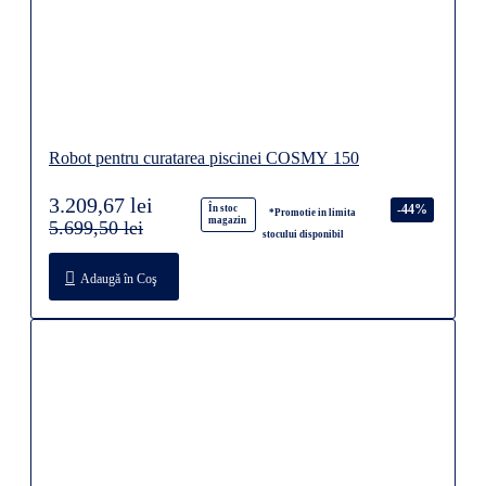
Robot pentru curatarea piscinei COSMY 150
3.209,67 lei
-44%
În stoc
*Promotie in limita
magazin
5.699,50 lei
stocului disponibil
Adaugă în Coş