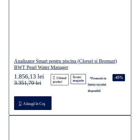
Analizator Smart pentru piscina (Cloruri si Bromuri)
BWT Pearl Water Manager
1.856,13 lei
-45%
În stoc
Ultimul
*Promotie in
magazin
3.351,70 lei
produs!
limita stocului
disponibil
Adaugă în Coş