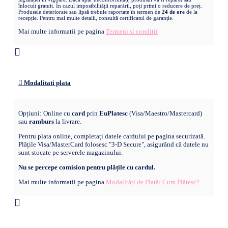
înlocuit gratuit. În cazul imposibilității reparării, poți primi o reducere de preț.
Produsele deteriorate sau lipsă trebuie raportate în termen de
24 de ore
de la
recepție. Pentru mai multe detalii, consultă certificatul de garanție.
Mai multe informatii pe pagina
Termeni si conditii
Modalitati plata
Opțiuni: Online cu
card
prin
EuPlatesc
(Visa/Maestro/Mastercard)
sau
ramburs
la livrare.
Pentru plata online, completați datele cardului pe pagina securizată.
Plățile Visa/MasterCard folosesc "3-D Secure", asigurând că datele nu
sunt stocate pe serverele magazinului.
Nu se percepe comision pentru plățile cu cardul.
Mai multe informatii pe pagina
Modalități de Plată/ Cum Plătesc?