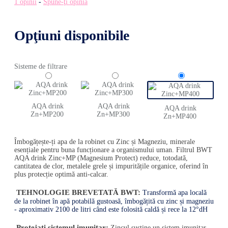
1 opinii
-
Spune-ţi opinia
Opţiuni disponibile
Sisteme de filtrare
AQA drink
AQA drink
AQA drink
Zn+MP200
Zn+MP300
Zn+MP400
Îmbogățește-ți apa de la robinet cu Zinc și Magneziu, minerale
esențiale pentru buna funcționare a organismului uman. Filtrul BWT
AQA drink Zinc+MP (Magnesium Protect) reduce, totodată,
cantitatea de clor, metalele grele și impuritățile organice, oferind în
plus protecție optimă anti-calcar.
TEHNOLOGIE BREVETATĂ BWT:
Transformă apa locală
de la robinet în apă potabilă gustoasă, îmbogățită cu zinc și magneziu
- aproximativ 2100 de litri când este folosită caldă și rece la 12°dH
Protejați sistemul imunitar:
Zincul susține un sistem imunitar