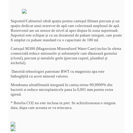
Suportul/Cabinetul oferă spațiu pentru cartușul filtrant precum și un
spațiu dedicat unui rezervor de apă care colectează surplusul de apă.
Rezervorul are un senzor de nivel al apei dispus în zona superioară.
Suportul este echipat și cu un dozatorul de pahare integrat, care poate
fi umplut cu pahare standard cu o capacitate de 180 ml.
Cartușul M300 (Magnesium Mineralized Water Care) inclus în oferta
comercială reduce mirosurile și substanțele care dăunează gustului
(clorul), precum și metalele grele (precum cuprul, plumbul și
nichelul).
Datorită tehnologiei patentate BWT cu magneziu apa este
îmbogățită cu acest mineral valoros.
Membrana ultrafiltrantă integrată în cartuș retine 99,9999% din
bacterii si reduce microplasticele pana la 0,001 mm pentru extra
igienă.
* Butelia CO2 nu este inclusa in pret. Se achizitioneaza o singura
data, dupa care aceasta se va reincarca.