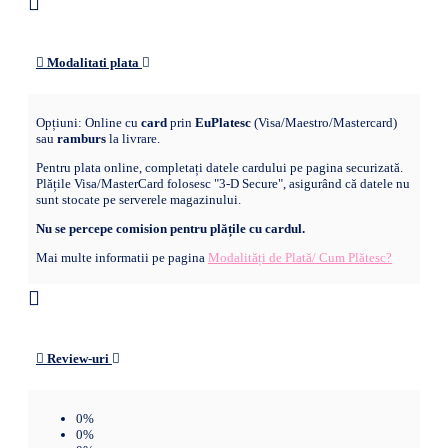
Modalitati plata
Opțiuni: Online cu
card
prin
EuPlatesc
(Visa/Maestro/Mastercard)
sau
ramburs
la livrare.
Pentru plata online, completați datele cardului pe pagina securizată.
Plățile Visa/MasterCard folosesc "3-D Secure", asigurând că datele nu
sunt stocate pe serverele magazinului.
Nu se percepe comision pentru plățile cu cardul.
Mai multe informatii pe pagina
Modalități de Plată/ Cum Plătesc?
Review-uri
0%
0%