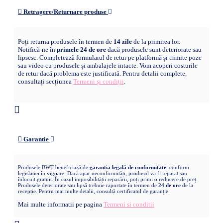
Retragere/Returnare produse
Poți returna produsele în termen de
14 zile
de la primirea lor.
Notifică-ne în
primele 24 de ore
dacă produsele sunt deteriorate sau
lipsesc. Completează formularul de retur pe platformă și trimite poze
sau video cu produsele și ambalajele intacte. Vom acoperi costurile
de retur dacă problema este justificată. Pentru detalii complete,
consultați secțiunea
Termeni și condiții
.
Garantie
Produsele BWT beneficiază de
garanția legală de conformitate
, conform
legislației în vigoare. Dacă apar neconformități, produsul va fi reparat sau
înlocuit gratuit. În cazul imposibilității reparării, poți primi o reducere de preț.
Produsele deteriorate sau lipsă trebuie raportate în termen de
24 de ore
de la
recepție. Pentru mai multe detalii, consultă certificatul de garanție.
Mai multe informatii pe pagina
Termeni si conditii