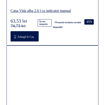
Cana Vida alba 2.6 l cu indicator manual
63,53 lei
-15%
În stoc
*Promotie in limita stocului
magazin
74,73 lei
disponibil
Adaugă în Coş