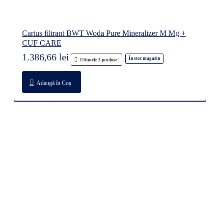
Cartus filtrant BWT Woda Pure Mineralizer M Mg +
CUF CARE
1.386,66 lei
În stoc magazin
Ultimele 3 produse!
Adaugă în Coş