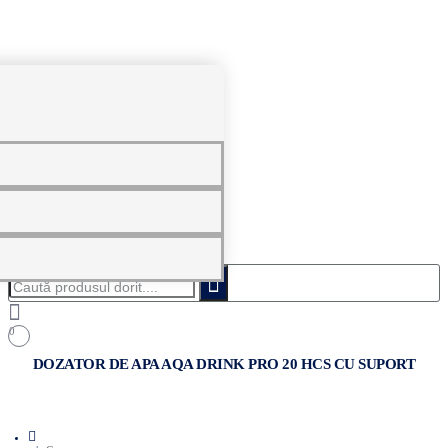
0
Caută
produsul
dorit....
0
DOZATOR DE APA AQA DRINK PRO 20 HCS CU SUPORT
home