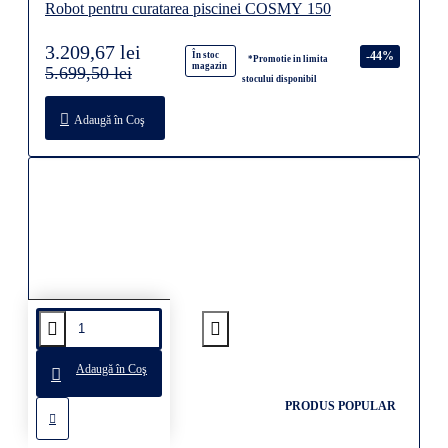
Robot pentru curatarea piscinei COSMY 150
3.209,67 lei
-44%
În stoc
*Promotie in limita
magazin
5.699,50 lei
stocului disponibil
Adaugă în Coş
Adaugă în Coş
PRODUS POPULAR
Disponibil la comanda
Disponibil la comanda