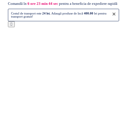
Comandă în
6
ore
23
min
43
sec
pentru a beneficia de expediere rapidă
×
Costul de transport este
24 lei.
Adaugă produse de încă
400.00
lei pentru
transport gratuit!