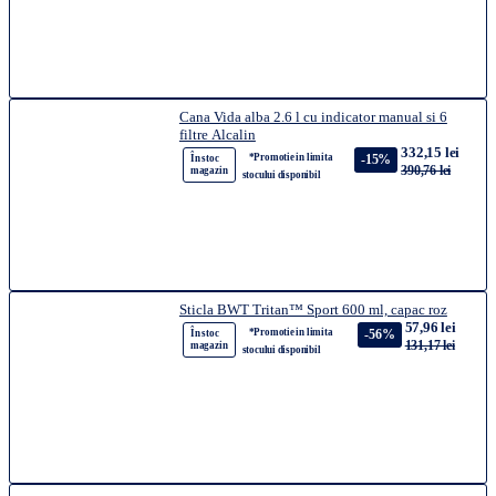
Cana Vida alba 2.6 l cu indicator manual si 6
filtre Alcalin
332,15 lei
*Promotie in limita
-15%
În stoc
390,76 lei
magazin
stocului disponibil
Sticla BWT Tritan™ Sport 600 ml, capac roz
57,96 lei
*Promotie in limita
-56%
În stoc
131,17 lei
magazin
stocului disponibil