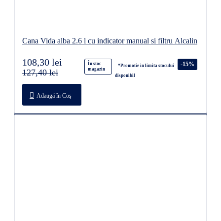
Cana Vida alba 2.6 l cu indicator manual si filtru Alcalin
108,30 lei
-15%
În stoc
*Promotie in limita stocului
magazin
127,40 lei
disponibil
Adaugă în Coş