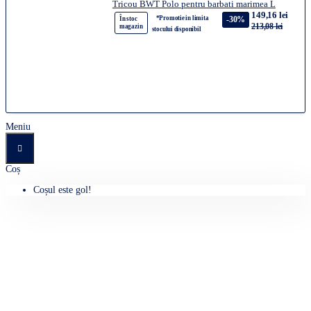
Tricou BWT Polo pentru barbati marimea L
149,16 lei
*Promotie in limita
-30%
În stoc
213,08 lei
magazin
stocului disponibil
Meniu
Coș
Coșul este gol!