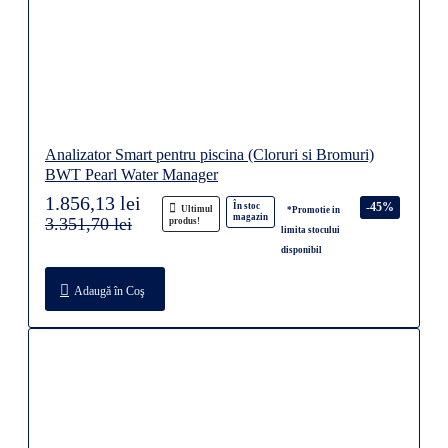
Analizator Smart pentru piscina (Cloruri si Bromuri)
BWT Pearl Water Manager
1.856,13 lei
-45%
În stoc
Ultimul
*Promotie in
magazin
3.351,70 lei
produs!
limita stocului
disponibil
Adaugă în Coş