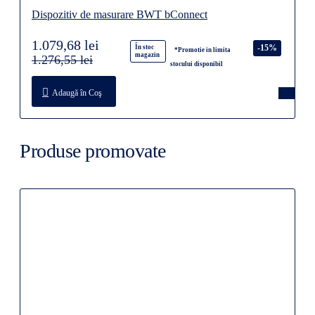
Dispozitiv de masurare BWT bConnect
1.079,68 lei
-15%
În stoc
*Promotie in limita
magazin
1.276,55 lei
stocului disponibil
Adaugă în Coş
Produse promovate