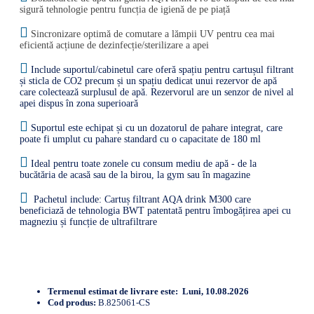
sigură tehnologie pentru funcția de igienă de pe piață
Sincronizare optimă de comutare a lămpii UV pentru cea mai
eficientă acțiune de dezinfecție/sterilizare a apei
Include suportul/cabinetul care oferă spațiu pentru cartușul filtrant
și sticla de CO2 precum și un spațiu dedicat unui rezervor de apă
care colectează surplusul de apă. Rezervorul are un senzor de nivel al
apei dispus în zona superioară
Suportul este echipat și cu un dozatorul de pahare integrat, care
poate fi umplut cu pahare standard cu o capacitate de 180 ml
Ideal pentru toate zonele cu consum mediu de apă - de la
bucătăria de acasă sau de la birou, la gym sau în magazine
Pachetul include: Cartuș filtrant AQA drink M300 care
beneficiază de tehnologia BWT patentată pentru îmbogățirea apei cu
magneziu și funcție de ultrafiltrare
Termenul estimat de livrare este:
Luni, 10.08.2026
Cod produs:
B.825061-CS