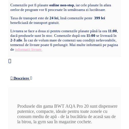
Comenzile pot fi plasate
online non-stop
, iar cele plasate în afara
orelor de program vor fi procesate în următoarea zi lucrătoare.
Taxa de transport este de
24 lei
, însă comenzile peste
399 lei
beneficiază de transport gratuit.
Livrarea se face a doua zi pentru comenzile plasate până la ora
11:00
,
dacă produsele sunt în stoc. Comenzile după ora
11:00
se livrează în
2-3 zile
. În caz de volum mare de comenzi sau condiții nefavorabile,
termenul de livrare poate fi prelungit. Mai multe informatii pe pagina
de
informatii livrare.
Descriere
Produsele din gama BWT AQA Pro 20 sunt dispensere
puternice, compacte, ideale pentru toate zonele cu
consum mediu de apă - de la bucătări
a
de acasă sau de
la birou, la gym sau în magazine cochete.