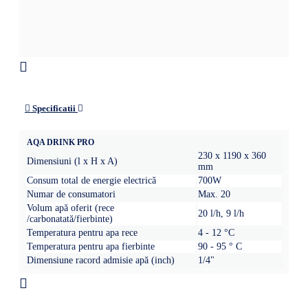
Specificatii
AQA DRINK PRO
230 x 1190 x 360
Dimensiuni (l x H x A)
mm
Consum total de energie electrică
700W
Numar de consumatori
Max. 20
Volum apă oferit (rece
20 l/h, 9 l/h
/carbonatată/fierbinte)
Temperatura pentru apa rece
4 - 12 °C
Temperatura pentru apa fierbinte
90 - 95 ° C
Dimensiune racord admisie apă (inch)
1/4"