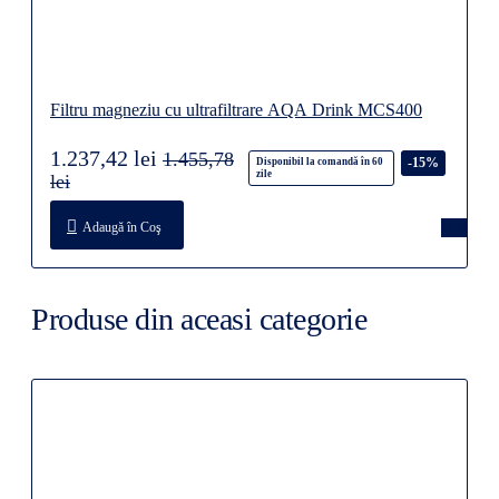
Filtru magneziu cu ultrafiltrare AQA Drink MCS400
1.237,42 lei
1.455,78
-15%
Disponibil la comandă în 60
zile
lei
Adaugă în Coş
Produse din aceasi categorie