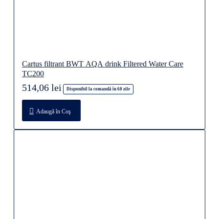
Cartus filtrant BWT AQA drink Filtered Water Care
TC200
514,06 lei
Disponibil la comandă în 60 zile
Adaugă în Coş