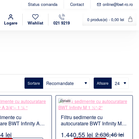
Status comanda
Contact
online@bwt-ro.ro
0 produs(e) - 0,00 lei
Logare
Wishlist
021 9219
Sortare
Afisare
Detalii
dimente cu
Filtru sedimente cu
are BWT Infinity A
autocuratare BWT Infinity M 1
 “
½“-2“
4 lei
1.440,55 lei
2.636,46 lei