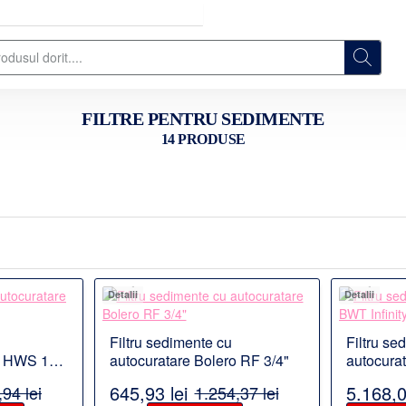
FILTRE PENTRU SEDIMENTE
14 PRODUSE
Detalii
Detalii
Filtru sedimente cu
Filtru se
o HWS 1
autocuratare Bolero RF 3/4"
autocurat
3/4“– 1 ¼
645,93 lei
5.168,0
94 lei
1.254,37 lei