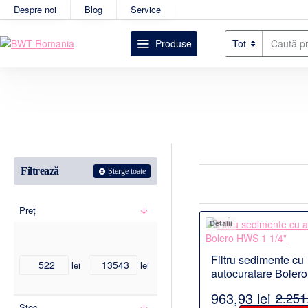
Despre noi
Blog
Service
Produse
Tot
Caută
produsul
dorit....
Filtrează
Șterge toate
Preț
Detalii
Filtru sedimente cu
lei
lei
autocuratare Boler
1/4"
963,93 lei
2.251,
Stoc