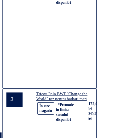
lei
disponibil
Tricou Polo BWT "Change the
World" roz pentru barbati marimea
L
172,03
*Promotie
-30%
În stoc
lei
in limita
magazin
245,75
stocului
lei
disponibil