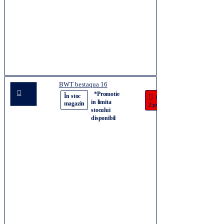
BWT bestaqua 16
9.543,65
*Promotie
-42%
În stoc
Ultimele
lei
in limita
magazin
2 produse!
16.389,45
stocului
lei
disponibil