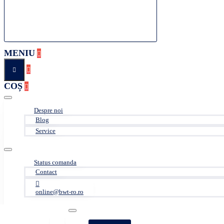
MENIU
COȘ
Despre noi
Blog
Service
Status comanda
Contact
online@bwt-ro.ro