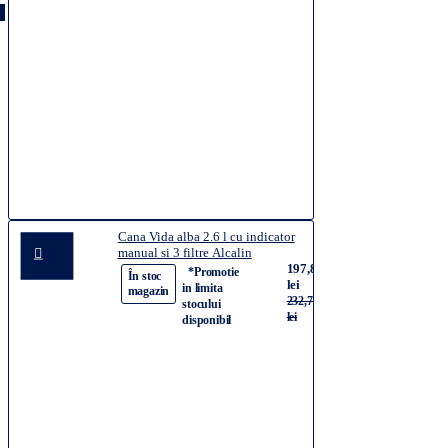
Cana Vida alba 2.6 l cu indicator
manual si 3 filtre Alcalin
197,84
*Promotie
-15%
În stoc
lei
in limita
magazin
232,74
stocului
lei
disponibil