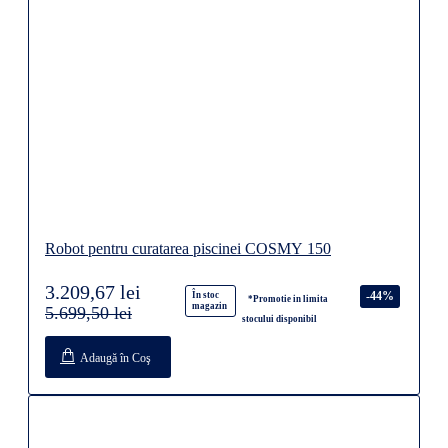
Robot pentru curatarea piscinei COSMY 150
3.209,67 lei
-44%
În stoc
*Promotie in limita
magazin
5.699,50 lei
stocului disponibil
Adaugă în Coş