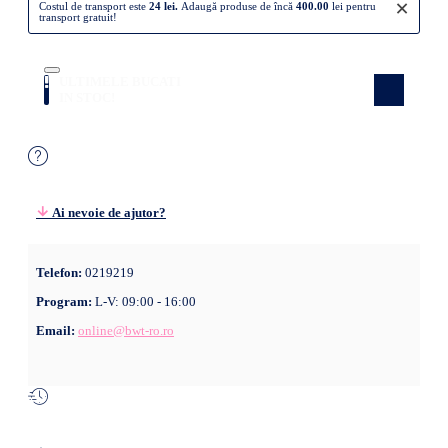
×
Costul de transport este
24 lei.
Adaugă produse de încă
400.00
lei pentru
transport gratuit!
ULTIMELE BUCATI
Atenție! Doar câteva produse rămase în
stoc! Nu rata ocazia!
IN STOC!
Ai nevoie de ajutor?
Telefon:
0219219
Program:
L-V: 09:00 - 16:00
Email:
online@bwt-ro.ro