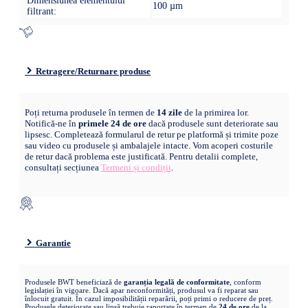
Dimensiunea elementului
100 µm
filtrant:
Retragere/Returnare produse
Poți returna produsele în termen de
14 zile
de la primirea lor.
Notifică-ne în
primele 24 de ore
dacă produsele sunt deteriorate sau
lipsesc. Completează formularul de retur pe platformă și trimite poze
sau video cu produsele și ambalajele intacte. Vom acoperi costurile
de retur dacă problema este justificată. Pentru detalii complete,
consultați secțiunea
Termeni și condiții
.
Garantie
Produsele BWT beneficiază de
garanția legală de conformitate
, conform
legislației în vigoare. Dacă apar neconformități, produsul va fi reparat sau
înlocuit gratuit. În cazul imposibilității reparării, poți primi o reducere de preț.
Produsele deteriorate sau lipsă trebuie raportate în termen de
24 de ore
de la