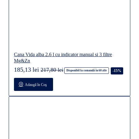
Cana Vida alba 2.6 l cu indicator manual si 3 filtre
Mg&Zn
185,13 lei
217,80 lei
-15%
Disponibil la comandă în 60 zile
Adaugă în Coş