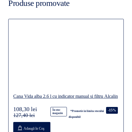
Produse promovate
Cana Vida alba 2.6 l cu indicator manual si filtru Alcalin
108,30 lei
-15%
În stoc
*Promotie in limita stocului
magazin
127,40 lei
disponibil
Adaugă în Coş