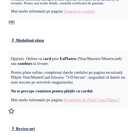
recepție. Pentru mai multe detalii, consultă certificatul de garanție.
Mai multe informatii pe pagina
Termeni si conditii
Modalitati plata
Opțiuni: Online cu
card
prin
EuPlatesc
(Visa/Maestro/Mastercard)
sau
ramburs
la livrare.
Pentru plata online, completați datele cardului pe pagina securizată.
Plățile Visa/MasterCard folosesc "3-D Secure", asigurând că datele nu
sunt stocate pe serverele magazinului.
Nu se percepe comision pentru plățile cu cardul.
Mai multe informatii pe pagina
Modalități de Plată/ Cum Plătesc?
Review-uri