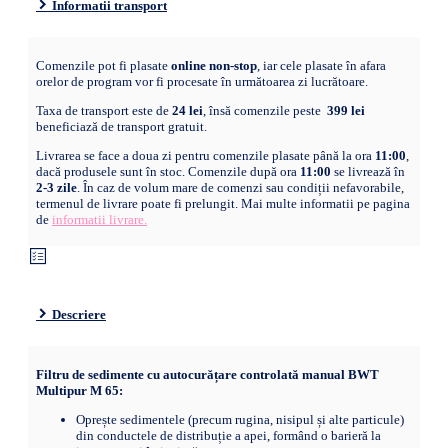
Informatii transport
Comenzile pot fi plasate
online non-stop
, iar cele plasate în afara
orelor de program vor fi procesate în următoarea zi lucrătoare.
Taxa de transport este de
24 lei
, însă comenzile peste
399 lei
beneficiază de transport gratuit.
Livrarea se face a doua zi pentru comenzile plasate până la ora
11:00
,
dacă produsele sunt în stoc. Comenzile după ora
11:00
se livrează în
2-3 zile
. În caz de volum mare de comenzi sau condiții nefavorabile,
termenul de livrare poate fi prelungit. Mai multe informatii pe pagina
de
informatii livrare.
Descriere
Filtru de sedimente cu autocurățare controlată manual BWT
Multipur M 65:
Oprește sedimentele (precum rugina, nisipul și alte particule)
din conductele de distribuție a apei, formând o barieră la