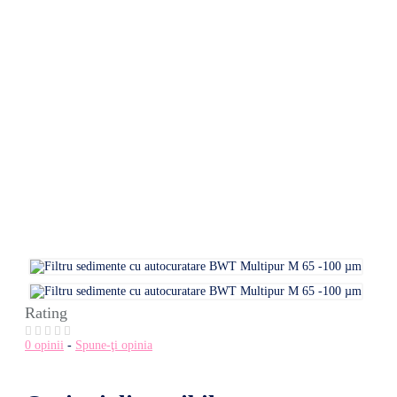
Rating
0 opinii
-
Spune-ţi opinia