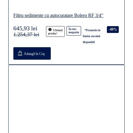
Filtru sedimente cu autocuratare Bolero RF 3/4"
645,93 lei
-49%
În stoc
Ultimul
*Promotie in
magazin
1.254,37 lei
produs!
limita stocului
disponibil
Adaugă în Coş