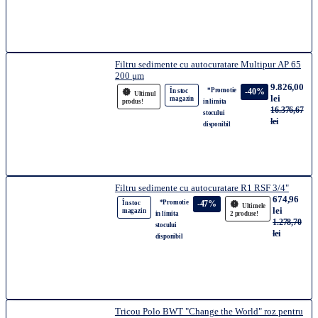
Filtru sedimente cu autocuratare Multipur AP 65
200 μm
9.826,00
*Promotie
-40%
În stoc
Ultimul
lei
magazin
produs!
in limita
16.376,67
stocului
lei
disponibil
Filtru sedimente cu autocuratare R1 RSF 3/4"
674,96
*Promotie
-47%
În stoc
Ultimele
lei
magazin
in limita
2 produse!
1.278,70
stocului
lei
disponibil
Tricou Polo BWT "Change the World" roz pentru