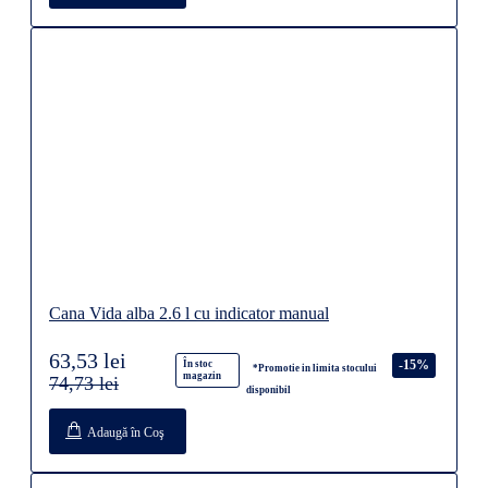
Cana Vida alba 2.6 l cu indicator manual
63,53 lei
-15%
În stoc
*Promotie in limita stocului
magazin
74,73 lei
disponibil
Adaugă în Coş