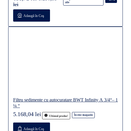
zile
lei
Adaugă în Coş
Filtru sedimente cu autocuratare BWT Infinity A 3/4“– 1
¼ “
5.168,04 lei
În stoc magazin
Ultimul produs!
Adaugă în Coş