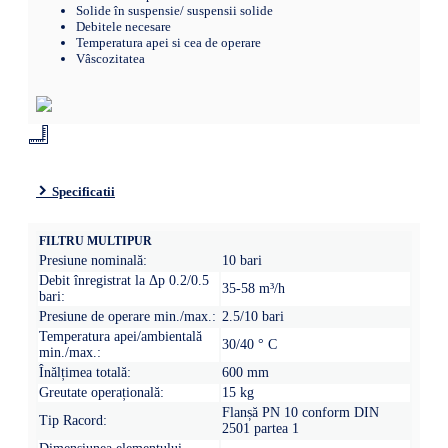
Solide în suspensie/ suspensii solide
Debitele necesare
Temperatura apei si cea de operare
Vâscozitatea
Specificatii
FILTRU MULTIPUR
Presiune nominală:
10 bari
Debit înregistrat la Δp 0.2/0.5
35-58 m³/h
bari:
Presiune de operare min./max.:
2.5/10 bari
Temperatura apei/ambientală
30/40 ° C
min./max.:
Înălțimea totală:
600 mm
Greutate operațională:
15 kg
Flanșă PN 10 conform DIN
Tip Racord:
2501 partea 1