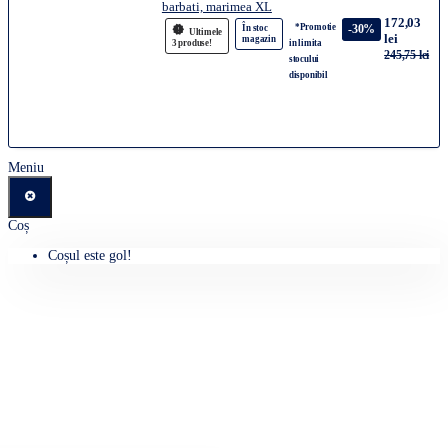
barbati, marimea XL
172,03
*Promotie
-30%
În stoc
Ultimele
lei
magazin
3 produse!
in limita
245,75 lei
stocului
disponibil
Meniu
Coș
Coșul este gol!