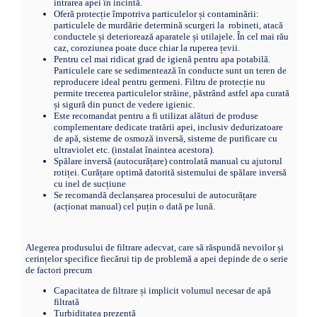
intrarea apei în incintă.
Oferă protecție împotriva particulelor și contaminării:
particulele de murdărie determină scurgeri la robineti, atacă
conductele și deteriorează aparatele și utilajele. În cel mai rău
caz, coroziunea poate duce chiar la ruperea țevii.
Pentru cel mai ridicat grad de igienă pentru apa potabilă.
Particulele care se sedimentează în conducte sunt un teren de
reproducere ideal pentru germeni. Filtru de protecție nu
permite trecerea particulelor străine, păstrând astfel apa curată
și sigură din punct de vedere igienic.
Este recomandat pentru a fi utilizat alături de produse
complementare dedicate tratării apei, inclusiv dedurizatoare
de apă, sisteme de osmoză inversă, sisteme de purificare cu
ultraviolet etc. (instalat înaintea acestora).
Spălare inversă (autocurățare) controlată manual cu ajutorul
rotiței. Curățare optimă datorită sistemului de spălare inversă
cu inel de sucțiune
Se recomandă declanșarea procesului de autocurățare
(acționat manual) cel puțin o dată pe lună.
Alegerea produsului de filtrare adecvat, care să răspundă nevoilor și
cerințelor specifice fiecărui tip de problemă a apei depinde de o serie
de factori precum
Capacitatea de filtrare și implicit volumul necesar de apă
filtrată
Turbiditatea prezentă