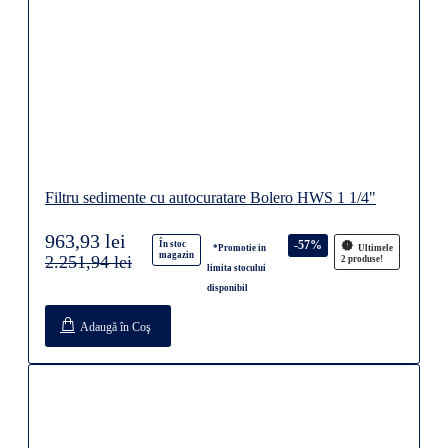
Filtru sedimente cu autocuratare Bolero HWS 1 1/4"
963,93 lei
-57%
În stoc
*Promotie in
Ultimele
magazin
2.251,94 lei
2 produse!
limita stocului
disponibil
Adaugă în Coş