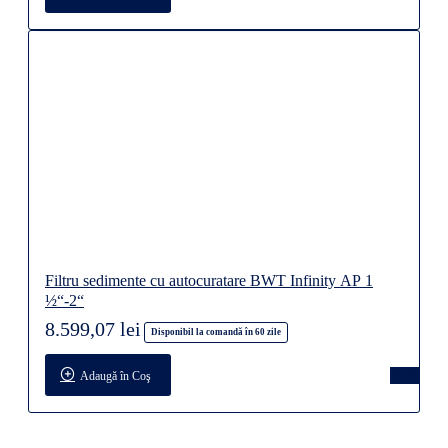
Filtru sedimente cu autocuratare BWT Infinity AP 1
½“-2“
8.599,07 lei
Disponibil la comandă în 60 zile
Adaugă în Coş