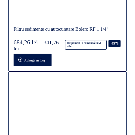
Filtru sedimente cu autocuratare Bolero RF 1 1/4"
684,26 lei
1.341,76
-49%
Disponibil la comandă în 60
zile
lei
Adaugă în Coş