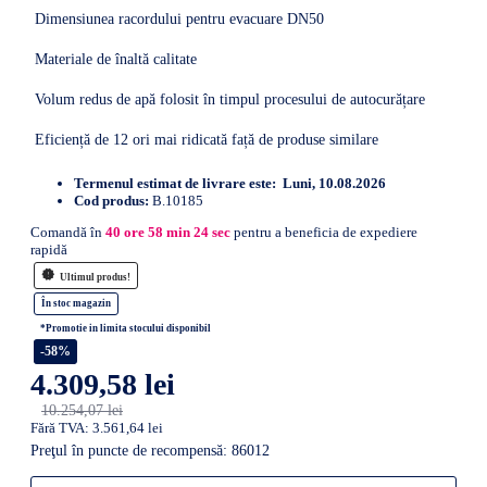
Dimensiunea racordului pentru evacuare DN50
Materiale de înaltă calitate
Volum redus de apă folosit în timpul procesului de autocurățare
Eficiență de 12 ori mai ridicată față de produse similare
Termenul estimat de livrare este:
Luni, 10.08.2026
Cod produs:
B.10185
Comandă în
40
ore
58
min
23
sec
pentru a beneficia de expediere
rapidă
Ultimul produs!
În stoc magazin
*Promotie in limita stocului disponibil
-58%
4.309,58 lei
10.254,07 lei
Fără TVA: 3.561,64 lei
Preţul în puncte de recompensă: 86012