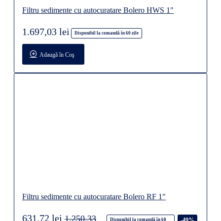
Filtru sedimente cu autocuratare Bolero HWS 1"
1.697,03 lei
Disponibil la comandă în 60 zile
Adaugă în Coş
Filtru sedimente cu autocuratare Bolero RF 1"
631,72 lei
1.250,33
-49%
Disponibil la comandă în 60