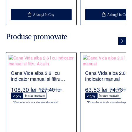
Adaugă în Coş
Adaugă în Coş
Produse promovate
Cana Vida alba 2.6 l cu
Cana Vida alba 2.6 l c
indicator manual si filtru
indicator manual
Alcalin
108,30 lei
63,53 lei
127,40 lei
74,73 lei
-15%
-15%
În stoc magazin
În stoc magazin
*Promotie in limita stocului disponibil
*Promotie in limita stocului disponibil