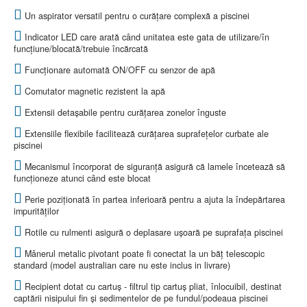
Un aspirator versatil pentru o curățare complexă a piscinei
Indicator LED care arată când unitatea este gata de utilizare/în
funcțiune/blocată/trebuie încărcată
Funcționare automată ON/OFF cu senzor de apă
Comutator magnetic rezistent la apă
Extensii detașabile pentru curățarea zonelor înguste
Extensiile flexibile facilitează curățarea suprafețelor curbate ale
piscinei
Mecanismul încorporat de siguranță asigură că lamele încetează să
funcționeze atunci când este blocat
Perie poziționată în partea inferioară pentru a ajuta la îndepărtarea
impurităților
Rotile cu rulmenti asigură o deplasare ușoară pe suprafața piscinei
Mânerul metalic pivotant poate fi conectat la un băț telescopic
standard (model australian care nu este inclus in livrare)
Recipient dotat cu cartuş - filtrul tip cartuş pliat, înlocuibil, destinat
captării nisipului fin şi sedimentelor de pe fundul/podeaua piscinei