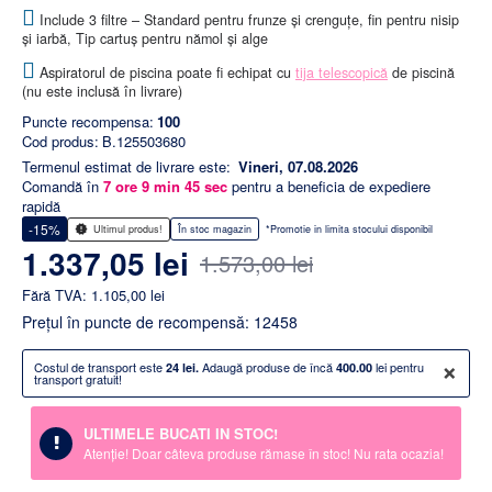
Include 3 filtre – Standard pentru frunze și crenguțe, fin pentru nisip
și iarbă, Tip cartuș pentru nămol și alge
Aspiratorul de piscina poate fi echipat cu
tija telescopică
de piscină
(nu este inclusă în livrare)
Puncte recompensa:
100
Cod produs:
B.125503680
Termenul estimat de livrare este:
Vineri, 07.08.2026
Comandă în
7
ore
9
min
45
sec
pentru a beneficia de expediere
rapidă
-15%
Ultimul produs!
În stoc magazin
*Promotie in limita stocului disponibil
1.337,05 lei
1.573,00 lei
Fără TVA: 1.105,00 lei
Preţul în puncte de recompensă: 12458
×
Costul de transport este
Adaugă produse de încă
lei pentru
24 lei.
400.00
transport gratuit!
ULTIMELE BUCATI IN STOC!
Atenție! Doar câteva produse rămase în stoc! Nu rata ocazia!