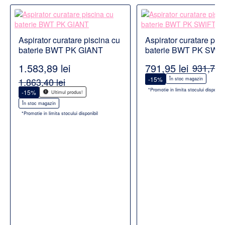
Aspirator curatare piscina cu
Aspirator curatare pis
baterie BWT PK GIANT
baterie BWT PK SWI
1.583,89 lei
791,95 lei
931,70 l
-15%
1.863,40 lei
În stoc magazin
*Promotie in limita stocului disponibil
-15%
Ultimul produs!
În stoc magazin
*Promotie in limita stocului disponibil