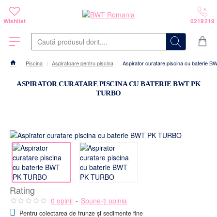
Caută
produsul
dorit....
Piscina
Aspiratoare pentru piscina
Aspirator curatare piscina cu baterie
home
ASPIRATOR CURATARE PISCINA CU BATERIE BWT PK
TURBO
Rating
0 opinii
-
Spune-ţi opinia
Pentru colectarea de frunze și sedimente fine