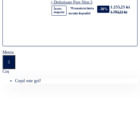
+ Dedurizare Pure Slim 3
1.255,25 lei
*Promotie in limita
-30%
În stoc
1.793,22 lei
magazin
stocului disponibil
Meniu
Coș
Coșul este gol!