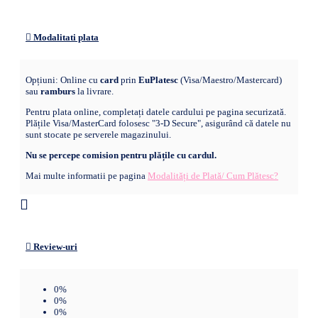
Modalitati plata
Opțiuni: Online cu
card
prin
EuPlatesc
(Visa/Maestro/Mastercard)
sau
ramburs
la livrare.
Pentru plata online, completați datele cardului pe pagina securizată.
Plățile Visa/MasterCard folosesc "3-D Secure", asigurând că datele nu
sunt stocate pe serverele magazinului.
Nu se percepe comision pentru plățile cu cardul.
Mai multe informatii pe pagina
Modalități de Plată/ Cum Plătesc?
Review-uri
0%
0%
0%