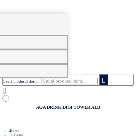
0
Caută produsul dorit....
0
AQA DRINK DIGI TOWER ALB
home
Gastro