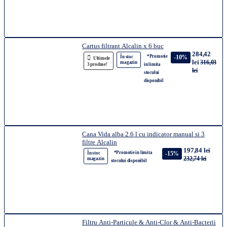
Cartus filtrant Alcalin x 6 buc
284,42
*Promotie
-10%
În stoc
Ultimele
lei
316,03
magazin
3 produse!
in limita
lei
stocului
disponibil
Cana Vida alba 2.6 l cu indicator manual si 3
filtre Alcalin
197,84 lei
*Promotie in limita
-15%
În stoc
232,74 lei
magazin
stocului disponibil
Filtru Anti-Particule & Anti-Clor & Anti-Bacterii