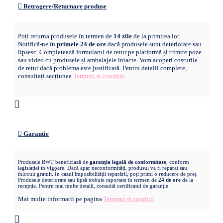
Retragere/Returnare produse
Poți returna produsele în termen de
14 zile
de la primirea lor.
Notifică-ne în
primele 24 de ore
dacă produsele sunt deteriorate sau
lipsesc. Completează formularul de retur pe platformă și trimite poze
sau video cu produsele și ambalajele intacte. Vom acoperi costurile
de retur dacă problema este justificată. Pentru detalii complete,
consultați secțiunea
Termeni și condiții
.
Garantie
Produsele BWT beneficiază de
garanția legală de conformitate
, conform
legislației în vigoare. Dacă apar neconformități, produsul va fi reparat sau
înlocuit gratuit. În cazul imposibilității reparării, poți primi o reducere de preț.
Produsele deteriorate sau lipsă trebuie raportate în termen de
24 de ore
de la
recepție. Pentru mai multe detalii, consultă certificatul de garanție.
Mai multe informatii pe pagina
Termeni si conditii