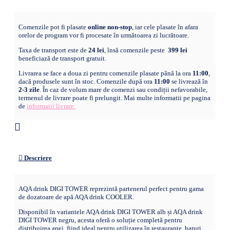
Comenzile pot fi plasate
online non-stop
, iar cele plasate în afara
orelor de program vor fi procesate în următoarea zi lucrătoare.
Taxa de transport este de
24 lei
, însă comenzile peste
399 lei
beneficiază de transport gratuit.
Livrarea se face a doua zi pentru comenzile plasate până la ora
11:00
,
dacă produsele sunt în stoc. Comenzile după ora
11:00
se livrează în
2-3 zile
. În caz de volum mare de comenzi sau condiții nefavorabile,
termenul de livrare poate fi prelungit. Mai multe informatii pe pagina
de
informatii livrare.
Descriere
AQA drink DIGI TOWER reprezintă partenerul perfect pentru gama
de dozatoare de apă AQA drink COOLER.
Disponibil în variantele AQA drink DIGI TOWER alb și AQA drink
DIGI TOWER negru, acesta oferă o soluție completă pentru
distribuirea apei, fiind ideal pentru utilizarea în restaurante, baruri