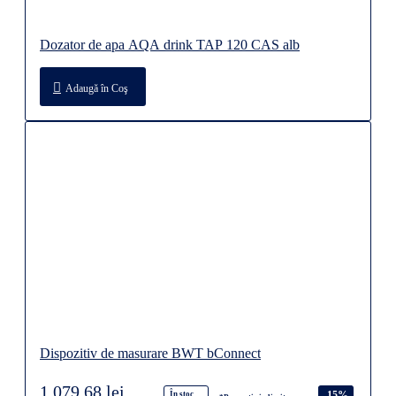
Dozator de apa AQA drink TAP 120 CAS alb
Adaugă în Coş
Dispozitiv de masurare BWT bConnect
1.079,68 lei
-15%
În stoc