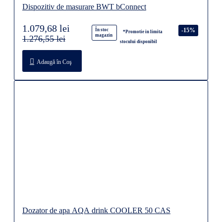
Dispozitiv de masurare BWT bConnect
1.079,68 lei
-15%
În stoc
*Promotie in limita
magazin
1.276,55 lei
stocului disponibil
Adaugă în Coş
Dozator de apa AQA drink COOLER 50 CAS