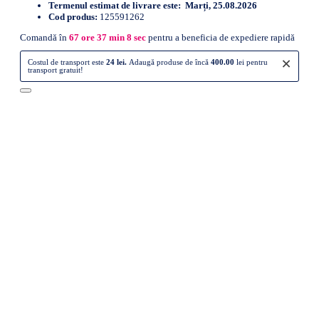
Termenul estimat de livrare este:
Marți, 25.08.2026
Cod produs:
125591262
Comandă în
67
ore
37
min
7
sec
pentru a beneficia de expediere rapidă
×
Costul de transport este
24 lei.
Adaugă produse de încă
400.00
lei pentru
transport gratuit!