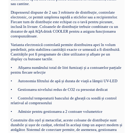
sau cantine.
Dispenserul dispune de 2 sau 3 robinete de distribuție, controlate
electronic, ce permit umplerea rapidă a sticlelor sau a recipientelor.
Fiecare turn de distribuție este echipat cu o tavă pentru picurare,
inclusă în livrare. Coloanele de distribuție trebuie combinate cu un
dozator de apă AQA drink COOLER pentru a asigura funcționarea
corespunzătoare.
Varianta electronică controlată permite distribuirea apei în volum
predefinit, prin stabilirea cantității exacte ce urmează a fi distribuită.
Cantitățile pot fi programate de către utilizator și afișate pe un
display cu butoane tactile.
•
Afișarea numărului total de litri furnizați și a contoarelor parțiale
pentru fiecare selecție
•
Autonomia filtrului de apă și durata de viață a lămpii UV-LED
•
Gestionarea nivelului redus de CO2 cu presostat dedicat
•
Controlul temperaturii bancului de gheață cu sondă și control
relatival al compresorului
•
Admisie pentru gestionarea a 2 contoare volumetrice
Construite din oțel și metacrilat, aceste coloane de distribuție sunt
durabile și ușor de curățat, oferind în același timp un aspect modern și
atrăgător. Sistemul de conectare permite, de asemenea, gestionarea