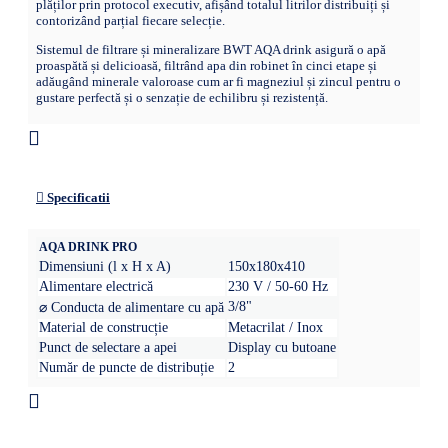
plăților prin protocol executiv, afișând totalul litrilor distribuiți și
contorizând parțial fiecare selecție.
Sistemul de filtrare și mineralizare BWT AQA drink asigură o apă
proaspătă și delicioasă, filtrând apa din robinet în cinci etape și
adăugând minerale valoroase cum ar fi magneziul și zincul pentru o
gustare perfectă și o senzație de echilibru și rezistență.
Specificatii
AQA DRINK PRO
Dimensiuni (l x H x A)
150x180x410
Alimentare electrică
230 V / 50-60 Hz
3/8"
⌀ Conducta de alimentare cu apă
Material de construcție
Metacrilat / Inox
Punct de selectare a apei
Display cu butoane
Număr de puncte de distribuție
2