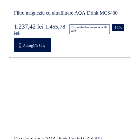
Filtru magneziu cu ultrafiltrare AQA Drink MCS400
1.237,42 lei
1.455,78
-15%
Disponibil la comandă în 60
zile
lei
Adaugă în Coş
Dozator de apa AQA drink Pro 60 CAS Alb