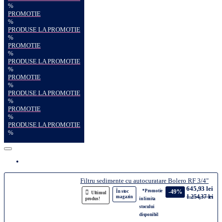
%
PROMOTIE
%
PRODUSE LA PROMOTIE
%
PROMOTIE
%
PRODUSE LA PROMOTIE
%
PROMOTIE
%
PRODUSE LA PROMOTIE
%
PROMOTIE
%
PRODUSE LA PROMOTIE
%
Filtru sedimente cu autocuratare Bolero RF 3/4"
645,93 lei
*Promotie
-49%
În stoc
Ultimul
1.254,37 lei
magazin
produs!
in limita
stocului
disponibil