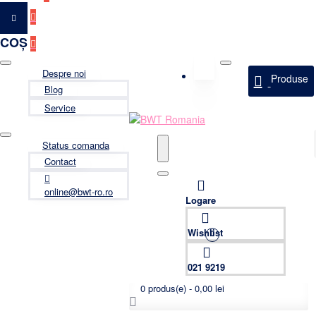
COȘ
Despre noi
Produse
Blog
Service
Status comanda
Contact
online@bwt-ro.ro
Logare
Wishlist
0
021 9219
0 produs(e) - 0,00 lei