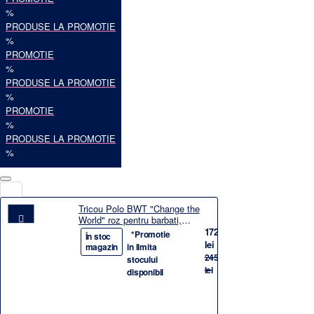
%
PRODUSE LA PROMOTIE
%
PROMOTIE
%
PRODUSE LA PROMOTIE
%
PROMOTIE
%
PRODUSE LA PROMOTIE
%
Tricou Polo BWT "Change the
World" roz pentru barbati,
marimea M
172,03
*Promotie
-30%
În stoc
lei
magazin
in limita
245,75
stocului
lei
disponibil