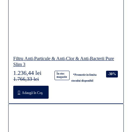
Filtru Anti-Particule & Anti-Clor & Anti-Bacterii Pure
Slim 3
1.236,44 lei
-30%
În stoc
*Promotie in limita
magazin
1.766,33 lei
stocului disponibil
Adaugă în Coş