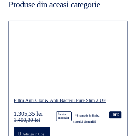
Produse din aceasi categorie
Filtru Anti-Clor & Anti-Bacterii Pure Slim 2 UF
1.305,35 lei
-10%
În stoc
*Promotie in limita
magazin
1.450,39 lei
stocului disponibil
Adaugă în Coş