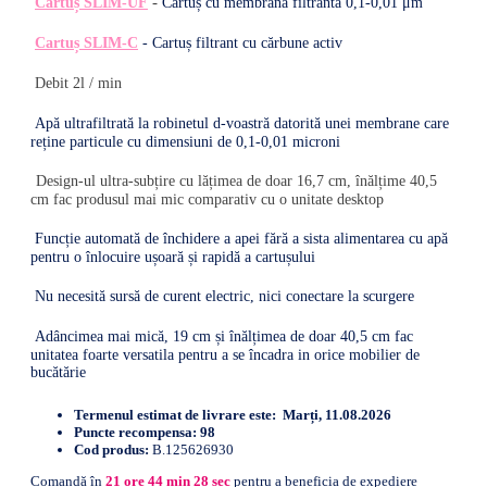
-
Cartuș SLIM-UF
Cartuș cu membrană filtrantă 0,1-0,01 μm
Cartuș SLIM-C
- Cartuș filtrant cu cărbune activ
Debit 2l / min
Apă ultrafiltrată la robinetul d-voastră datorită unei membrane care
reține particule cu dimensiuni de 0,1-0,01 microni
Design-ul ultra-subțire cu lățimea de doar 16,7 cm, înălțime 40,5
cm fac produsul mai mic comparativ cu o unitate desktop
Funcție automată de închidere a apei fără a sista alimentarea cu apă
pentru o înlocuire ușoară și rapidă a cartușului
Nu necesită sursă de curent electric, nici conectare la scurgere
Adâncimea mai mică, 19 cm și înălțimea de doar 40,5 cm fac
unitatea foarte versatila pentru a se încadra in orice mobilier de
bucătărie
Termenul estimat de livrare este:
Marți, 11.08.2026
Puncte recompensa:
98
Cod produs:
B.125626930
Comandă în
21
ore
44
min
27
sec
pentru a beneficia de expediere