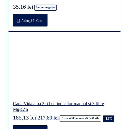
35,16 lei
În stoc magazin
Adaugă în Coş
Cana Vida alba 2.6 l cu indicator manual si 3 filtre
Mg&Zn
185,13 lei
217,80 lei
-15%
Disponibil la comandă în 60 zile