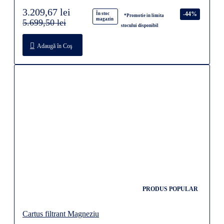
3.209,67 lei
-44%
În stoc
*Promotie in limita
magazin
5.699,50 lei
stocului disponibil
Adaugă în Coş
PRODUS POPULAR
Cartus filtrant Magneziu