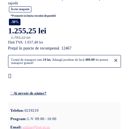
rapidă
În stoc magazin
*Promotie in limita stocului disponibil
-30%
1.255,25 lei
1.793,22 lei
Fără TVA: 1.037,40 lei
Preţul în puncte de recompensă: 12467
×
Costul de transport este
24 lei.
Adaugă produse de încă
400.00
lei pentru
transport gratuit!
Ai nevoie de ajutor?
Telefon:
0219219
Program:
L-V: 09:00 - 16:00
Email:
online@bwt-ro.ro