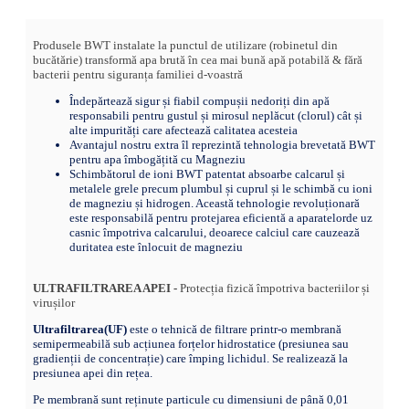
Produsele BWT instalate la punctul de utilizare (robinetul din
bucătărie) transformă apa brută în cea mai bună apă potabilă & fără
bacterii pentru siguranța familiei d-voastră
Îndepărtează sigur și fiabil compușii nedoriți din apă
responsabili pentru gustul și mirosul neplăcut (clorul) cât și
alte impurități care afectează calitatea acesteia
Avantajul nostru extra îl reprezintă tehnologia brevetată BWT
pentru apa îmbogățită cu Magneziu
Schimbătorul de ioni BWT patentat absoarbe calcarul și
metalele grele precum plumbul și cuprul și le schimbă cu ioni
de magneziu și hidrogen. Această tehnologie revoluționară
este responsabilă pentru protejarea eficientă a aparatelorde uz
casnic împotriva calcarului, deoarece calciul care cauzează
duritatea este înlocuit de magneziu
ULTRAFILTRAREA APEI -
Protecția fizică împotriva bacteriilor și
virușilor
Ultrafiltrarea(UF)
este o tehnică de filtrare printr-o membrană
semipermeabilă sub acțiunea forțelor hidrostatice (presiunea sau
gradienții de concentrație) care împing lichidul. Se realizează la
presiunea apei din rețea.
Pe membrană sunt reținute particule cu dimensiuni de până 0,01