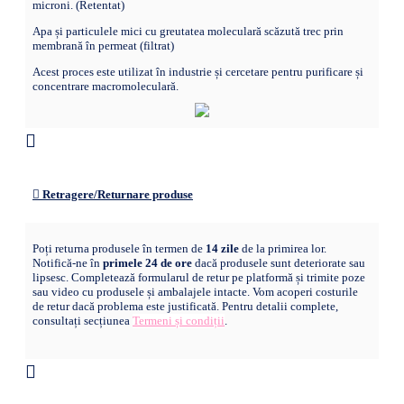
microni. (Retentat)
Apa și particulele mici cu greutatea moleculară scăzută trec prin
membrană în permeat (filtrat)
Acest proces este utilizat în industrie și cercetare pentru purificare și
concentrare macromoleculară.
Retragere/Returnare produse
Poți returna produsele în termen de
14 zile
de la primirea lor.
Notifică-ne în
primele 24 de ore
dacă produsele sunt deteriorate sau
lipsesc. Completează formularul de retur pe platformă și trimite poze
sau video cu produsele și ambalajele intacte. Vom acoperi costurile
de retur dacă problema este justificată. Pentru detalii complete,
consultați secțiunea
Termeni și condiții
.