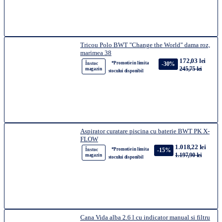
Tricou Polo BWT "Change the World" dama roz,
marimea 38
172,03 lei
*Promotie in limita
-30%
În stoc
245,75 lei
magazin
stocului disponibil
Aspirator curatare piscina cu baterie BWT PK X-
FLOW
1.018,22 lei
*Promotie in limita
-15%
În stoc
1.197,90 lei
magazin
stocului disponibil
Cana Vida alba 2.6 l cu indicator manual si filtru