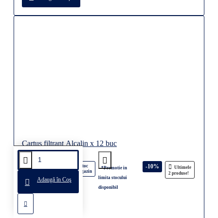
Cartus filtrant Alcalin x 12 buc
568,85 lei
-10%
În stoc
Ultimele
*Promotie in
magazin
632,04 lei
2 produse!
limita stocului
Adaugă în Coş
disponibil
Adaugă în Coş