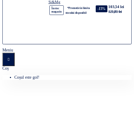
Si&Mg
103,54 lei
*Promotie in limita
-15%
În stoc
121,81 lei
magazin
stocului disponibil
Meniu
Coș
Coșul este gol!