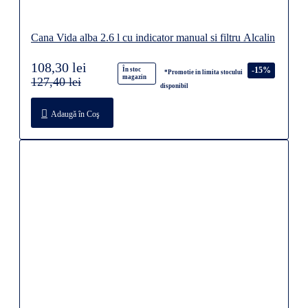
Cana Vida alba 2.6 l cu indicator manual si filtru Alcalin
108,30 lei
-15%
În stoc
*Promotie in limita stocului
magazin
127,40 lei
disponibil
Adaugă în Coş