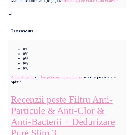
Mai multe informatii pe pagina
Modalități de Plată/ Cum Plătesc?
Review-uri
0%
0%
0%
0%
0%
Autentifică-te
sau
Înregistrează un cont nou
pentru a putea scie o
opinie
Recenzii peste Filtru Anti-
Particule & Anti-Clor &
Anti-Bacterii + Dedurizare
Pure Slim 3