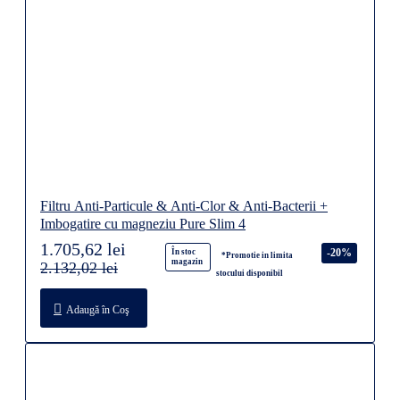
Filtru Anti-Particule & Anti-Clor & Anti-Bacterii +
Imbogatire cu magneziu Pure Slim 4
1.705,62 lei
-20%
În stoc
*Promotie in limita
magazin
2.132,02 lei
stocului disponibil
Adaugă în Coş