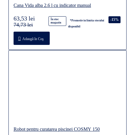
Cana Vida alba 2.6 l cu indicator manual
63,53 lei
-15%
În stoc
*Promotie in limita stocului
magazin
74,73 lei
disponibil
Adaugă în Coş
Robot pentru curatarea piscinei COSMY 150