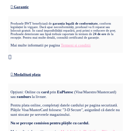
Garantie
Produsele BWT beneficiază de
garanția legală de conformitate
, conform
legislației în vigoare. Dacă apar neconformități, produsul va fi reparat sau
înlocuit gratuit. În cazul imposibilității reparării, poți primi o reducere de preț.
Produsele deteriorate sau lipsă trebuie raportate în termen de
24 de ore
de la
recepție. Pentru mai multe detalii, consultă certificatul de garanție.
Mai multe informatii pe pagina
Termeni si conditii
Modalitati plata
Opțiuni: Online cu
card
prin
EuPlatesc
(Visa/Maestro/Mastercard)
sau
ramburs
la livrare.
Pentru plata online, completați datele cardului pe pagina securizată.
Plățile Visa/MasterCard folosesc "3-D Secure", asigurând că datele nu
sunt stocate pe serverele magazinului.
Nu se percepe comision pentru plățile cu cardul.