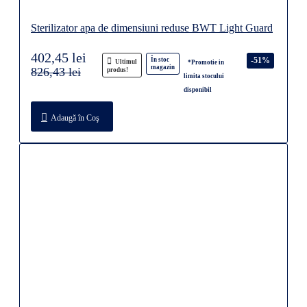
Sterilizator apa de dimensiuni reduse BWT Light Guard
402,45 lei
-51%
În stoc
Ultimul
*Promotie in
magazin
826,43 lei
produs!
limita stocului
disponibil
Adaugă în Coş