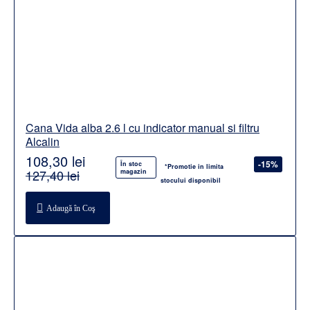
Cana Vida alba 2.6 l cu indicator manual si filtru
Alcalin
108,30 lei
-15%
În stoc
*Promotie in limita
127,40 lei
magazin
stocului disponibil
Adaugă în Coş