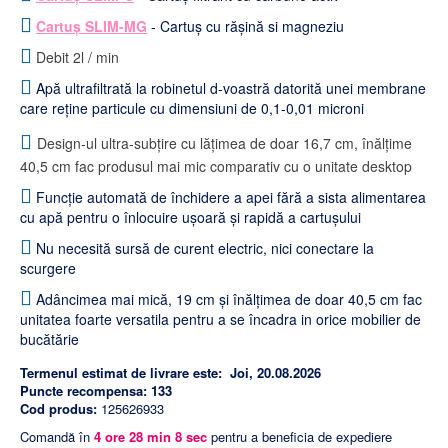
Cartuș SLIM-MG
- Cartuș cu rășină si magneziu
Debit 2l / min
Apă ultrafiltrată la robinetul d-voastră datorită unei membrane
care reține particule cu dimensiuni de 0,1-0,01 microni
Design-ul ultra-subțire cu lățimea de doar 16,7 cm, înălțime
40,5 cm fac produsul mai mic comparativ cu o unitate desktop
Funcție automată de închidere a apei fără a sista alimentarea
cu apă pentru o înlocuire ușoară și rapidă a cartușului
Nu necesită sursă de curent electric, nici conectare la
scurgere
Adâncimea mai mică, 19 cm și înălțimea de doar 40,5 cm fac
unitatea foarte versatila pentru a se încadra in orice mobilier de
bucătărie
Termenul estimat de livrare este:
Joi, 20.08.2026
Puncte recompensa:
133
Cod produs:
125626933
Comandă în
4
ore
28
min
7
sec
pentru a beneficia de expediere