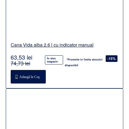
Cana Vida alba 2.6 l cu indicator manual
63,53 lei
-15%
În stoc
*Promotie in limita stocului
74,73 lei
magazin
disponibil
Adaugă în Coş