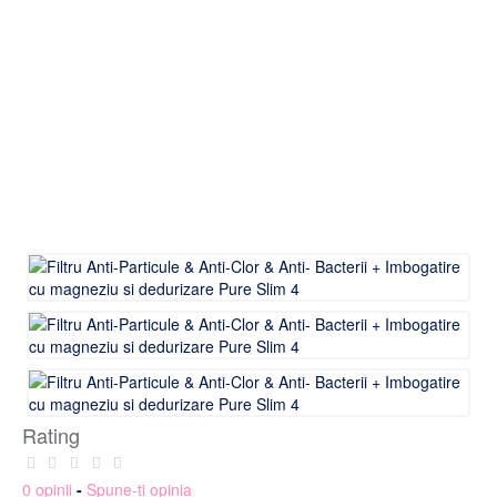
Rating
0 opinii
-
Spune-ţi opinia