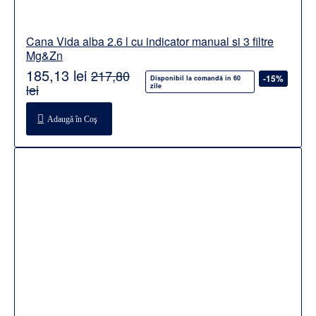
Cana Vida alba 2.6 l cu indicator manual si 3 filtre
Mg&Zn
185,13 lei
217,80
-15%
Disponibil la comandă în 60
lei
zile
Adaugă în Coş