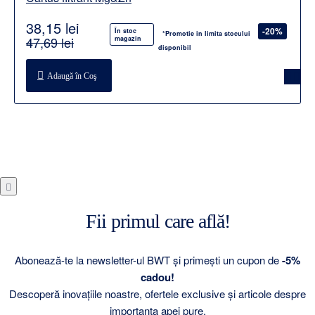
38,15 lei
-20%
În stoc
*Promotie in limita stocului
47,69 lei
magazin
disponibil
Adaugă în Coş
Fii primul care află!
Abonează-te la newsletter-ul BWT și primești un cupon de
-5%
cadou!
Descoperă inovațiile noastre, ofertele exclusive și articole despre
importanța apei pure.