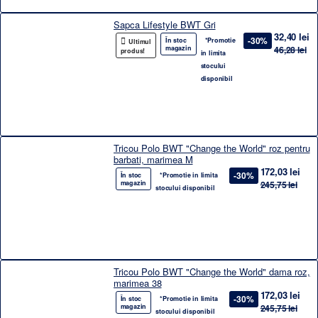
Sapca Lifestyle BWT Gri
32,40 lei
-30%
În stoc
*Promotie
Ultimul
magazin
46,28 lei
produs!
in limita
stocului
disponibil
Tricou Polo BWT "Change the World" roz pentru
barbati, marimea M
172,03 lei
-30%
În stoc
*Promotie in limita
magazin
245,75 lei
stocului disponibil
Tricou Polo BWT "Change the World" dama roz,
marimea 38
172,03 lei
-30%
În stoc
*Promotie in limita
magazin
245,75 lei
stocului disponibil