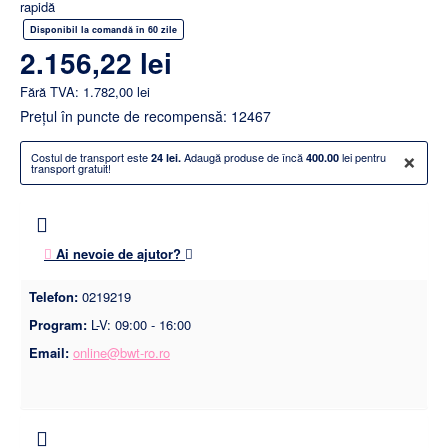
rapidă
Disponibil la comandă în 60 zile
2.156,22 lei
Fără TVA: 1.782,00 lei
Preţul în puncte de recompensă: 12467
×
Costul de transport este
Adaugă produse de încă
lei pentru
24 lei.
400.00
transport gratuit!
Ai nevoie de ajutor?
Telefon:
0219219
Program:
L-V: 09:00 - 16:00
Email:
online@bwt-ro.ro