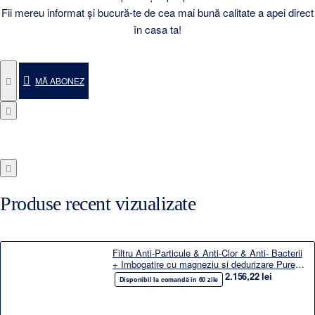
Fii mereu informat și bucură-te de cea mai bună calitate a apei direct
în casa ta!
MĂ ABONEZ
Produse recent vizualizate
Filtru Anti-Particule & Anti-Clor & Anti- Bacterii
+ Imbogatire cu magneziu si dedurizare Pure
Slim 4
2.156,22 lei
Disponibil la comandă în 60 zile