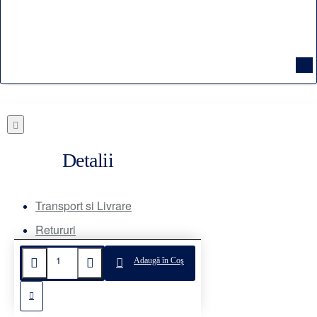
Detalii
Transport si Livrare
Retururi
Modalitati de plata
Adaugă în Coş
Aboneaza-te la Newsletter
SEAP Licitatii