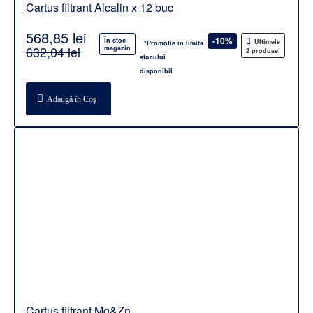
Cartus filtrant Alcalin x 12 buc
568,85 lei
-10%
În stoc
Ultimele
*Promotie in limita
632,04 lei
magazin
2 produse!
stocului
disponibil
Adaugă în Coş
Cartus filtrant Mg&Zn