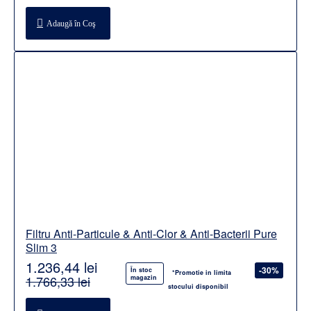
Adaugă în Coş
Filtru Anti-Particule & Anti-Clor & Anti-Bacterii Pure
Slim 3
1.236,44 lei
-30%
În stoc
*Promotie in limita
1.766,33 lei
magazin
stocului disponibil