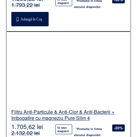
*Promotie in limita
1.793,22 lei
magazin
stocului disponibil
Adaugă în Coş
Filtru Anti-Particule & Anti-Clor & Anti-Bacterii +
Imbogatire cu magneziu Pure Slim 4
1.705,62 lei
-20%
În stoc
*Promotie in limita
2.132,02 lei
magazin
stocului disponibil