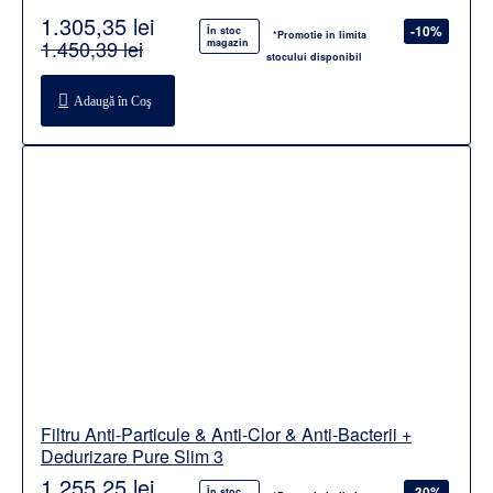
1.305,35 lei
-10%
În stoc
*Promotie in limita
1.450,39 lei
magazin
stocului disponibil
Adaugă în Coş
Filtru Anti-Particule & Anti-Clor & Anti-Bacterii +
Dedurizare Pure Slim 3
1.255,25 lei
-30%
În stoc