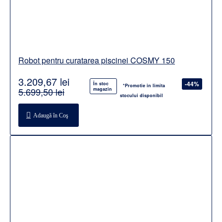
Robot pentru curatarea piscinei COSMY 150
3.209,67 lei
-44%
În stoc
*Promotie in limita
5.699,50 lei
magazin
stocului disponibil
Adaugă în Coş