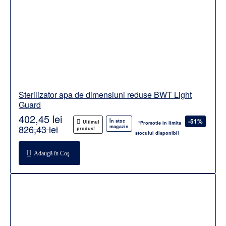
Sterilizator apa de dimensiuni reduse BWT Light
Guard
402,45 lei
-51%
În stoc
Ultimul
*Promotie in limita
826,43 lei
magazin
produs!
stocului disponibil
Adaugă în Coş