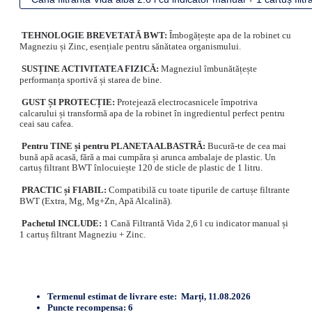
TEHNOLOGIE BREVETATĂ BWT:
Îmbogățește apa de la robinet cu
Magneziu și Zinc, esențiale pentru sănătatea organismului.
SUSȚINE ACTIVITATEA FIZICĂ:
Magneziul îmbunătățește
performanța sportivă și starea de bine.
GUST ȘI PROTECȚIE:
Protejează electrocasnicele împotriva
calcarului și transformă apa de la robinet în ingredientul perfect pentru
ceai sau cafea.
Pentru TINE și pentru PLANETA ALBASTRĂ:
Bucură-te de cea mai
bună apă acasă, fără a mai cumpăra și arunca ambalaje de plastic. Un
cartuș filtrant BWT înlocuiește 120 de sticle de plastic de 1 litru.
PRACTIC și FIABIL:
Compatibilă cu toate tipurile de cartușe filtrante
BWT (Extra, Mg, Mg+Zn, Apă Alcalină).
Pachetul INCLUDE:
1 Cană Filtrantă Vida 2,6 l cu indicator manual și
1 cartuș filtrant Magneziu + Zinc.
Termenul estimat de livrare este:
Marți, 11.08.2026
Puncte recompensa:
6