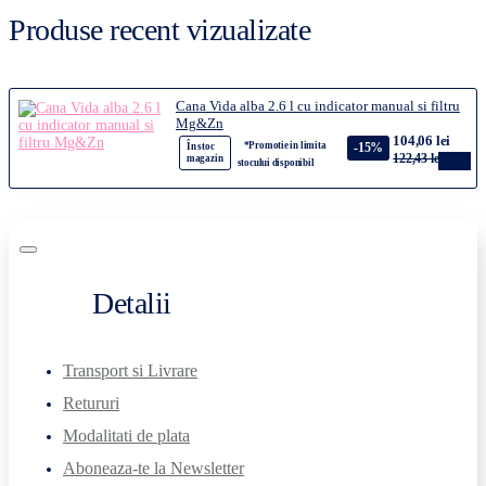
Produse recent vizualizate
Cana Vida alba 2.6 l cu indicator manual si filtru
Mg&Zn
104,06 lei
*Promotie in limita
-15%
În stoc
122,43 lei
magazin
stocului disponibil
Detalii
Transport si Livrare
Retururi
Modalitati de plata
Aboneaza-te la Newsletter