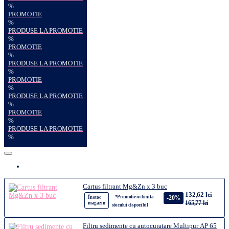
%
PROMOTIE
%
PRODUSE LA PROMOTIE
%
PROMOTIE
%
PRODUSE LA PROMOTIE
%
PROMOTIE
%
PRODUSE LA PROMOTIE
%
PROMOTIE
%
PRODUSE LA PROMOTIE
%
Cartus filtrant Mg&Zn x 3 buc
132,62 lei
*Promotie in limita
-20%
În stoc
165,77 lei
magazin
stocului disponibil
Filtru sedimente cu autocuratare Multipur AP 65