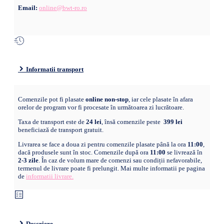
Email:
online@bwt-ro.ro
Informatii transport
Comenzile pot fi plasate
online non-stop
, iar cele plasate în afara
orelor de program vor fi procesate în următoarea zi lucrătoare.
Taxa de transport este de
24 lei
, însă comenzile peste
399 lei
beneficiază de transport gratuit.
Livrarea se face a doua zi pentru comenzile plasate până la ora
11:00
,
dacă produsele sunt în stoc. Comenzile după ora
11:00
se livrează în
2-3 zile
. În caz de volum mare de comenzi sau condiții nefavorabile,
termenul de livrare poate fi prelungit. Mai multe informatii pe pagina
de
informatii livrare.
Descriere