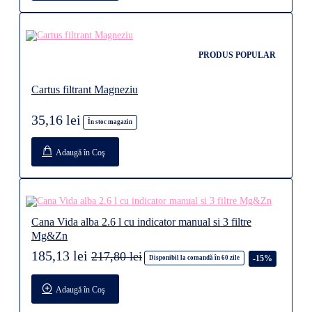
PRODUS POPULAR
Cartus filtrant Magneziu
35,16 lei
În stoc magazin
Adaugă în Coş
Cana Vida alba 2.6 l cu indicator manual si 3 filtre
Mg&Zn
185,13 lei
217,80 lei
-15%
Disponibil la comandă în 60 zile
Adaugă în Coş