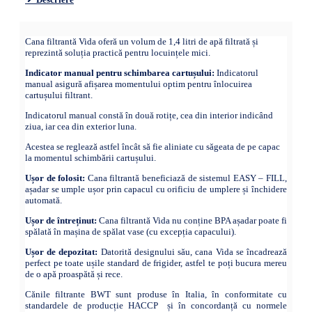
Cana filtrantă Vida oferă un volum de 1,4 litri de apă filtrată și
reprezintă soluția practică pentru locuințele mici.
Indicator manual pentru schimbarea cartușului:
Indicatorul
manual asigură afișarea momentului optim pentru înlocuirea
cartușului filtrant.
Indicatorul manual constă în două rotițe, cea din interior indicând
ziua, iar cea din exterior luna.
Acestea se reglează astfel încât să fie aliniate cu săgeata de pe capac
la momentul schimbării cartușului.
Ușor de folosit:
Cana filtrantă beneficiază de sistemul EASY – FILL,
așadar se umple ușor prin capacul cu orificiu de umplere și închidere
automată.
Ușor de întreținut:
Cana filtrantă Vida nu conține BPA așadar poate fi
spălată în mașina de spălat vase (cu excepția capacului).
Ușor de depozitat:
Datorită designului său, cana Vida se încadrează
perfect pe toate ușile standard de frigider, astfel te poți bucura mereu
de o apă proaspătă și rece.
Cănile filtrante BWT sunt produse în Italia, în conformitate cu
standardele de producție HACCP și în concordanță cu normele