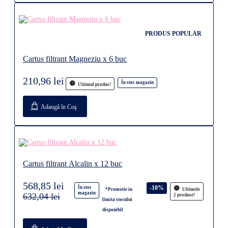
PRODUS POPULAR
Cartus filtrant Magneziu x 6 buc
210,96 lei
În stoc magazin
Ultimul produs!
Adaugă în Coş
Cartus filtrant Alcalin x 12 buc
568,85 lei
-10%
În stoc
*Promotie in
Ultimele
magazin
632,04 lei
2 produse!
limita stocului
disponibil