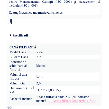
pentru Managementul Calității (ISO 9001) și management al
mediului (ISO 14001).
Cartuș filtrant cu magneziu+zinc inclus
Specificatii
CANĂ FILTRANTĂ
Model Cana
Vida
Culoare Cana
Alb
Indicator de
schimbare al
Manual
filtrului
Volumul apa
1,4 l
filtrata
Volum total
2,6 l
Dimensiuni (L x Î
11,3 x 27,8 x 25,2
x A)
1 cană filtrantă Vida 2,6 l cu indicator
Pachetul include
manual +
1 cartuș filtrant Magneziu + Zinc