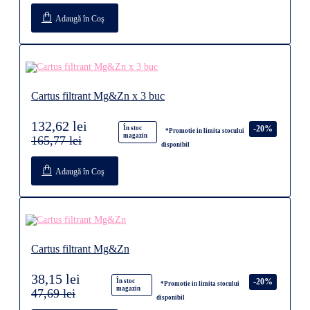
Adaugă în Coş
Cartus filtrant Mg&Zn x 3 buc
132,62 lei
-20%
În stoc
*Promotie in limita stocului
magazin
165,77 lei
disponibil
Adaugă în Coş
Cartus filtrant Mg&Zn
38,15 lei
-20%
În stoc
*Promotie in limita stocului
magazin
47,69 lei
disponibil