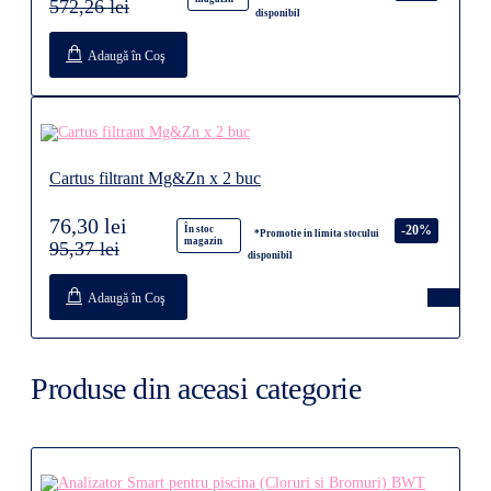
572,26 lei
disponibil
Adaugă în Coş
Cartus filtrant Mg&Zn x 2 buc
76,30 lei
-20%
În stoc
*Promotie in limita stocului
magazin
95,37 lei
disponibil
Adaugă în Coş
Produse din aceasi categorie