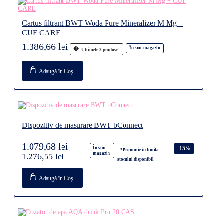
Cartus filtrant BWT Woda Pure Mineralizer M Mg +
CUF CARE
1.386,66 lei
În stoc magazin
Ultimele 3 produse!
Adaugă în Coş
Dispozitiv de masurare BWT bConnect
1.079,68 lei
-15%
În stoc
*Promotie in limita
magazin
1.276,55 lei
stocului disponibil
Adaugă în Coş