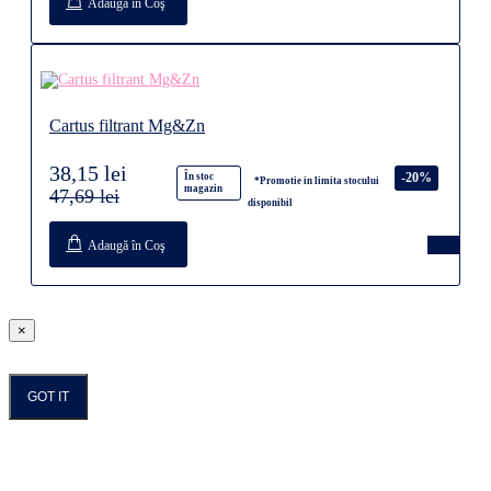
Adaugă în Coş
Cartus filtrant Mg&Zn
38,15 lei
-20%
În stoc
*Promotie in limita stocului
magazin
47,69 lei
disponibil
Adaugă în Coş
×
GOT IT