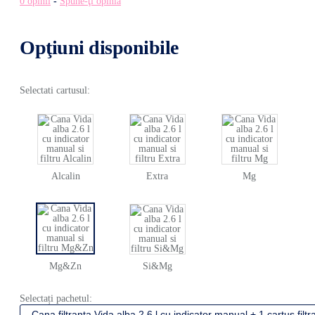
0 opinii
-
Spune-ţi opinia
Opţiuni disponibile
Selectati cartusul:
Alcalin
Extra
Mg
Mg&Zn
Si&Mg
Selectați pachetul: