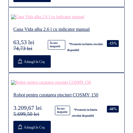
Cana Vida alba 2.6 l cu indicator manual
63,53 lei
-15%
În stoc
*Promotie in limita stocului
magazin
74,73 lei
disponibil
Adaugă în Coş
Robot pentru curatarea piscinei COSMY 150
3.209,67 lei
-44%
În stoc
*Promotie in limita
magazin
5.699,50 lei
stocului disponibil
Adaugă în Coş