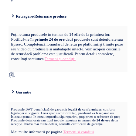
Retragere/Returnare produse
Poți returna produsele în termen de
14 zile
de la primirea lor.
Notifică-ne în
primele 24 de ore
dacă produsele sunt deteriorate sau
lipsesc. Completează formularul de retur pe platformă și trimite poze
sau video cu produsele și ambalajele intacte. Vom acoperi costurile
de retur dacă problema este justificată. Pentru detalii complete,
consultați secțiunea
Termeni și condiții
.
Garantie
Produsele BWT beneficiază de
garanția legală de conformitate
, conform
legislației în vigoare. Dacă apar neconformități, produsul va fi reparat sau
înlocuit gratuit. În cazul imposibilității reparării, poți primi o reducere de preț.
Produsele deteriorate sau lipsă trebuie raportate în termen de
24 de ore
de la
recepție. Pentru mai multe detalii, consultă certificatul de garanție.
Mai multe informatii pe pagina
Termeni si conditii