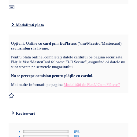
Modalitati plata
Opțiuni: Online cu
card
prin
EuPlatesc
(Visa/Maestro/Mastercard)
sau
ramburs
la livrare.
Pentru plata online, completați datele cardului pe pagina securizată.
Plățile Visa/MasterCard folosesc "3-D Secure", asigurând că datele nu
sunt stocate pe serverele magazinului.
Nu se percepe comision pentru plățile cu cardul.
Mai multe informatii pe pagina
Modalități de Plată/ Cum Plătesc?
Review-uri
0%
0%