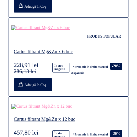
Adaugă în Coş
PRODUS POPULAR
Cartus filtrant Mg&Zn x 6 buc
228,91 lei
-20%
În stoc
*Promotie in limita stocului
magazin
286,13 lei
disponibil
Adaugă în Coş
Cartus filtrant Mg&Zn x 12 buc
457,80 lei
-20%
În stoc
*Promotie in limita stocului
magazin