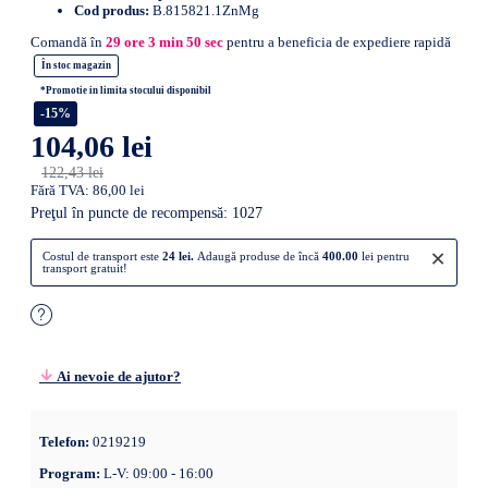
Cod produs:
B.815821.1ZnMg
Comandă în
29
ore
3
min
49
sec
pentru a beneficia de expediere rapidă
În stoc magazin
*Promotie in limita stocului disponibil
-15%
104,06 lei
122,43 lei
Fără TVA: 86,00 lei
Preţul în puncte de recompensă: 1027
×
Costul de transport este
24 lei.
Adaugă produse de încă
400.00
lei pentru
transport gratuit!
Ai nevoie de ajutor?
Telefon:
0219219
Program:
L-V: 09:00 - 16:00