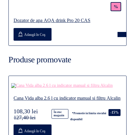
%
Dozator de apa AQA drink Pro 20 CAS
Adaugă în Coş
Produse promovate
Cana Vida alba 2.6 l cu indicator manual si filtru Alcalin
108,30 lei
-15%
În stoc
*Promotie in limita stocului
magazin
127,40 lei
disponibil
Adaugă în Coş