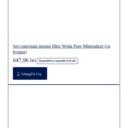
Set conexiuni montaj filtru Woda Pure Mineralizer (cu
bypass)
647,96 lei
Disponibil la comandă în 60 zile
Adaugă în Coş