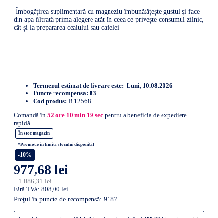
Îmbogățirea suplimentară cu magneziu îmbunătățește gustul și face
din apa ﬁltrată prima alegere atât în ceea ce privește consumul zilnic,
cât și la prepararea ceaiului sau cafelei
Termenul estimat de livrare este:
Luni, 10.08.2026
Puncte recompensa:
83
Cod produs:
B.12568
Comandă în
52
ore
10
min
18
sec
pentru a beneficia de expediere
rapidă
În stoc magazin
*Promotie in limita stocului disponibil
-10%
977,68 lei
1.086,31 lei
Fără TVA: 808,00 lei
Preţul în puncte de recompensă: 9187