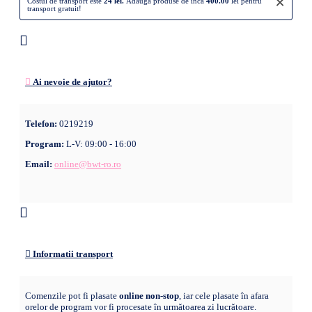
×
Costul de transport este
24 lei.
Adaugă produse de încă
400.00
lei pentru
transport gratuit!
Ai nevoie de ajutor?
Telefon:
0219219
Program:
L-V: 09:00 - 16:00
Email:
online@bwt-ro.ro
Informatii transport
Comenzile pot fi plasate
online non-stop
, iar cele plasate în afara
orelor de program vor fi procesate în următoarea zi lucrătoare.