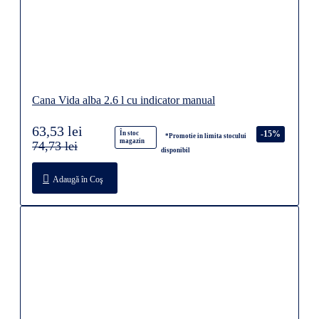
Cana Vida alba 2.6 l cu indicator manual
63,53 lei
-15%
În stoc
*Promotie in limita stocului
magazin
74,73 lei
disponibil
Adaugă în Coş