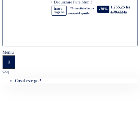
+ Dedurizare Pure Slim 3
1.255,25 lei
*Promotie in limita
-30%
În stoc
1.793,22 lei
magazin
stocului disponibil
Meniu
Coș
Coșul este gol!