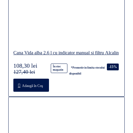
Cana Vida alba 2.6 l cu indicator manual si filtru Alcalin
108,30 lei
-15%
În stoc
*Promotie in limita stocului
magazin
127,40 lei
disponibil
Adaugă în Coş