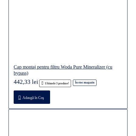
Cap montaj pentru filtru Woda Pure Mineralizer (cu
bypass)
442,33 lei
În stoc magazin
Ultimele 3 produse!
Adaugă în Coş