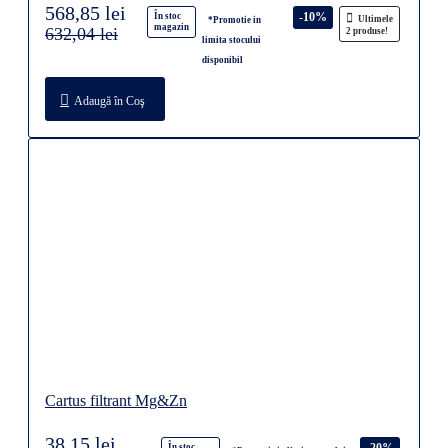
568,85 lei
-10%
În stoc
Ultimele
*Promotie in
magazin
632,04 lei
2 produse!
limita stocului
disponibil
Adaugă în Coş
Cartus filtrant Mg&Zn
38,15 lei
-20%
În stoc