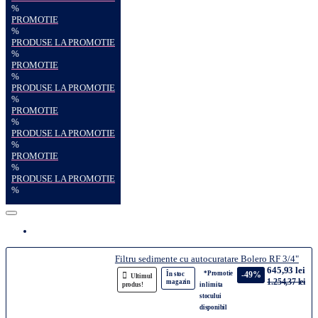
%
PROMOTIE
%
PRODUSE LA PROMOTIE
%
PROMOTIE
%
PRODUSE LA PROMOTIE
%
PROMOTIE
%
PRODUSE LA PROMOTIE
%
PROMOTIE
%
PRODUSE LA PROMOTIE
%
Filtru sedimente cu autocuratare Bolero RF 3/4"
645,93 lei
*Promotie
-49%
În stoc
Ultimul
1.254,37 lei
magazin
produs!
in limita
stocului
disponibil