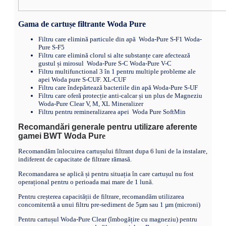
Gama de cartușe filtrante Woda Pure
Filtru care elimină particule din apă Woda-Pure S-F1 Woda-
Pure S-F5
Filtru care elimină clorul si alte substanțe care afectează
gustul și mirosul Woda-Pure S-C Woda-Pure V-C
Filtru multifunctional 3 în 1 pentru multiple probleme ale
apei Woda pure S-CUF. XL-CUF
Filtru care îndepărtează bacteriile din apă Woda-Pure S-UF
Filtru care oferă protecție anti-calcar și un plus de Magneziu
Woda-Pure Clear V, M, XL Mineralizer
Filtru pentru remineralizarea apei Woda Pure SoftMin
Recomandări generale pentru utilizare aferente
gamei BWT Woda Pur
e
Recomandăm înlocuirea cartușului filtrant dupa 6 luni de la instalare,
indiferent de capacitate de filtrare rămasă.
Recomandarea se aplică și pentru situația în care cartușul nu fost
operațional pentru o perioada mai mare de 1 lună.
Pentru creșterea capacității de filtrare, recomandăm utilizarea
concomitentă a unui filtru pre-sediment de 5µm sau 1 µm (microni)
Pentru cartușul Woda-Pure Clear (îmbogățire cu magneziu) pentru