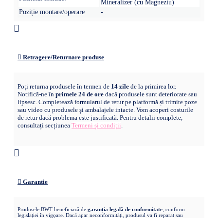
Mineralizer (cu Magneziu)
Poziție montare/operare
-
Retragere/Returnare produse
Poți returna produsele în termen de
14 zile
de la primirea lor.
Notifică-ne în
primele 24 de ore
dacă produsele sunt deteriorate sau
lipsesc. Completează formularul de retur pe platformă și trimite poze
sau video cu produsele și ambalajele intacte. Vom acoperi costurile
de retur dacă problema este justificată. Pentru detalii complete,
consultați secțiunea
Termeni și condiții
.
Garantie
Produsele BWT beneficiază de
garanția legală de conformitate
, conform
legislației în vigoare. Dacă apar neconformități, produsul va fi reparat sau