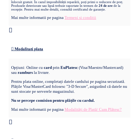
înlocuit gratuit. În cazul imposibilității reparării, poți primi o reducere de preț.
Produsele deteriorate sau lipsă trebuie raportate în termen de
24 de ore
de la
recepție. Pentru mai multe detalii, consultă certificatul de garanție.
Mai multe informatii pe pagina
Termeni si conditii
Modalitati plata
Opțiuni: Online cu
card
prin
EuPlatesc
(Visa/Maestro/Mastercard)
sau
ramburs
la livrare.
Pentru plata online, completați datele cardului pe pagina securizată.
Plățile Visa/MasterCard folosesc "3-D Secure", asigurând că datele nu
sunt stocate pe serverele magazinului.
Nu se percepe comision pentru plățile cu cardul.
Mai multe informatii pe pagina
Modalități de Plată/ Cum Plătesc?