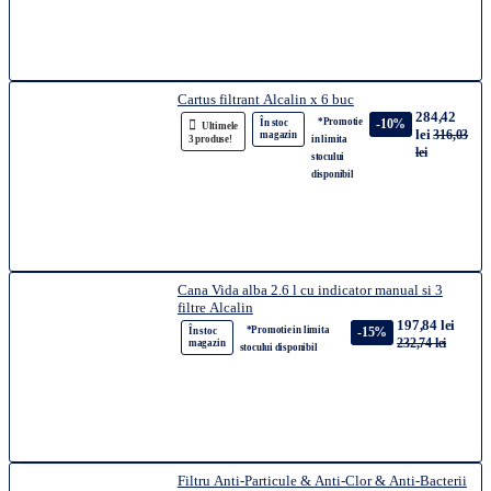
Cartus filtrant Alcalin x 6 buc
284,42
*Promotie
-10%
În stoc
Ultimele
lei
316,03
magazin
3 produse!
in limita
lei
stocului
disponibil
Cana Vida alba 2.6 l cu indicator manual si 3
filtre Alcalin
197,84 lei
*Promotie in limita
-15%
În stoc
232,74 lei
magazin
stocului disponibil
Filtru Anti-Particule & Anti-Clor & Anti-Bacterii