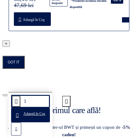
*Promotie in limita stocului
magazin
47,69 lei
disponibil
Adaugă în Coş
×
GOT IT
Fii primul care află!
Adaugă în Coş
Abonează-te la newsletter-ul BWT și primești un cupon de
-5%
cadou!