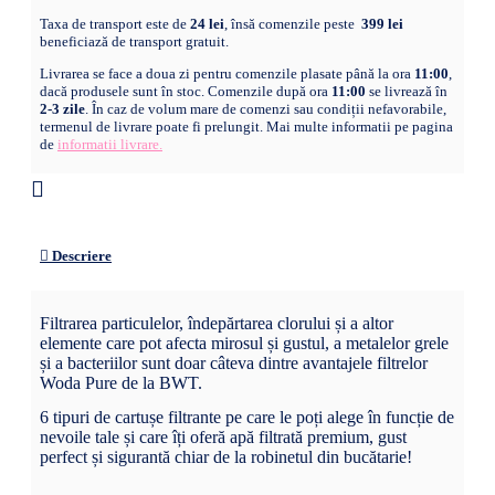
Taxa de transport este de
24 lei
, însă comenzile peste
399 lei
beneficiază de transport gratuit.
Livrarea se face a doua zi pentru comenzile plasate până la ora
11:00
,
dacă produsele sunt în stoc. Comenzile după ora
11:00
se livrează în
2-3 zile
. În caz de volum mare de comenzi sau condiții nefavorabile,
termenul de livrare poate fi prelungit. Mai multe informatii pe pagina
de
informatii livrare.
Descriere
Filtrarea particulelor, îndepărtarea clorului și a altor
elemente care pot afecta mirosul și gustul, a metalelor grele
și a bacteriilor sunt doar câteva dintre avantajele filtrelor
Woda Pure de la BWT.
6 tipuri de cartușe filtrante pe care le poți alege în funcție de
nevoile tale și care îți oferă apă filtrată premium, gust
perfect și sigurantă chiar de la robinetul din bucătarie!