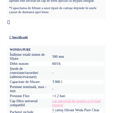
operare este necesar un cap de filtru special cu Bypass integrat.
*Capacitatea de filtrare a unor tipuri de cartușe depinde în unele
cazuri de duritatea apei brute.
Specificatii
WONDA PURE
Înălțime totală sistem de
500 mm
filtare
Debit maxim:
60/l/h
Șurub de
conexiune/racorduri
-
(admisie/evacuare)
Capacitate de filtrare:
3.800 l
Presiune nominală, max.-
-
min.
Presiune Flux
>1.2 bari
Cap filtru universal
cap universal de montaj cu bypass
compatibil
integrat
1 cartuș filtrant Woda Pure Clear
Pachetul include: