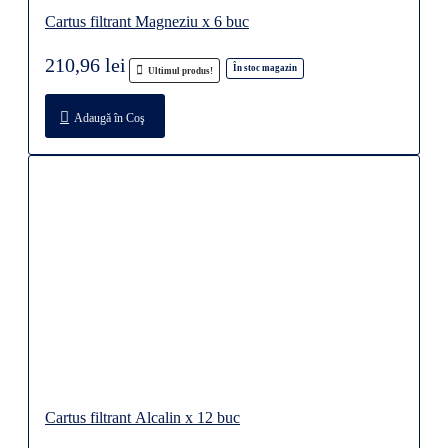
Cartus filtrant Magneziu x 6 buc
210,96 lei
În stoc magazin
Ultimul produs!
Adaugă în Coş
Cartus filtrant Alcalin x 12 buc