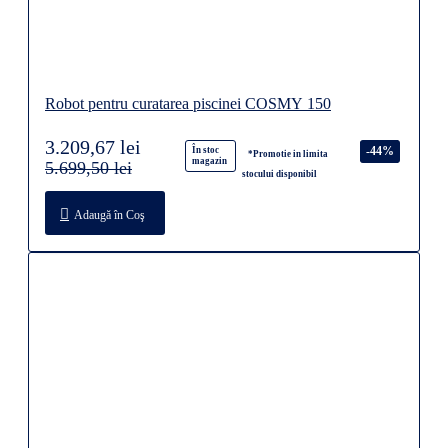
Robot pentru curatarea piscinei COSMY 150
3.209,67 lei
-44%
În stoc
*Promotie in limita
magazin
5.699,50 lei
stocului disponibil
Adaugă în Coş