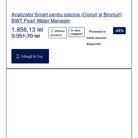
Analizator Smart pentru piscina (Cloruri si Bromuri)
BWT Pearl Water Manager
1.856,13 lei
-45%
În stoc
Ultimul
*Promotie in
3.351,70 lei
magazin
produs!
limita stocului
disponibil
Adaugă în Coş