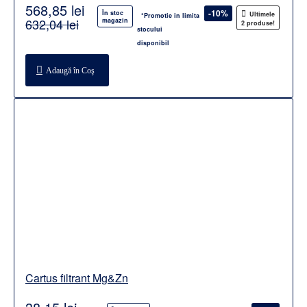
568,85 lei
-10%
În stoc
Ultimele
*Promotie in limita
632,04 lei
magazin
2 produse!
stocului
disponibil
Adaugă în Coş
Cartus filtrant Mg&Zn