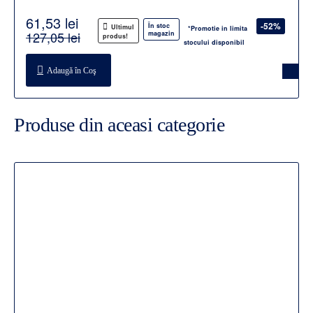
61,53 lei
-52%
În stoc
Ultimul
*Promotie in limita
127,05 lei
magazin
produs!
stocului disponibil
Adaugă în Coş
Produse din aceasi categorie