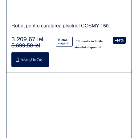
Robot pentru curatarea piscinei COSMY 150
3.209,67 lei
-44%
În stoc
*Promotie in limita
5.699,50 lei
magazin
stocului disponibil
Adaugă în Coş