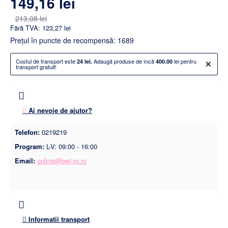
149,16 lei
213,08 lei
Fără TVA: 123,27 lei
Preţul în puncte de recompensă: 1689
×
Costul de transport este
Adaugă produse de încă
lei pentru
24 lei.
400.00
transport gratuit!
Ai nevoie de ajutor?
Telefon:
0219219
Program:
L-V: 09:00 - 16:00
Email:
online@bwt-ro.ro
Informatii transport