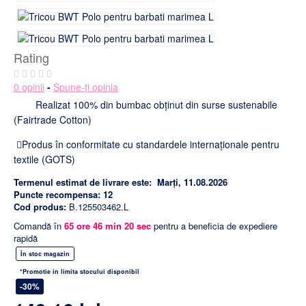
Rating
0 opinii
-
Spune-ţi opinia
Realizat 100% din bumbac obținut din surse sustenabile
(Fairtrade Cotton)
Produs în conformitate cu standardele internaționale pentru
textile (GOTS)
Termenul estimat de livrare este:
Marți, 11.08.2026
Puncte recompensa:
12
Cod produs:
B.125503462.L
Comandă în
65
ore
46
min
19
sec
pentru a beneficia de expediere
rapidă
În stoc magazin
*Promotie in limita stocului disponibil
-30%