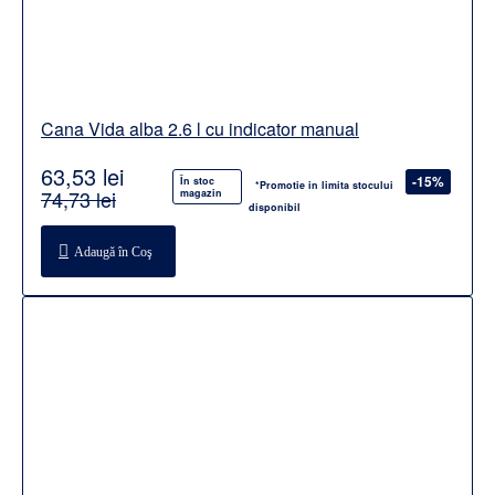
Cana Vida alba 2.6 l cu indicator manual
63,53 lei
-15%
În stoc
*Promotie in limita stocului
74,73 lei
magazin
disponibil
Adaugă în Coş