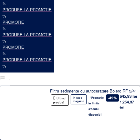
%
PRODUSE LA PROMOTIE
%
PROMOTIE
%
PRODUSE LA PROMOTIE
%
PROMOTIE
%
PRODUSE LA PROMOTIE
%
Filtru sedimente cu autocuratare Bolero RF 3/4"
645,93 lei
-49%
În stoc
*Promotie
Ultimul
magazin
1.254,37
produs!
in limita
lei
stocului
disponibil