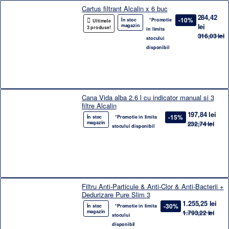
Cartus filtrant Alcalin x 6 buc
284,42
-10%
În stoc
*Promotie
Ultimele
lei
magazin
3 produse!
in limita
316,03 lei
stocului
disponibil
Cana Vida alba 2.6 l cu indicator manual si 3
filtre Alcalin
197,84 lei
-15%
În stoc
*Promotie in limita
magazin
232,74 lei
stocului disponibil
Filtru Anti-Particule & Anti-Clor & Anti-Bacterii +
Dedurizare Pure Slim 3
1.255,25 lei
-30%
În stoc
*Promotie in limita
magazin
1.793,22 lei
stocului
disponibil