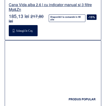
Cana Vida alba 2.6 l cu indicator manual si 3 filtre
Mg&Zn
185,13 lei
217,80
-15%
Disponibil la comandă în 60
lei
zile
Adaugă în Coş
PRODUS POPULAR