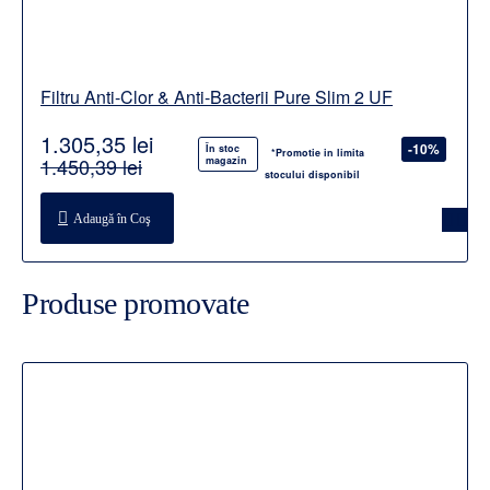
Filtru Anti-Clor & Anti-Bacterii Pure Slim 2 UF
1.305,35 lei
-10%
În stoc
*Promotie in limita
1.450,39 lei
magazin
stocului disponibil
Adaugă în Coş
Produse promovate