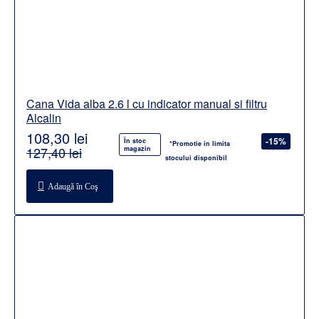
Cana Vida alba 2.6 l cu indicator manual si filtru
Alcalin
108,30 lei
-15%
În stoc
*Promotie in limita
127,40 lei
magazin
stocului disponibil
Adaugă în Coş