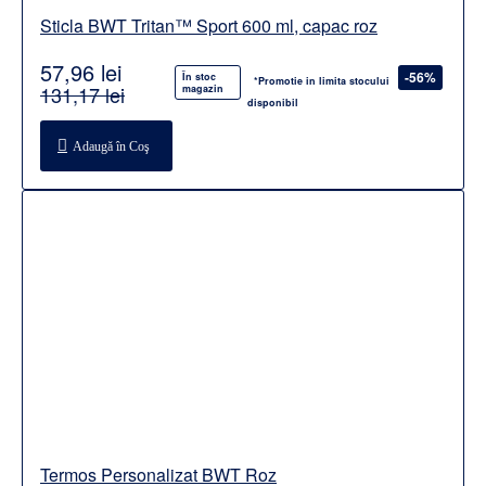
Sticla BWT Tritan™ Sport 600 ml, capac roz
57,96 lei
-56%
În stoc
*Promotie in limita stocului
131,17 lei
magazin
disponibil
Adaugă în Coş
Termos Personalizat BWT Roz