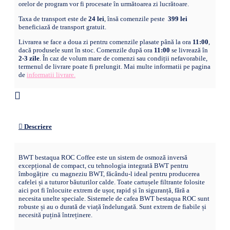
orelor de program vor fi procesate în următoarea zi lucrătoare.
Taxa de transport este de
24 lei
, însă comenzile peste
399 lei
beneficiază de transport gratuit.
Livrarea se face a doua zi pentru comenzile plasate până la ora
11:00
,
dacă produsele sunt în stoc. Comenzile după ora
11:00
se livrează în
2-3 zile
. În caz de volum mare de comenzi sau condiții nefavorabile,
termenul de livrare poate fi prelungit. Mai multe informatii pe pagina
de
informatii livrare.
Descriere
BWT bestaqua ROC Coffee este un sistem de osmoză inversă
excepțional de compact, cu tehnologia integrată BWT pentru
îmbogățire cu magneziu BWT, făcându-l ideal pentru producerea
cafelei și a tuturor băuturilor calde. Toate cartușele filtrante folosite
aici pot fi înlocuite extrem de ușor, rapid și în siguranță, fără a
necesita unelte speciale. Sistemele de cafea BWT bestaqua ROC sunt
robuste și au o durată de viață îndelungată. Sunt extrem de fiabile și
necesită puțină întreținere.