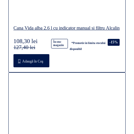
Cana Vida alba 2.6 l cu indicator manual si filtru Alcalin
108,30 lei
-15%
În stoc
*Promotie in limita stocului
magazin
127,40 lei
disponibil
Adaugă în Coş