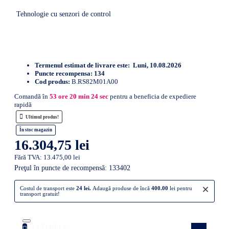
Tehnologie cu senzori de control
Termenul estimat de livrare este:
Luni, 10.08.2026
Puncte recompensa:
134
Cod produs:
B.RS82M01A00
Comandă în
53
ore
20
min
23
sec
pentru a beneficia de expediere
rapidă
Ultimul produs!
În stoc magazin
16.304,75 lei
Fără TVA: 13.475,00 lei
Preţul în puncte de recompensă: 133402
×
Costul de transport este
24 lei.
Adaugă produse de încă
400.00
lei pentru
transport gratuit!
ULTIMELE
Atenție! Doar câteva produse rămase în