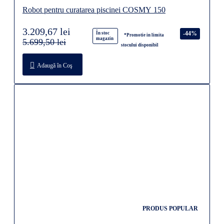
Robot pentru curatarea piscinei COSMY 150
3.209,67 lei
-44%
În stoc
*Promotie in limita
magazin
5.699,50 lei
stocului disponibil
Adaugă în Coş
PRODUS POPULAR