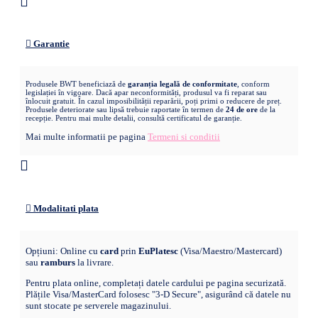
Garantie
Produsele BWT beneficiază de
garanția legală de conformitate
, conform
legislației în vigoare. Dacă apar neconformități, produsul va fi reparat sau
înlocuit gratuit. În cazul imposibilității reparării, poți primi o reducere de preț.
Produsele deteriorate sau lipsă trebuie raportate în termen de
24 de ore
de la
recepție. Pentru mai multe detalii, consultă certificatul de garanție.
Mai multe informatii pe pagina
Termeni si conditii
Modalitati plata
Opțiuni: Online cu
card
prin
EuPlatesc
(Visa/Maestro/Mastercard)
sau
ramburs
la livrare.
Pentru plata online, completați datele cardului pe pagina securizată.
Plățile Visa/MasterCard folosesc "3-D Secure", asigurând că datele nu
sunt stocate pe serverele magazinului.