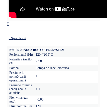
Specificatii
BWT BESTAQUA ROC COFFEE SYSTEM
Performanță (l/h)
120 (@15°C
Retenția sărurilor
> 98
(%)
Pompă
Pompă de rapel electrică
Presiune la
pompă(bari)-
7
operațională
Presiune minimă
(bari)-apă la
> 1
admisie
Fier +mangan
<0.05
mg/l
Flux nominal l/h
120