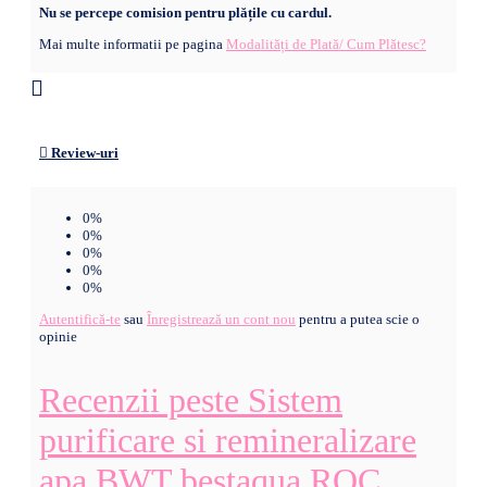
Nu se percepe comision pentru plățile cu cardul.
Mai multe informatii pe pagina
Modalități de Plată/ Cum Plătesc?
Review-uri
0%
0%
0%
0%
0%
Autentifică-te
sau
Înregistrează un cont nou
pentru a putea scie o
opinie
Recenzii peste Sistem
purificare si remineralizare
apa BWT bestaqua ROC