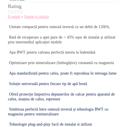
Rating
0 opinii
-
Spune-ţi opinia
Unitate compactă pentru osmoză inversă cu un debit de 120l/h,
Rată de recuperare a apei pure de > 45% ușor de instalat și utilizat
prin intermediul aplicației mobile
Apa BWT pentru cafeaua perfectă mereu la îndemână
Optimizare prin mineralizare (îmbogățire) constantă cu magneziu
Apa standardizată pentru cafea, poate fi reprodusa în intreaga lume
Soluție universală pentru fiecare tip de apă brută
Oferă protecție împotriva depunerilor de calcar pentru aparatul de
cafea, mașina de cafea, espressor
Simbioza perfectă între osmoză inversă și tehnologia BWT cu
magneziu pentru remineralizare
Tehnologie plug-and-play facil de instalat si utilizat