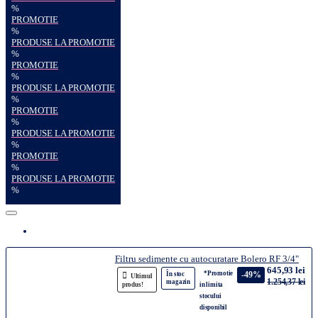
%
PROMOTIE
%
PRODUSE LA PROMOTIE
%
PROMOTIE
%
PRODUSE LA PROMOTIE
%
PROMOTIE
%
PRODUSE LA PROMOTIE
%
PROMOTIE
%
PRODUSE LA PROMOTIE
%
Filtru sedimente cu autocuratare Bolero RF 3/4"
645,93 lei
*Promotie
-49%
În stoc
Ultimul
1.254,37 lei
magazin
produs!
in limita
stocului
disponibil