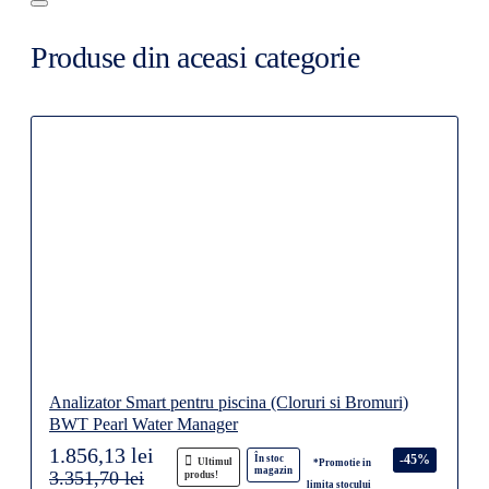
Produse din aceasi categorie
Analizator Smart pentru piscina (Cloruri si Bromuri)
BWT Pearl Water Manager
1.856,13 lei
-45%
În stoc
Ultimul
*Promotie in
magazin
3.351,70 lei
produs!
limita stocului