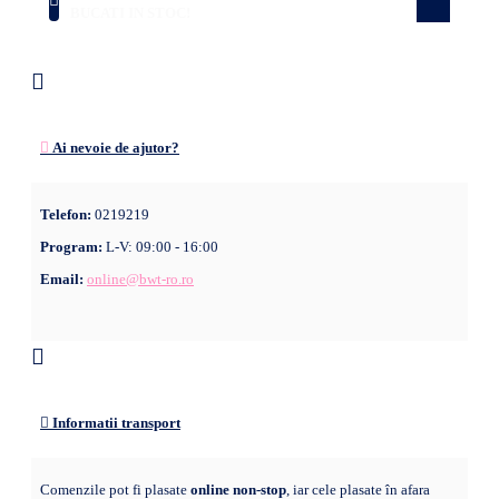
stoc! Nu rata ocazia!
BUCATI IN STOC!
Ai nevoie de ajutor?
Telefon:
0219219
Program:
L-V: 09:00 - 16:00
Email:
online@bwt-ro.ro
Informatii transport
Comenzile pot fi plasate
online non-stop
, iar cele plasate în afara