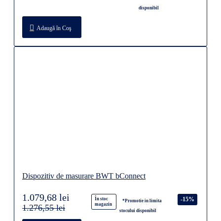
disponibil
Adaugă în Coş
Dispozitiv de masurare BWT bConnect
1.079,68 lei
-15%
În stoc
*Promotie in limita
magazin
1.276,55 lei
stocului disponibil