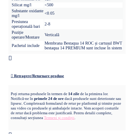
Silicat mg/l
<500
Substante oxidante
<0.05
mg/l
Presiunea
2-8
operațională bari
Poziție
Verticală
operare/Montare
Membrana Bestaqua 14 ROC și cartușul BWT
Pachetul include
bestaqua 14 PREMIUM sunt incluse în sistem
Retragere/Returnare produse
Poți returna produsele în termen de
14 zile
de la primirea lor.
Notifică-ne în
primele 24 de ore
dacă produsele sunt deteriorate sau
lipsesc. Completează formularul de retur pe platformă și trimite poze
sau video cu produsele și ambalajele intacte. Vom acoperi costurile
de retur dacă problema este justificată. Pentru detalii complete,
consultați secțiunea
Termeni și condiții
.