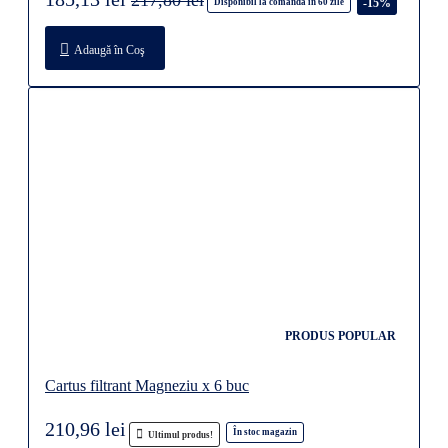
217,80 lei
-15%
Disponibil la comandă în 60 zile
Adaugă în Coş
PRODUS POPULAR
Cartus filtrant Magneziu x 6 buc
210,96 lei
În stoc magazin
Ultimul produs!