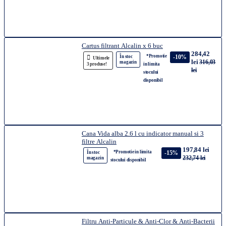
Cartus filtrant Alcalin x 6 buc
284,42
*Promotie
-10%
În stoc
Ultimele
lei
316,03
magazin
3 produse!
in limita
lei
stocului
disponibil
Cana Vida alba 2.6 l cu indicator manual si 3
filtre Alcalin
197,84 lei
*Promotie in limita
-15%
În stoc
232,74 lei
magazin
stocului disponibil
Filtru Anti-Particule & Anti-Clor & Anti-Bacterii