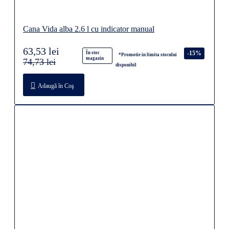
Cana Vida alba 2.6 l cu indicator manual
63,53 lei
-15%
În stoc
*Promotie in limita stocului
magazin
74,73 lei
disponibil
Adaugă în Coş