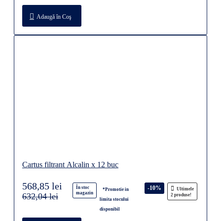
Adaugă în Coş
Cartus filtrant Alcalin x 12 buc
568,85 lei
-10%
În stoc
Ultimele
*Promotie in
magazin
632,04 lei
2 produse!
limita stocului
disponibil