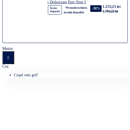
+ Dedurizare Pure Slim 3
1.255,25 lei
*Promotie in limita
-30%
În stoc
1.793,22 lei
magazin
stocului disponibil
Meniu
Coș
Coșul este gol!