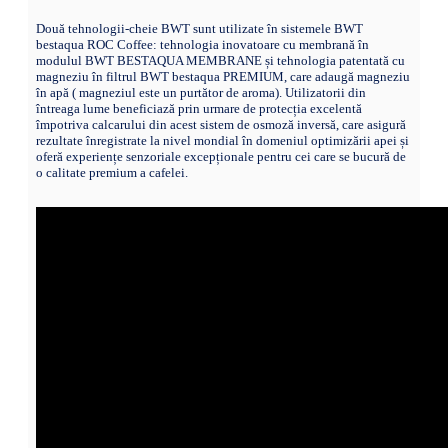
Două tehnologii-cheie BWT sunt utilizate în sistemele BWT
bestaqua ROC Coffee: tehnologia inovatoare cu membrană în
modulul BWT BESTAQUA MEMBRANE și tehnologia patentată cu
magneziu în filtrul BWT bestaqua PREMIUM, care adaugă magneziu
în apă ( magneziul este un purtător de aroma). Utilizatorii din
întreaga lume beneficiază prin urmare de protecția excelentă
împotriva calcarului din acest sistem de osmoză inversă, care asigură
rezultate înregistrate la nivel mondial în domeniul optimizării apei și
oferă experiențe senzoriale excepționale pentru cei care se bucură de
o calitate premium a cafelei.