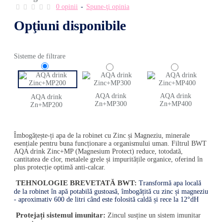
0 opinii
-
Spune-ţi opinia
Opţiuni disponibile
Sisteme de filtrare
AQA drink
AQA drink
AQA drink
Zn+MP300
Zn+MP400
Zn+MP200
Îmbogățește-ți apa de la robinet cu Zinc și Magneziu, minerale
esențiale pentru buna funcționare a organismului uman. Filtrul BWT
AQA drink Zinc+MP (Magnesium Protect) reduce, totodată,
cantitatea de clor, metalele grele și impuritățile organice, oferind în
plus protecție optimă anti-calcar.
TEHNOLOGIE BREVETATĂ BWT:
Transformă apa locală
de la robinet în apă potabilă gustoasă, îmbogățită cu zinc și magneziu
- aproximativ 600 de litri când este folosită caldă și rece la 12°dH
Protejați sistemul imunitar:
Zincul susține un sistem imunitar