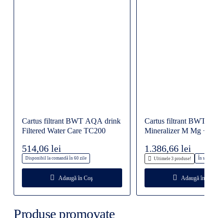
Cartus filtrant BWT AQA drink
Cartus filtrant BWT W
Filtered Water Care TC200
Mineralizer M Mg + C
CARE
514,06 lei
1.386,66 lei
Disponibil la comandă în 60 zile
În stoc ma
Ultimele 3 produse!
Adaugă în Coş
Adaugă în Coş
Produse promovate