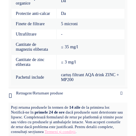
Da
organice
Protectie anti-calcar
Da
Finete de filtrare
5 microni
Ultrafiltrare
-
Cantitate de
≤ 35 mg/l
magneziu eliberata
Cantitate de zinc
≤ 3 mg/l
eliberata
cartuș filtrant AQA drink ZINC +
Pachetul include
MP200
Retragere/Returnare produse
Poți returna produsele în termen de
14 zile
de la primirea lor.
Notifică-ne în
primele 24 de ore
dacă produsele sunt deteriorate sau
lipsesc. Completează formularul de retur pe platformă și trimite poze
sau video cu produsele și ambalajele intacte. Vom acoperi costurile
de retur dacă problema este justificată. Pentru detalii complete,
consultați secțiunea
Termeni și condiții
.