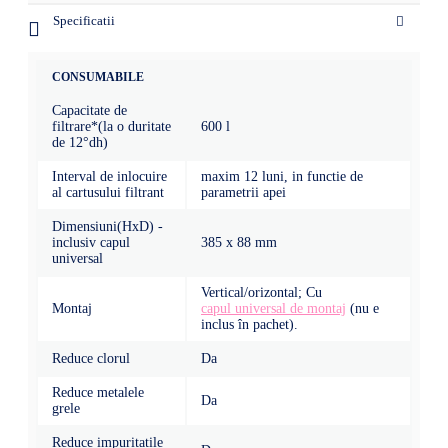
Specificatii
CONSUMABILE
Capacitate de
filtrare*(la o duritate
600 l
de 12°dh)
Interval de inlocuire
maxim 12 luni, in functie de
al cartusului filtrant
parametrii apei
Dimensiuni(HxD) -
inclusiv capul
385 x 88 mm
universal
Vertical/orizontal; Cu
Montaj
capul universal de montaj
(nu e
inclus în pachet).
Reduce clorul
Da
Reduce metalele
Da
grele
Reduce impuritatile