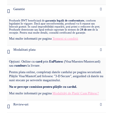
Garantie
Produsele BWT beneficiază de
garanția legală de conformitate
, conform
legislației în vigoare. Dacă apar neconformități, produsul va fi reparat sau
înlocuit gratuit. În cazul imposibilității reparării, poți primi o reducere de preț.
Produsele deteriorate sau lipsă trebuie raportate în termen de
24 de ore
de la
recepție. Pentru mai multe detalii, consultă certificatul de garanție.
Mai multe informatii pe pagina
Termeni si conditii
Modalitati plata
Opțiuni: Online cu
card
prin
EuPlatesc
(Visa/Maestro/Mastercard)
sau
ramburs
la livrare.
Pentru plata online, completați datele cardului pe pagina securizată.
Plățile Visa/MasterCard folosesc "3-D Secure", asigurând că datele nu
sunt stocate pe serverele magazinului.
Nu se percepe comision pentru plățile cu cardul.
Mai multe informatii pe pagina
Modalități de Plată/ Cum Plătesc?
Review-uri