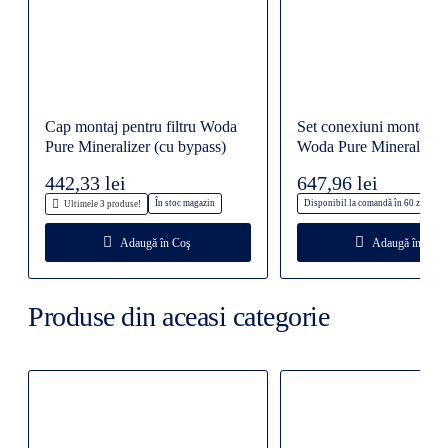
Cap montaj pentru filtru Woda
Set conexiuni montaj fil
Pure Mineralizer (cu bypass)
Woda Pure Mineralizer 
bypass)
442,33 lei
647,96 lei
În stoc magazin
Disponibil la comandă în 60 zile
Ultimele 3 produse!
Adaugă în Coş
Adaugă în Coş
Produse din aceasi categorie