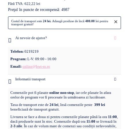
Fără TVA: 622,22 lei
Preţul în puncte de recompensă: 4987
×
Costul de transport este
24 lei.
Adaugă produse de încă
400.00
lei pentru
transport gratuit!
Ai nevoie de ajutor?
Telefon:
0219219
Program:
L-V: 09:00 - 16:00
Email:
online@bwt-ro.ro
Informatii transport
Comenzile pot fi plasate
online non-stop
, iar cele plasate în afara
orelor de program vor fi procesate în următoarea zi lucrătoare.
Taxa de transport este de
24 lei
, însă comenzile peste
399 lei
beneficiază de transport gratuit.
Livrarea se face a doua zi pentru comenzile plasate până la ora
11:00
,
dacă produsele sunt în stoc. Comenzile după ora
11:00
se livrează în
2-3 zile
. În caz de volum mare de comenzi sau condiții nefavorabile,