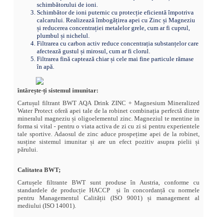
schimbătorului de ioni.
Schimbător de ioni puternic cu protecție eficientă împotriva
calcarului. Realizează îmbogățirea apei cu Zinc și Magneziu
și reducerea concentrației metalelor grele, cum ar fi cuprul,
plumbul și nichelul.
Filtrarea cu carbon activ reduce concentrația substanțelor care
afectează gustul și mirosul, cum ar fi clorul.
Filtrarea fină captează chiar și cele mai fine particule rămase
în apă.
întărește-ți sistemul imunitar:
Cartușul filtrant BWT AQA Drink ZINC + Magnesium Mineralized
Water Protect oferă apei tale de la robinet combinația perfectă dintre
mineralul magneziu și oligoelementul zinc. Magneziul te mentine in
forma si vital - pentru o viata activa de zi cu zi si pentru experientele
tale sportive. Adaosul de zinc aduce prospețime apei de la robinet,
susține sistemul imunitar și are un efect pozitiv asupra pielii și
părului.
Calitatea BWT;
Cartușele filtrante BWT sunt produse în Austria, conforme cu
standardele de producție HACCP și în concordanță cu normele
pentru Managementul Calității (ISO 9001) și management al
mediului (ISO 14001).