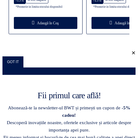
-15%
-15%
În stoc magazin
În stoc magazin
*Promotie in limita stocului disponibil
*Promotie in limita stocului disponib
Adaugă în Coş
Adaugă în Coş
×
GOT IT
Fii primul care află!
Abonează-te la newsletter-ul BWT și primești un cupon de
-5%
cadou!
Descoperă inovațiile noastre, ofertele exclusive și articole despre
importanța apei pure.
Fii mereu informat și bucură-te de cea mai bună calitate a apei direct