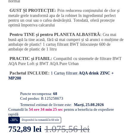
normal
GUST ȘI PROTECȚIE:
Prin reducerea conținutului de clor și
metale grele transformă apa de la robinet în ingredientul perfect
pentru un ceai sau o cafea desăvârșită. Totodată, oferă protecție
optimă împotriva calcarului
Pentru TINE și pentru PLANETA ALBASTRĂ:
Cea mai
bună apă la tine acasă, fără să mai cumperi și să arunci o mulțime de
ambalaje de plastic! 1 cartuș filtrant BWT înlocuiește 600 de
ambalaje de plastic de 1 litru
PRACTIC și FIABIL:
Compatibil cu sistemele de filtrare BWT
AQA Pure Loft și BWT AQA Pure Urban
Pachetul INCLUDE:
1 Cartuș filtrant
AQA drink ZINC +
MP200
Puncte recompensa:
68
Cod produs:
B.125258673
Termenul estimat de livrare este:
Marți, 25.08.2026
Comandă în
54
ore
34
min
24
sec
pentru a beneficia de expediere
rapidă
-30%
Disponibil la comandă în 60 zile
1.075,56 lei
752,89 lei