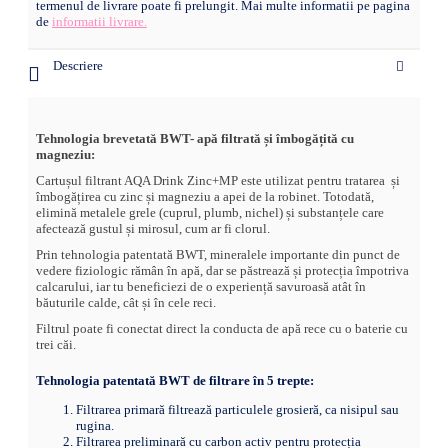
termenul de livrare poate fi prelungit. Mai multe informatii pe pagina
de
informatii livrare.
Descriere
Tehnologia brevetată BWT- apă filtrată și îmbogățită cu
magneziu:
Cartușul filtrant AQA Drink Zinc+MP este utilizat pentru tratarea și
îmbogățirea cu zinc și magneziu a apei de la robinet. Totodată,
elimină metalele grele (cuprul, plumb, nichel) și substanțele care
afectează gustul și mirosul, cum ar fi clorul.
Prin tehnologia patentată BWT, mineralele importante din punct de
vedere fiziologic rămân în apă, dar se păstrează și protecția împotriva
calcarului, iar tu beneficiezi de o experiență savuroasă atât în
băuturile calde, cât și în cele reci.
Filtrul poate fi conectat direct la conducta de apă rece cu o baterie cu
trei căi.
Tehnologia patentată BWT de filtrare în 5 trepte:
Filtrarea primară filtrează particulele grosieră, ca nisipul sau
rugina.
Filtrarea preliminară cu carbon activ pentru protecția