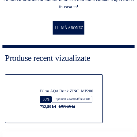
în casa ta!
MĂ ABONEZ
Produse recent vizualizate
Filtru AQA Drink ZINC+MP200
-30%
Disponibil la comandă în 60 zile
752,89 lei
1.075,56 lei