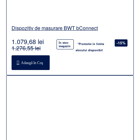
Dispozitiv de masurare BWT bConnect
1.079,68 lei
-15%
În stoc
*Promotie in limita
1.276,55 lei
magazin
stocului disponibil
Adaugă în Coş