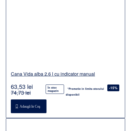
Cana Vida alba 2.6 l cu indicator manual
63,53 lei
-15%
În stoc
*Promotie in limita stocului
74,73 lei
magazin
disponibil
Adaugă în Coş