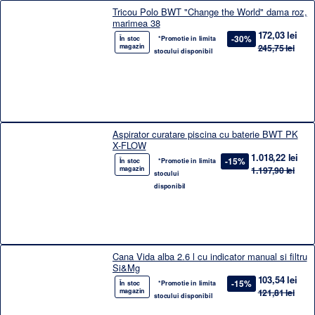
Tricou Polo BWT "Change the World" dama roz,
marimea 38
172,03 lei
-30%
În stoc
*Promotie in limita
magazin
245,75 lei
stocului disponibil
Aspirator curatare piscina cu baterie BWT PK
X-FLOW
1.018,22 lei
-15%
În stoc
*Promotie in limita
magazin
1.197,90 lei
stocului
disponibil
Cana Vida alba 2.6 l cu indicator manual si filtru
Si&Mg
103,54 lei
-15%
În stoc
*Promotie in limita
magazin
121,81 lei
stocului disponibil