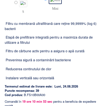
Mini
S
Filtru cu membrană ultrafiltrană care reține 99,9999% (log 6)
bacterii
Etapă de prefiltrare integrată pentru a maximiza durata de
utilizare a filtrului
Filtru de cărbune activ pentru a asigura o apă curată
Prevenirea sigură a contaminării bacteriene
Reducerea continutului de clor
Instalare verticală sau orizontală
Termenul estimat de livrare este:
Luni, 24.08.2026
Puncte recompensa:
39
Cod produs:
B.FS10B00A00
Comandă în
19
ore
10
min
52
sec
pentru a beneficia de expediere
rapidă