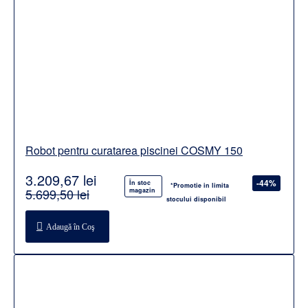
Robot pentru curatarea piscinei COSMY 150
3.209,67 lei
-44%
În stoc
*Promotie in limita
5.699,50 lei
magazin
stocului disponibil
Adaugă în Coş