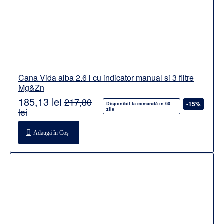
Cana Vida alba 2.6 l cu indicator manual si 3 filtre
Mg&Zn
185,13 lei
217,80
-15%
Disponibil la comandă în 60
lei
zile
Adaugă în Coş