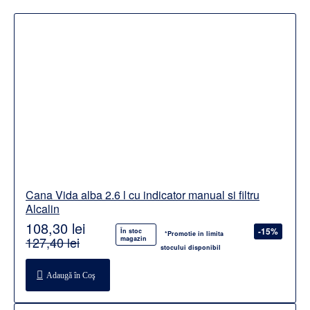
Cana Vida alba 2.6 l cu indicator manual si filtru
Alcalin
108,30 lei
-15%
În stoc
*Promotie in limita
127,40 lei
magazin
stocului disponibil
Adaugă în Coş