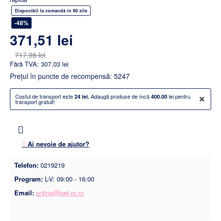
Disponibil la comandă în 60 zile
-48%
371,51 lei
717,95 lei
Fără TVA: 307,03 lei
Preţul în puncte de recompensă: 5247
×
Costul de transport este
Adaugă produse de încă
lei pentru
24 lei.
400.00
transport gratuit!
Ai nevoie de ajutor?
Telefon:
0219219
Program:
L-V: 09:00 - 16:00
Email:
online@bwt-ro.ro