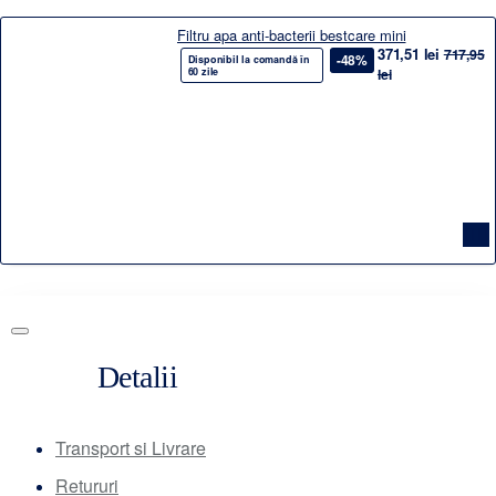
Filtru apa anti-bacterii bestcare mini
371,51 lei
717,95
-48%
Disponibil la comandă în
60 zile
lei
Detalii
Transport si Livrare
Retururi