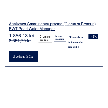
Analizator Smart pentru piscina (Cloruri si Bromuri)
BWT Pearl Water Manager
1.856,13 lei
-45%
În stoc
Ultimul
*Promotie in
3.351,70 lei
magazin
produs!
limita stocului
disponibil
Adaugă în Coş