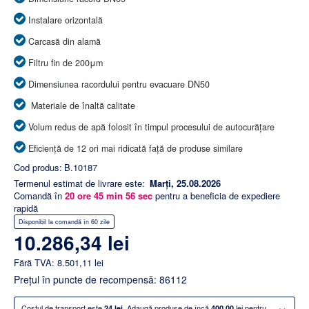
Instalare orizontală
Carcasă din alamă
Filtru fin de 200μm
Dimensiunea racordului pentru evacuare DN50
Materiale de înaltă calitate
Volum redus de apă folosit în timpul procesului de autocurățare
Eficiență de 12 ori mai ridicată față de produse similare
Cod produs:
B.10187
Termenul estimat de livrare este:
Marți, 25.08.2026
Comandă în
20
ore
45
min
55
sec
pentru a beneficia de expediere
rapidă
Disponibil la comandă în 60 zile
10.286,34 lei
Fără TVA: 8.501,11 lei
Preţul în puncte de recompensă: 86112
×
Costul de transport este
Adaugă produse de încă
lei pentru
24 lei.
400.00