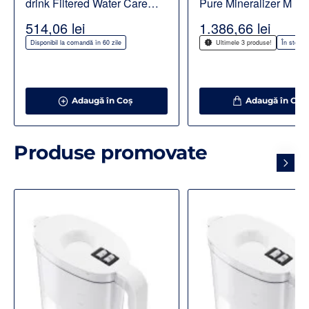
drink Filtered Water Care
Pure Mineralizer M Mg
TC200
CUF CARE
514,06 lei
1.386,66 lei
Disponibil la comandă în 60 zile
În stoc 
Ultimele 3 produse!
Adaugă în Coş
Adaugă în Coş
Produse promovate