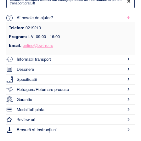
transport gratuit!
Ai nevoie de ajutor?
Telefon:
0219219
Program:
L-V: 09:00 - 16:00
Email:
online@bwt-ro.ro
Informatii transport
Descriere
Specificatii
Retragere/Returnare produse
Garantie
Modalitati plata
Review-uri
Broșură și Instrucțiuni