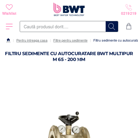
Caută
produsul
dorit....
Pentru intreaga casa
Filtre pentru sedimente
Filtru sedimente cu autocura
home
FILTRU SEDIMENTE CU AUTOCURATARE BWT MULTIPUR
M 65 - 200 ΜM