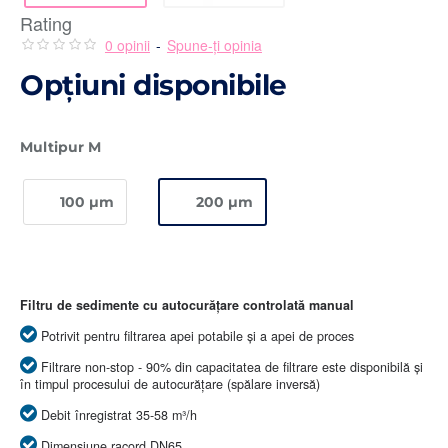
Rating
0 opinii
-
Spune-ţi opinia
Opţiuni disponibile
Multipur M
100 µm
200 µm
Filtru de sedimente cu autocurățare controlată manual
Potrivit pentru filtrarea apei potabile și a apei de proces
Filtrare non-stop - 90% din capacitatea de filtrare este disponibilă și
în timpul procesului de autocurățare (spălare inversă)
Debit înregistrat 35-58 m³/h
Dimensiune racord DN65