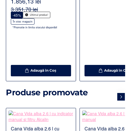
1.856,13 lei
3.351,70 lei
-45%
Ultimul produs!
În stoc magazin
*Promotie in limita stocului disponibil
Adaugă în Coş
Adaugă în Coş
Produse promovate
Cana Vida alba 2.6 l cu
Cana Vida alba 2.6 l c