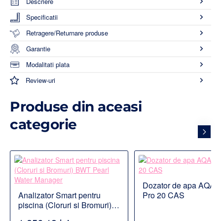
Descriere
Specificatii
Retragere/Returnare produse
Garantie
Modalitati plata
Review-uri
Produse din aceasi
categorie
Dozator de apa AQA d
Disponibil la comanda
Analizator Smart pentru
Pro 20 CAS
piscina (Cloruri si Bromuri)
BWT Pearl Water Manager