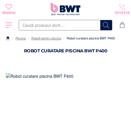
Caută
produsul
dorit....
Piscina
Roboti pentru piscina
Robot curatare piscina BWT P400
home
ROBOT CURATARE PISCINA BWT P400