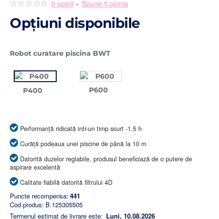
0 opinii
-
Spune-ţi opinia
Opţiuni disponibile
Robot curatare piscina BWT
P600
P400
Performanță ridicată intr-un timp scurt -1.5 h
Curăță podeaua unei piscine de până la 10 m
Datorită duzelor reglabile, produsul beneficiază de o putere de
aspirare excelentă
Calitate fiabilă datorită filtrului 4D
Puncte recompensa:
441
Cod produs:
B.125305505
Termenul estimat de livrare este:
Luni, 10.08.2026