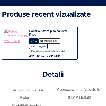
Produse recent vizualizate
Robot curatare piscina BWT
P400
-40%
Ultimul produs!
În stoc magazin
*Promotie in limita stocului disponibil
4.310,65 lei
7.211,60 lei
Detalii
Transport si Livrare
Aboneaza-te la Newsletter
Retururi
SEAP Licitatii
Modalitati de plata