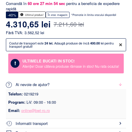
Comandă în
60
ore
27
min
54
sec
pentru a beneficia de expediere
rapidă
-40%
Ultimul produs!
În stoc magazin
*Promotie in limita stocului disponibil
4.310,65 lei
7.211,60 lei
Fără TVA: 3.562,52 lei
×
Costul de transport este
Adaugă produse de încă
lei pentru
24 lei.
400.00
transport gratuit!
ULTIMELE BUCATI IN STOC!
Atenție! Doar câteva produse rămase în stoc! Nu rata ocazia!
Ai nevoie de ajutor?
Telefon:
0219219
Program:
L-V: 09:00 - 16:00
Email:
online@bwt-ro.ro
Informatii transport