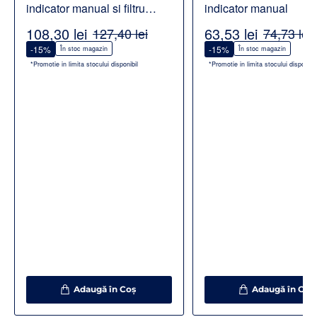
indicator manual si filtru
indicator manual
Alcalin
108,30 lei
63,53 lei
127,40 lei
74,73 lei
-15%
-15%
În stoc magazin
În stoc magazin
*Promotie in limita stocului disponibil
*Promotie in limita stocului disponibil
Adaugă în Coş
Adaugă în Coş