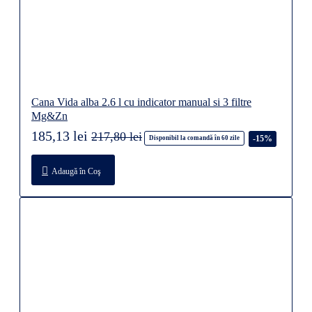
Cana Vida alba 2.6 l cu indicator manual si 3 filtre
Mg&Zn
185,13 lei
217,80 lei
-15%
Disponibil la comandă în 60 zile
Adaugă în Coş