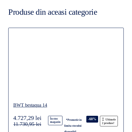
Produse din aceasi categorie
BWT bestaqua 14
4.727,29 lei
-60%
În stoc
Ultimele
*Promotie in
magazin
11.730,95 lei
2 produse!
limita stocului
disponibil