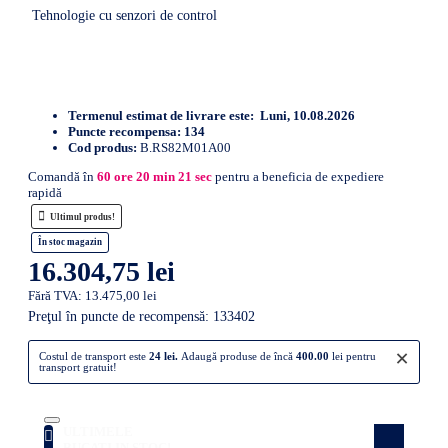
Tehnologie cu senzori de control
Termenul estimat de livrare este:
Luni, 10.08.2026
Puncte recompensa:
134
Cod produs:
B.RS82M01A00
Comandă în
60
ore
20
min
20
sec
pentru a beneficia de expediere
rapidă
Ultimul produs!
În stoc magazin
16.304,75 lei
Fără TVA: 13.475,00 lei
Preţul în puncte de recompensă: 133402
×
Costul de transport este
24 lei.
Adaugă produse de încă
400.00
lei pentru
transport gratuit!
ULTIMELE
Atenție! Doar câteva produse rămase în
stoc! Nu rata ocazia!
BUCATI IN STOC!