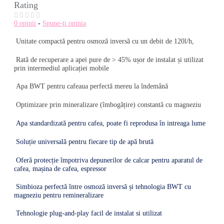
Rating
0 opinii
-
Spune-ţi opinia
Unitate compactă pentru osmoză inversă cu un debit de 120l/h,
Rată de recuperare a apei pure de > 45% ușor de instalat și utilizat
prin intermediul aplicației mobile
Apa BWT pentru cafeaua perfectă mereu la îndemână
Optimizare prin mineralizare (îmbogățire) constantă cu magneziu
Apa standardizată pentru cafea, poate fi reprodusa în intreaga lume
Soluție universală pentru fiecare tip de apă brută
Oferă protecție împotriva depunerilor de calcar pentru aparatul de
cafea, mașina de cafea, espressor
Simbioza perfectă între osmoză inversă și tehnologia BWT cu
magneziu pentru remineralizare
Tehnologie plug-and-play facil de instalat si utilizat