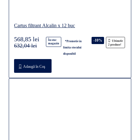
Cartus filtrant Alcalin x 12 buc
568,85 lei
-10%
În stoc
Ultimele
*Promotie in
magazin
632,04 lei
2 produse!
limita stocului
disponibil
Adaugă în Coş