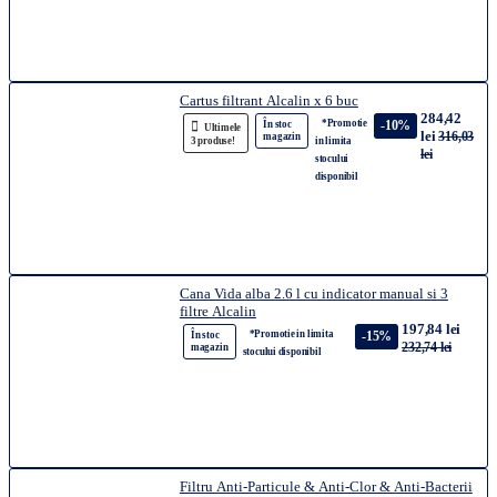
Cartus filtrant Alcalin x 6 buc
284,42
*Promotie
-10%
În stoc
Ultimele
lei
316,03
magazin
3 produse!
in limita
lei
stocului
disponibil
Cana Vida alba 2.6 l cu indicator manual si 3
filtre Alcalin
197,84 lei
*Promotie in limita
-15%
În stoc
232,74 lei
magazin
stocului disponibil
Filtru Anti-Particule & Anti-Clor & Anti-Bacterii