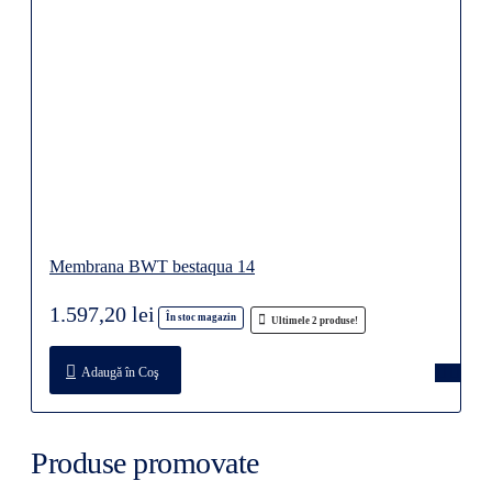
Membrana BWT bestaqua 14
1.597,20 lei
În stoc magazin
Ultimele 2 produse!
Adaugă în Coş
Produse promovate