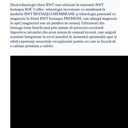
Două tehnologii-cheie BWT sunt utilizate în sistemele BWT
bestaqua ROC Coffee: tehnologia inovatoare cu membrană în
modulul BWT BESTAQUA MEMBRANE și tehnologia patentată cu
magneziu în filtrul BWT bestaqua PREMIUM, care adaugă magneziu
în apă ( magneziul este un purtător de aroma). Utilizatorii din
întreaga lume beneficiază prin urmare de protecția excelentă
împotriva calcarului din acest sistem de osmoză inversă, care asigură
rezultate înregistrate la nivel mondial în domeniul optimizării apei și
oferă experiențe senzoriale excepționale pentru cei care se bucură de
o calitate premium a cafelei.