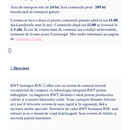
Taxa de transport este de
24 lei
, însă comenzile peste
399 lei
beneficiază de transport gratuit.
Livrarea se face a doua zi pentru comenzile plasate până la ora
11:00
,
dacă produsele sunt în stoc. Comenzile după ora
11:00
se livrează în
2-3 zile
. În caz de volum mare de comenzi sau condiții nefavorabile,
termenul de livrare poate fi prelungit. Mai multe informatii pe pagina
de
informatii livrare.
Descriere
BWT bestaqua ROC Coffee este un sistem de osmoză inversă
excepțional de compact, cu tehnologia integrată BWT pentru
îmbogățire cu magneziu BWT, făcându-l ideal pentru producerea
cafelei și a tuturor băuturilor calde. Toate cartușele filtrante folosite
aici pot fi înlocuite extrem de ușor, rapid și în siguranță, fără a
necesita unelte speciale. Sistemele de cafea BWT bestaqua ROC sunt
robuste și au o durată de viață îndelungată. Sunt extrem de fiabile și
necesită puțină întreținere.