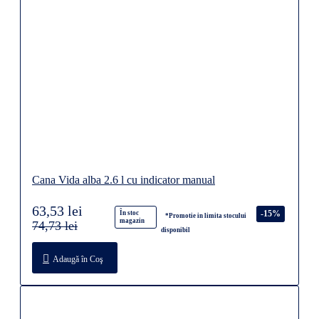
Cana Vida alba 2.6 l cu indicator manual
63,53 lei
-15%
În stoc
*Promotie in limita stocului
magazin
74,73 lei
disponibil
Adaugă în Coş