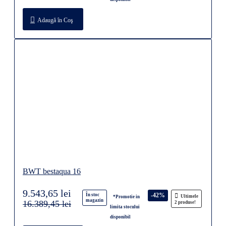
Adaugă în Coş
BWT bestaqua 16
9.543,65 lei
-42%
În stoc
Ultimele
*Promotie in
magazin
16.389,45 lei
2 produse!
limita stocului
disponibil