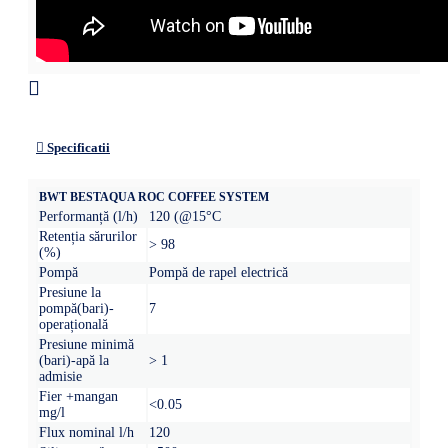
Specificatii
BWT BESTAQUA ROC COFFEE SYSTEM
Performanță (l/h)
120 (@15°C
Retenția sărurilor
> 98
(%)
Pompă
Pompă de rapel electrică
Presiune la
pompă(bari)-
7
operațională
Presiune minimă
(bari)-apă la
> 1
admisie
Fier +mangan
<0.05
mg/l
Flux nominal l/h
120