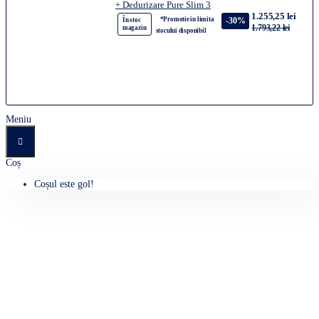
+ Dedurizare Pure Slim 3
1.255,25 lei
*Promotie in limita
-30%
În stoc
1.793,22 lei
magazin
stocului disponibil
Meniu
Coș
Coșul este gol!