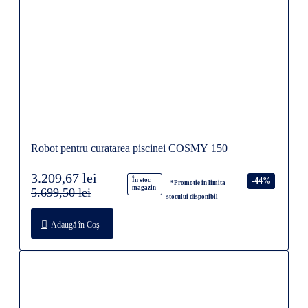
Robot pentru curatarea piscinei COSMY 150
3.209,67 lei
-44%
În stoc
*Promotie in limita
magazin
5.699,50 lei
stocului disponibil
Adaugă în Coş