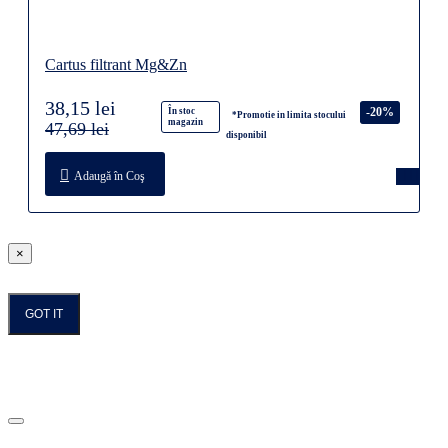
Cartus filtrant Mg&Zn
38,15 lei
-20%
În stoc
*Promotie in limita stocului
magazin
47,69 lei
disponibil
Adaugă în Coş
×
GOT IT