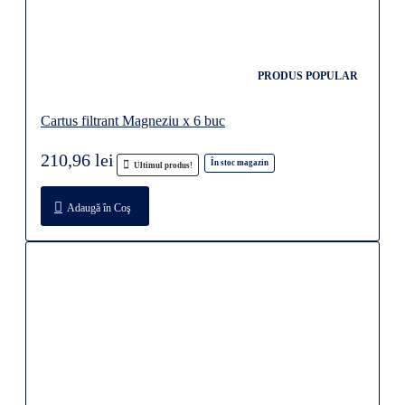
PRODUS POPULAR
Cartus filtrant Magneziu x 6 buc
210,96 lei
În stoc magazin
Ultimul produs!
Adaugă în Coş