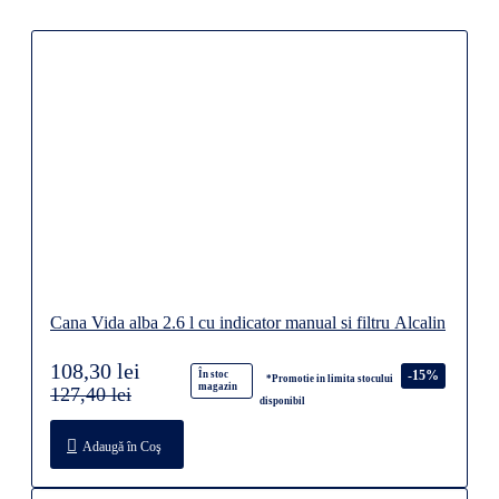
Cana Vida alba 2.6 l cu indicator manual si filtru Alcalin
108,30 lei
-15%
În stoc
*Promotie in limita stocului
magazin
127,40 lei
disponibil
Adaugă în Coş