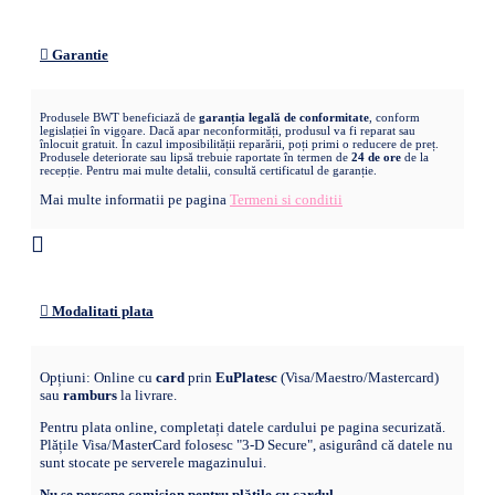
Garantie
Produsele BWT beneficiază de
garanția legală de conformitate
, conform
legislației în vigoare. Dacă apar neconformități, produsul va fi reparat sau
înlocuit gratuit. În cazul imposibilității reparării, poți primi o reducere de preț.
Produsele deteriorate sau lipsă trebuie raportate în termen de
24 de ore
de la
recepție. Pentru mai multe detalii, consultă certificatul de garanție.
Mai multe informatii pe pagina
Termeni si conditii
Modalitati plata
Opțiuni: Online cu
card
prin
EuPlatesc
(Visa/Maestro/Mastercard)
sau
ramburs
la livrare.
Pentru plata online, completați datele cardului pe pagina securizată.
Plățile Visa/MasterCard folosesc "3-D Secure", asigurând că datele nu
sunt stocate pe serverele magazinului.
Nu se percepe comision pentru plățile cu cardul.