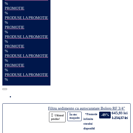
%
PROMOTIE
%
PRODUSE LA PROMOTIE
%
PROMOTIE
%
PRODUSE LA PROMOTIE
%
PROMOTIE
%
PRODUSE LA PROMOTIE
%
PROMOTIE
%
PRODUSE LA PROMOTIE
%
Filtru sedimente cu autocuratare Bolero RF 3/4"
645,93 lei
*Promotie
-49%
În stoc
Ultimul
1.254,37 lei
magazin
produs!
in limita
stocului
disponibil