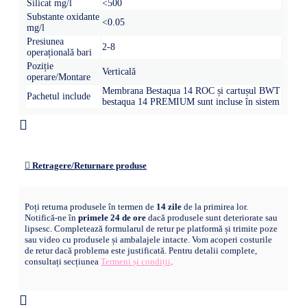
Silicat mg/l
<500
Substante oxidante
<0.05
mg/l
Presiunea
2-8
operațională bari
Poziție
Verticală
operare/Montare
Membrana Bestaqua 14 ROC și cartușul BWT
Pachetul include
bestaqua 14 PREMIUM sunt incluse în sistem
Retragere/Returnare produse
Poți returna produsele în termen de
14 zile
de la primirea lor.
Notifică-ne în
primele 24 de ore
dacă produsele sunt deteriorate sau
lipsesc. Completează formularul de retur pe platformă și trimite poze
sau video cu produsele și ambalajele intacte. Vom acoperi costurile
de retur dacă problema este justificată. Pentru detalii complete,
consultați secțiunea
Termeni și condiții
.