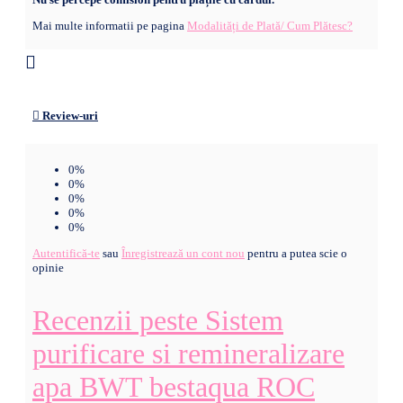
Mai multe informatii pe pagina
Modalități de Plată/ Cum Plătesc?
Review-uri
0%
0%
0%
0%
0%
Autentifică-te
sau
Înregistrează un cont nou
pentru a putea scie o
opinie
Recenzii peste Sistem
purificare si remineralizare
apa BWT bestaqua ROC