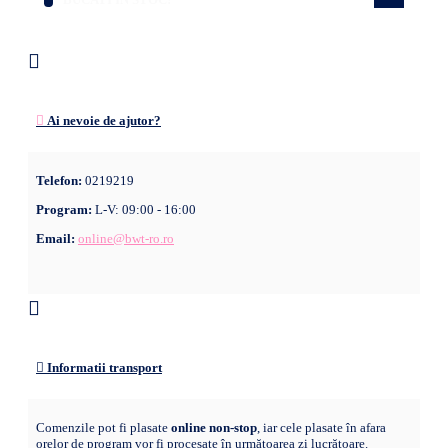
Ai nevoie de ajutor?
Telefon:
0219219
Program:
L-V: 09:00 - 16:00
Email:
online@bwt-ro.ro
Informatii transport
Comenzile pot fi plasate
online non-stop
, iar cele plasate în afara
orelor de program vor fi procesate în următoarea zi lucrătoare.