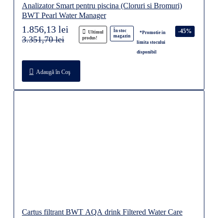
Analizator Smart pentru piscina (Cloruri si Bromuri)
BWT Pearl Water Manager
1.856,13 lei
-45%
În stoc
Ultimul
*Promotie in
magazin
3.351,70 lei
produs!
limita stocului
disponibil
Adaugă în Coş
Cartus filtrant BWT AQA drink Filtered Water Care