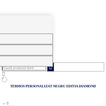
0
Caută
produsul
dorit....
0
TERMOS PERSONALIZAT NEGRU EDITIA DIAMOND
home