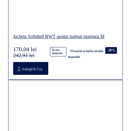
Jacheta Softshell BWT pentru barbati marimea M
170,04 lei
-30%
În stoc
*Promotie in limita stocului
magazin
242,91 lei
disponibil
Adaugă în Coş