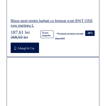
Bluza sport pentru barbati cu fermoar scurt BWT ONE
rosu marimea L
187,61 lei
-30%
În stoc
*Promotie in limita stocului
magazin
268,02 lei
disponibil
Adaugă în Coş