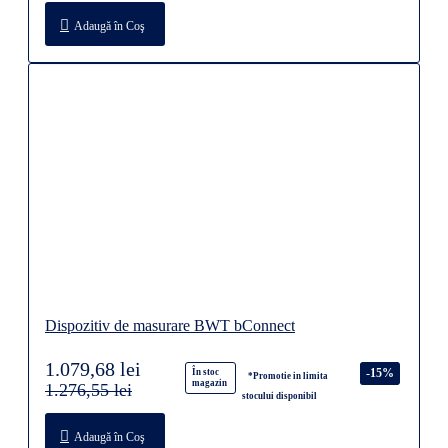
Adaugă în Coş
Dispozitiv de masurare BWT bConnect
1.079,68 lei
-15%
În stoc
*Promotie in limita
magazin
1.276,55 lei
stocului disponibil
Adaugă în Coş