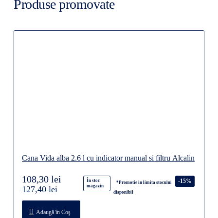
Produse promovate
Cana Vida alba 2.6 l cu indicator manual si filtru Alcalin
108,30 lei
-15%
În stoc
*Promotie in limita stocului
magazin
127,40 lei
disponibil
Adaugă în Coş