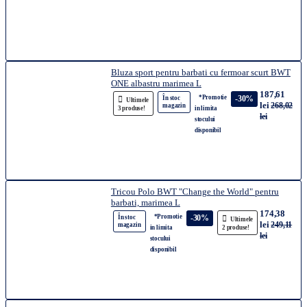
Bluza sport pentru barbati cu fermoar scurt BWT
ONE albastru marimea L
187,61
*Promotie
-30%
În stoc
Ultimele
lei
268,02
magazin
3 produse!
in limita
lei
stocului
disponibil
Tricou Polo BWT "Change the World" pentru
barbati, marimea L
174,38
*Promotie
-30%
În stoc
Ultimele
lei
249,11
magazin
in limita
2 produse!
lei
stocului
disponibil