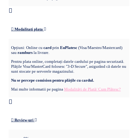
Modalitati plata
Opțiuni: Online cu
card
prin
EuPlatesc
(Visa/Maestro/Mastercard)
sau
ramburs
la livrare.
Pentru plata online, completați datele cardului pe pagina securizată.
Plățile Visa/MasterCard folosesc "3-D Secure", asigurând că datele nu
sunt stocate pe serverele magazinului.
Nu se percepe comision pentru plățile cu cardul.
Mai multe informatii pe pagina
Modalități de Plată/ Cum Plătesc?
Review-uri