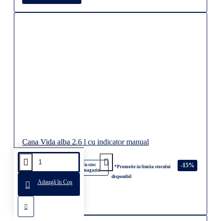
Cana Vida alba 2.6 l cu indicator manual
63,53 lei
-15%
În stoc
*Promotie in limita stocului
magazin
74,73 lei
disponibil
Adaugă în Coş
Adaugă în Coş
Disponibil la comanda
Disponibil la comanda