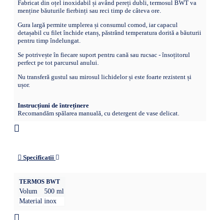
Fabricat din oțel inoxidabil și având pereți dubli, termosul BWT va
menține băuturile fierbinți sau reci timp de câteva ore.
Gura largă permite umplerea și consumul comod, iar capacul
detașabil cu filet închide etanș, păstrând temperatura dorită a băuturii
pentru timp îndelungat.
Se potrivește în fiecare suport pentru cană sau rucsac - însoțitorul
perfect pe tot parcursul anului.
Nu transferă gustul sau mirosul lichidelor și este foarte rezistent și
ușor.
Instrucțiuni de întreținere
Recomandăm spălarea manuală, cu detergent de vase delicat.
Specificatii
TERMOS BWT
Volum
500 ml
Material
inox