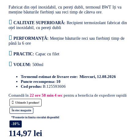
Fabricat din oțel inoxidabil, cu pereți dubli, termosul BWT îți va
menține băuturile fierbinți sau reci timp de câteva ore.
CALITATE SUPERIOARĂ:
Recipient termoizolant fabricat din
oțel inoxidabil, cu pereți dubli
PERFORMANȚĂ:
Menține băuturile reci sau fierbinți timp de
până la 6 ore
PRACTIC:
Capac cu filet
VOLUM:
500ml
Termenul estimat de livrare este:
Miercuri, 12.08.2026
Puncte recompensa:
10
Cod produs:
B.125593606
Comandă în
22
ore
58
min
3
sec
pentru a beneficia de expediere rapidă
Ultimele 3 produse!
În stoc magazin
*Promotie in limita stocului disponibil
-10%
114,97 lei