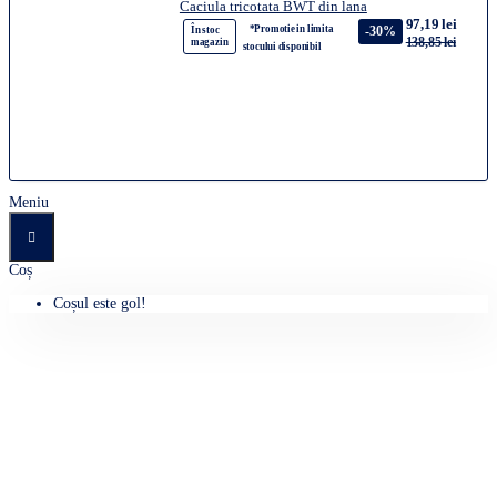
Caciula tricotata BWT din lana
97,19 lei
*Promotie in limita
-30%
În stoc
138,85 lei
magazin
stocului disponibil
Meniu
Coș
Coșul este gol!