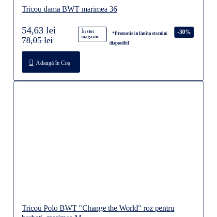
Tricou dama BWT marimea 36
54,63 lei
-30%
În stoc
*Promotie in limita stocului
magazin
78,05 lei
disponibil
Adaugă în Coş
Tricou Polo BWT "Change the World" roz pentru