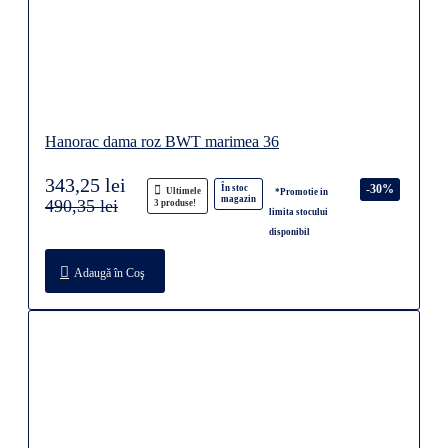
Hanorac dama roz BWT marimea 36
343,25 lei
-30%
În stoc
Ultimele
*Promotie in
magazin
490,35 lei
3 produse!
limita stocului
disponibil
Adaugă în Coş