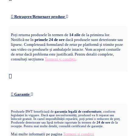
Retragere/Returnare produse
Poți returna produsele în termen de
14 zile
de la primirea lor.
Notifică-ne în
primele 24 de ore
dacă produsele sunt deteriorate sau
lipsesc. Completează formularul de retur pe platformă și trimite poze
sau video cu produsele și ambalajele intacte. Vom acoperi costurile
de retur dacă problema este justificată. Pentru detalii complete,
consultați secțiunea
Termeni și condiții
.
Garantie
Produsele BWT beneficiază de
garanția legală de conformitate
, conform
legislației în vigoare. Dacă apar neconformități, produsul va fi reparat sau
înlocuit gratuit. În cazul imposibilității reparării, poți primi o reducere de preț.
Produsele deteriorate sau lipsă trebuie raportate în termen de
24 de ore
de la
recepție. Pentru mai multe detalii, consultă certificatul de garanție.
Mai multe informatii pe pagina
Termeni si conditii