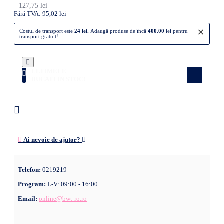
127,75 lei
Fără TVA: 95,02 lei
×
Costul de transport este
24 lei.
Adaugă produse de încă
400.00
lei pentru
transport gratuit!
ULTIMELE
Atenție! Doar câteva produse rămase în
stoc! Nu rata ocazia!
BUCATI IN STOC!
Ai nevoie de ajutor?
Telefon:
0219219
Program:
L-V: 09:00 - 16:00
Email:
online@bwt-ro.ro