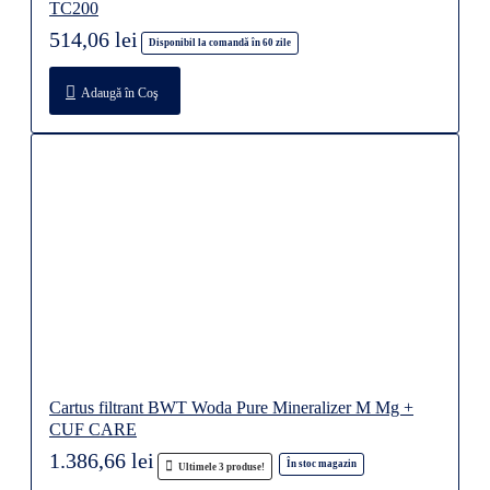
TC200
514,06 lei
Disponibil la comandă în 60 zile
Adaugă în Coş
Cartus filtrant BWT Woda Pure Mineralizer M Mg +
CUF CARE
1.386,66 lei
În stoc magazin
Ultimele 3 produse!