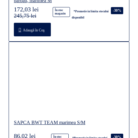
barbati, marimea M
172,03 lei
-30%
În stoc
*Promotie in limita stocului
magazin
245,75 lei
disponibil
Adaugă în Coş
SAPCA BWT TEAM marimea S/M
86,02 lei
-30%
În stoc
*Promotie in limita stocului