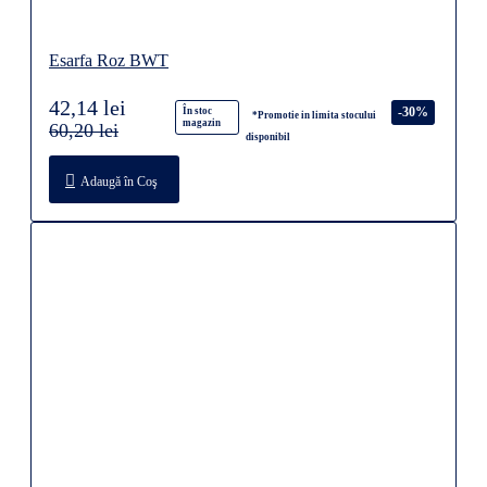
Esarfa Roz BWT
42,14 lei
-30%
În stoc
*Promotie in limita stocului
magazin
60,20 lei
disponibil
Adaugă în Coş