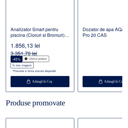
Analizator Smart pentru
Dozator de apa AQA d
piscina (Cloruri si Bromuri)
Pro 20 CAS
BWT Pearl Water Manager
1.856,13 lei
3.351,70 lei
-45%
Ultimul produs!
În stoc magazin
*Promotie in limita stocului disponibil
Adaugă în Coş
Adaugă în Coş
Produse promovate
Disponibil la comanda