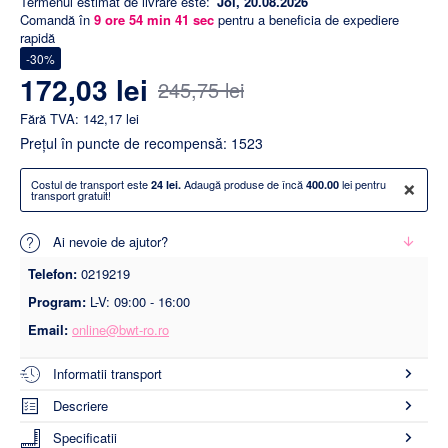
Termenul estimat de livrare este:
Joi, 20.08.2026
Comandă în
9
ore
54
min
41
sec
pentru a beneficia de expediere
rapidă
-30%
172,03 lei
245,75 lei
Fără TVA: 142,17 lei
Preţul în puncte de recompensă: 1523
×
Costul de transport este
Adaugă produse de încă
lei pentru
24 lei.
400.00
transport gratuit!
Ai nevoie de ajutor?
Telefon:
0219219
Program:
L-V: 09:00 - 16:00
Email:
online@bwt-ro.ro
Informatii transport
Descriere
Specificatii