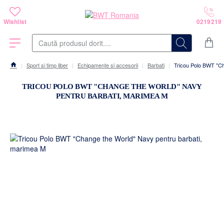
Caută
produsul
dorit....
Sport si timp liber
Echipamente si accesorii
Barbati
Tricou Polo BWT "Ch
home
TRICOU POLO BWT "CHANGE THE WORLD" NAVY
PENTRU BARBATI, MARIMEA M