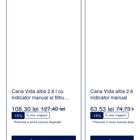
Cana Vida alba 2.6 l cu
Cana Vida alba 2.6 l c
indicator manual si filtru
indicator manual
Alcalin
108,30 lei
63,53 lei
127,40 lei
74,73 lei
-15%
-15%
În stoc magazin
În stoc magazin
*Promotie in limita stocului disponibil
*Promotie in limita stocului disponibil