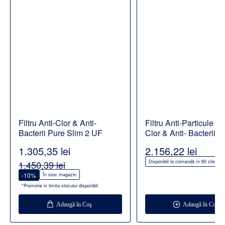
Filtru Anti-Clor & Anti-
Filtru Anti-Particule & 
Bacterii Pure Slim 2 UF
Clor & Anti- Bacterii +
Imbogatire cu magnezi
1.305,35 lei
2.156,22 lei
dedurizare Pure Slim 
1.450,39 lei
Disponibil la comandă în 60 zile
-10%
În stoc magazin
*Promotie in limita stocului disponibil
Adaugă în Coş
Adaugă în Coş