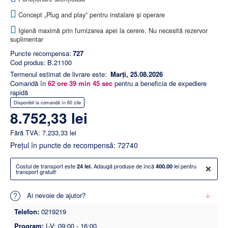
Concept „Plug and play” pentru instalare și operare
Igienă maximă prin furnizarea apei la cerere. Nu necesită rezervor
suplimentar
Puncte recompensa:
727
Cod produs:
B.21100
Termenul estimat de livrare este:
Marți, 25.08.2026
Comandă în
62
ore
39
min
44
sec
pentru a beneficia de expediere
rapidă
Disponibil la comandă în 60 zile
8.752,33 lei
Fără TVA: 7.233,33 lei
Preţul în puncte de recompensă: 72740
×
Costul de transport este
Adaugă produse de încă
lei pentru
24 lei.
400.00
transport gratuit!
Ai nevoie de ajutor?
Telefon:
0219219
Program:
L-V: 09:00 - 16:00