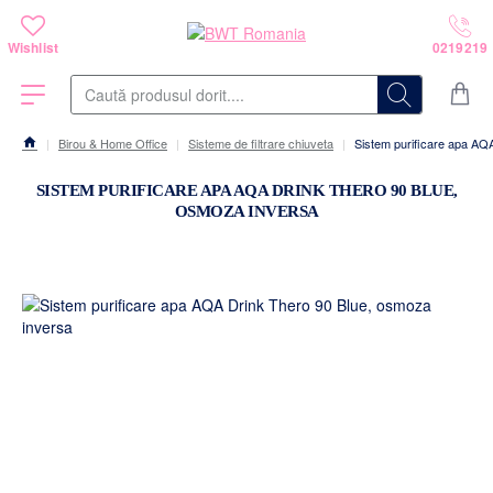
Caută
produsul
dorit....
Birou & Home Office
Sisteme de filtrare chiuveta
Sistem purificare apa AQ
home
SISTEM PURIFICARE APA AQA DRINK THERO 90 BLUE,
OSMOZA INVERSA