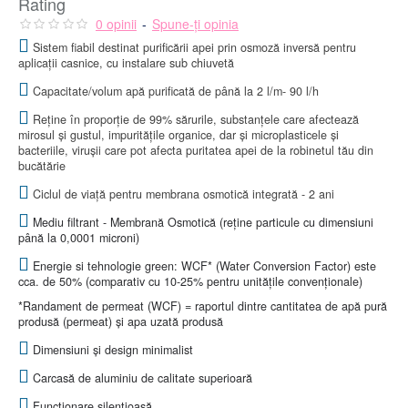
Rating
0 opinii
-
Spune-ţi opinia
Sistem fiabil destinat purificării apei prin osmoză inversă pentru
aplicații casnice, cu instalare sub chiuvetă
Capacitate/volum apă purificată de până la 2 l/m- 90 l/h
Reține în proporție de 99% sărurile, substanțele care afectează
mirosul și gustul, impuritățile organice, dar și microplasticele și
bacteriile, virușii care pot afecta puritatea apei de la robinetul tău din
bucătărie
Ciclul de viață pentru membrana osmotică integrată - 2 ani
Mediu filtrant - Membrană Osmotică (reține particule cu dimensiuni
până la 0,0001 microni)
Energie si tehnologie green: WCF* (Water Conversion Factor) este
cca. de 50% (comparativ cu 10-25% pentru unitățile convenționale)
*Randament de permeat (WCF) = raportul dintre cantitatea de apă pură
produsă (permeat) și apa uzată produsă
Dimensiuni și design minimalist
Carcasă de aluminiu de calitate superioară
Funcționare silențioasă