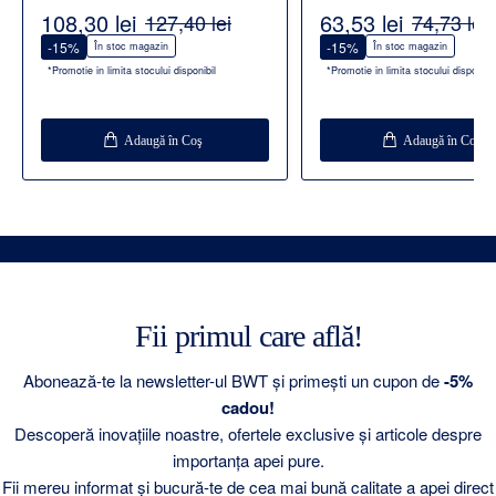
Alcalin
108,30 lei
63,53 lei
127,40 lei
74,73 lei
-15%
-15%
În stoc magazin
În stoc magazin
*Promotie in limita stocului disponibil
*Promotie in limita stocului disponibil
Adaugă în Coş
Adaugă în Coş
Fii primul care află!
Abonează-te la newsletter-ul BWT și primești un cupon de
-5%
cadou!
Descoperă inovațiile noastre, ofertele exclusive și articole despre
importanța apei pure.
Fii mereu informat și bucură-te de cea mai bună calitate a apei direct