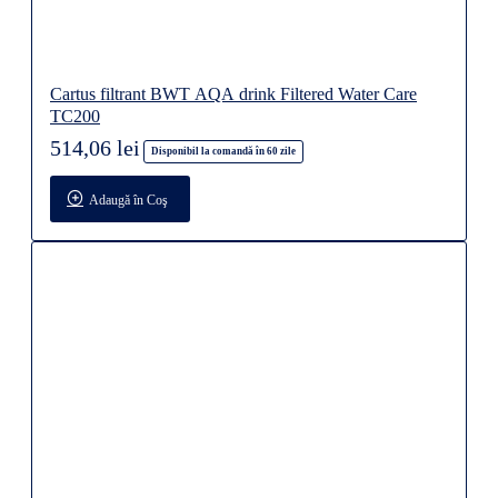
Cartus filtrant BWT AQA drink Filtered Water Care
TC200
514,06 lei
Disponibil la comandă în 60 zile
Adaugă în Coş