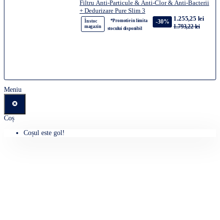
Filtru Anti-Particule & Anti-Clor & Anti-Bacterii
+ Dedurizare Pure Slim 3
1.255,25 lei
*Promotie in limita
-30%
În stoc
1.793,22 lei
magazin
stocului disponibil
Meniu
Coș
Coșul este gol!