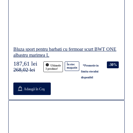
Bluza sport pentru barbati cu fermoar scurt BWT ONE
albastru marimea L
187,61 lei
-30%
În stoc
Ultimele
*Promotie in
magazin
268,02 lei
3 produse!
limita stocului
disponibil
Adaugă în Coş