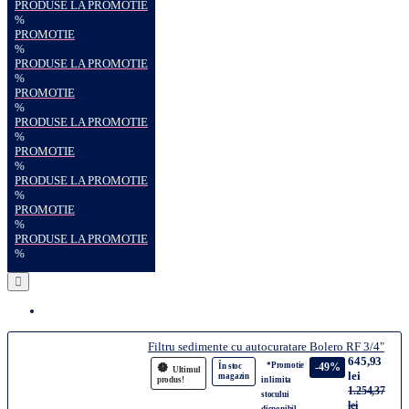
PRODUSE LA PROMOTIE
%
PROMOTIE
%
PRODUSE LA PROMOTIE
%
PROMOTIE
%
PRODUSE LA PROMOTIE
%
PROMOTIE
%
PRODUSE LA PROMOTIE
%
PROMOTIE
%
PRODUSE LA PROMOTIE
%
Filtru sedimente cu autocuratare Bolero RF 3/4"
645,93
*Promotie
-49%
În stoc
Ultimul
lei
magazin
produs!
in limita
1.254,37
stocului
lei