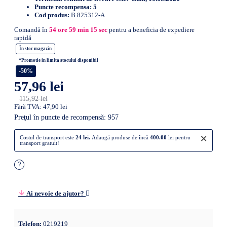
Puncte recompensa:
5
Cod produs:
B.825312-A
Comandă în
54
ore
59
min
14
sec
pentru a beneficia de expediere
rapidă
În stoc magazin
*Promotie in limita stocului disponibil
-50%
57,96 lei
115,92 lei
Fără TVA: 47,90 lei
Preţul în puncte de recompensă: 957
×
Costul de transport este
24 lei.
Adaugă produse de încă
400.00
lei pentru
transport gratuit!
Ai nevoie de ajutor?
Telefon:
0219219