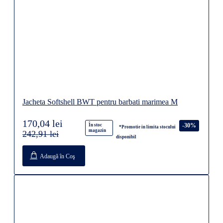
Jacheta Softshell BWT pentru barbati marimea M
170,04 lei
-30%
În stoc
*Promotie in limita stocului
magazin
242,91 lei
disponibil
Adaugă în Coş