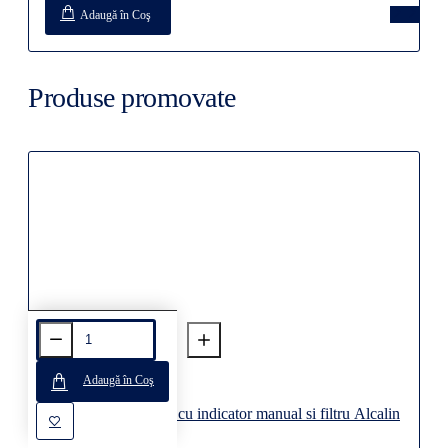
Adaugă în Coş
Produse promovate
Adaugă în Coş
Cana Vida alba 2.6 l cu indicator manual si filtru Alcalin
Disponibil la comanda
Disponibil la comanda