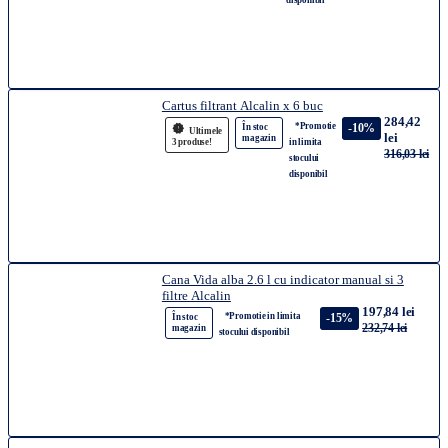
disponibil
Cartus filtrant Alcalin x 6 buc
284,42
*Promotie
-10%
În stoc
Ultimele
lei
magazin
3 produse!
in limita
316,03 lei
stocului
disponibil
Cana Vida alba 2.6 l cu indicator manual si 3
filtre Alcalin
197,84 lei
*Promotie in limita
-15%
În stoc
232,74 lei
magazin
stocului disponibil