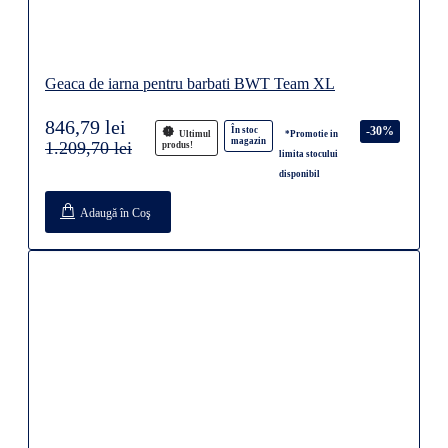
Geaca de iarna pentru barbati BWT Team XL
846,79 lei
-30%
În stoc
Ultimul
*Promotie in
magazin
1.209,70 lei
produs!
limita stocului
disponibil
Adaugă în Coş