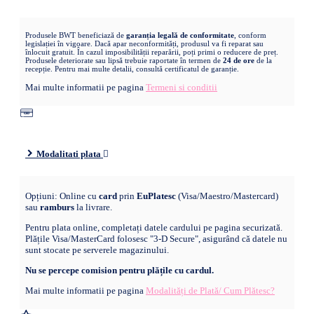
Produsele BWT beneficiază de
garanția legală de conformitate
, conform
legislației în vigoare. Dacă apar neconformități, produsul va fi reparat sau
înlocuit gratuit. În cazul imposibilității reparării, poți primi o reducere de preț.
Produsele deteriorate sau lipsă trebuie raportate în termen de
24 de ore
de la
recepție. Pentru mai multe detalii, consultă certificatul de garanție.
Mai multe informatii pe pagina
Termeni si conditii
Modalitati plata
Opțiuni: Online cu
card
prin
EuPlatesc
(Visa/Maestro/Mastercard)
sau
ramburs
la livrare.
Pentru plata online, completați datele cardului pe pagina securizată.
Plățile Visa/MasterCard folosesc "3-D Secure", asigurând că datele nu
sunt stocate pe serverele magazinului.
Nu se percepe comision pentru plățile cu cardul.
Mai multe informatii pe pagina
Modalități de Plată/ Cum Plătesc?