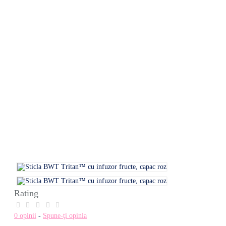
Rating
0 opinii
-
Spune-ţi opinia