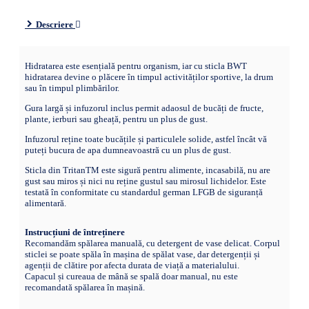
Descriere
Hidratarea este esențială pentru organism, iar cu sticla BWT
hidratarea devine o plăcere în timpul activităților sportive, la drum
sau în timpul plimbărilor.
Gura largă și infuzorul inclus permit adaosul de bucăți de fructe,
plante, ierburi sau gheață, pentru un plus de gust.
Infuzorul reține toate bucățile și particulele solide, astfel încât vă
puteți bucura de apa dumneavoastră cu un plus de gust.
Sticla din TritanTM este sigură pentru alimente, incasabilă, nu are
gust sau miros și nici nu reține gustul sau mirosul lichidelor. Este
testată în conformitate cu standardul german LFGB de siguranță
alimentară.
Instrucțiuni de întreținere
Recomandăm spălarea manuală, cu detergent de vase delicat. Corpul
sticlei se poate spăla în mașina de spălat vase, dar detergenții și
agenții de clătire por afecta durata de viață a materialului.
Capacul și cureaua de mână se spală doar manual, nu este
recomandată spălarea în mașină.