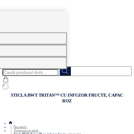
0
Caută
produsul
dorit....
0
STICLA BWT TRITAN™ CU INFUZOR FRUCTE, CAPAC
ROZ
home
Bucatarie
Termosuri si sticle
Sticla BWT Tritan™ cu infuzor fructe, capac roz