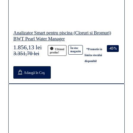
Analizator Smart pentru piscina (Cloruri si Bromuri)
BWT Pearl Water Manager
1.856,13 lei
-45%
În stoc
Ultimul
*Promotie in
magazin
3.351,70 lei
produs!
limita stocului
disponibil
Adaugă în Coş