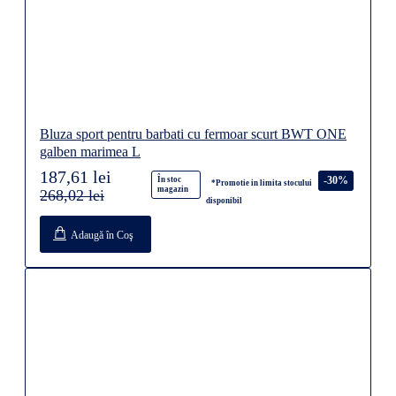
Bluza sport pentru barbati cu fermoar scurt BWT ONE
galben marimea L
187,61 lei
-30%
În stoc
*Promotie in limita stocului
magazin
268,02 lei
disponibil
Adaugă în Coş