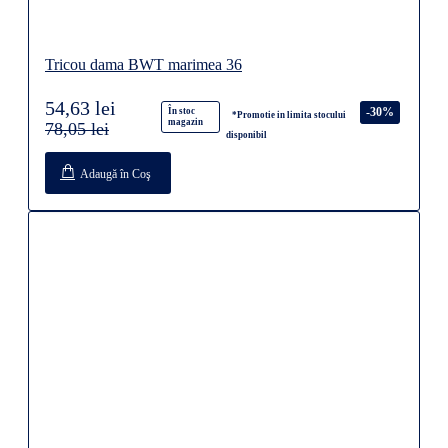
Tricou dama BWT marimea 36
54,63 lei
-30%
În stoc
*Promotie in limita stocului
magazin
78,05 lei
disponibil
Adaugă în Coş