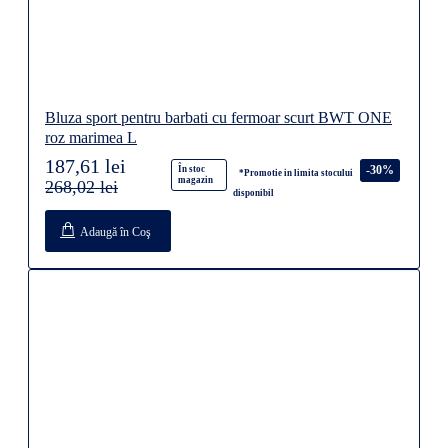
Bluza sport pentru barbati cu fermoar scurt BWT ONE
roz marimea L
187,61 lei
-30%
În stoc
*Promotie in limita stocului
magazin
268,02 lei
disponibil
Adaugă în Coş