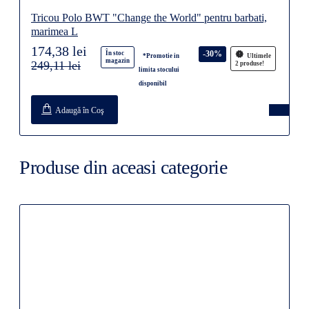
Tricou Polo BWT "Change the World" pentru barbati,
marimea L
174,38 lei
-30%
În stoc
*Promotie in
Ultimele
magazin
249,11 lei
2 produse!
limita stocului
disponibil
Adaugă în Coş
Produse din aceasi categorie