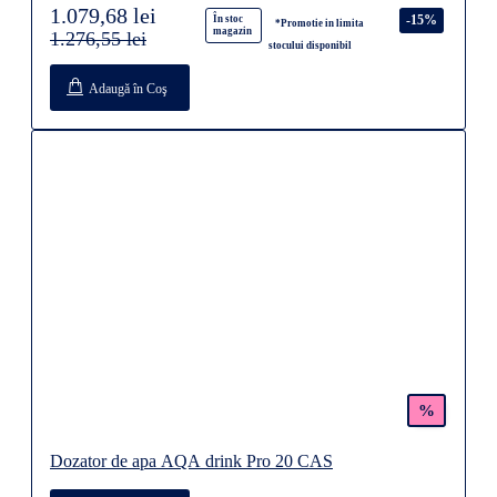
1.079,68 lei
-15%
În stoc
*Promotie in limita
magazin
1.276,55 lei
stocului disponibil
Adaugă în Coş
%
Dozator de apa AQA drink Pro 20 CAS