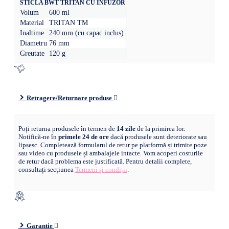
STICLA BWT TRITAN CU INFUZOR
Volum
600 ml
Material
TRITAN TM
Inaltime
240 mm (cu capac inclus)
Diametru
76 mm
Greutate
120 g
Retragere/Returnare produse
Poți returna produsele în termen de
14 zile
de la primirea lor.
Notifică-ne în
primele 24 de ore
dacă produsele sunt deteriorate sau
lipsesc. Completează formularul de retur pe platformă și trimite poze
sau video cu produsele și ambalajele intacte. Vom acoperi costurile
de retur dacă problema este justificată. Pentru detalii complete,
consultați secțiunea
Termeni și condiții
.
Garantie