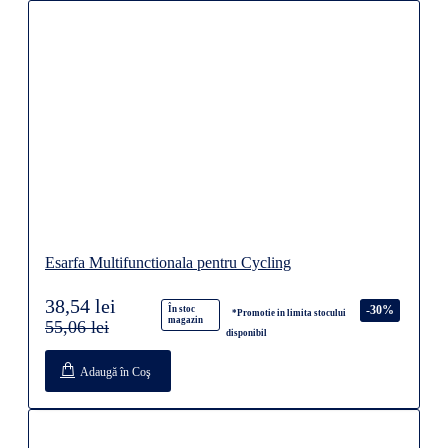
Esarfa Multifunctionala pentru Cycling
38,54 lei
-30%
În stoc
*Promotie in limita stocului
magazin
55,06 lei
disponibil
Adaugă în Coş