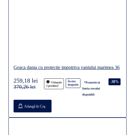
Geaca dama cu protectie impotriva vantului marimea 36
259,18 lei
-30%
În stoc
Ultimele
*Promotie in
magazin
370,26 lei
3 produse!
limita stocului
disponibil
Adaugă în Coş