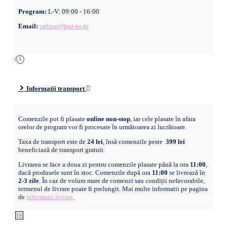
Program:
L-V: 09:00 - 16:00
Email:
online@bwt-ro.ro
Informatii transport
Comenzile pot fi plasate
online non-stop
, iar cele plasate în afara
orelor de program vor fi procesate în următoarea zi lucrătoare.
Taxa de transport este de
24 lei
, însă comenzile peste
399 lei
beneficiază de transport gratuit.
Livrarea se face a doua zi pentru comenzile plasate până la ora
11:00
,
dacă produsele sunt în stoc. Comenzile după ora
11:00
se livrează în
2-3 zile
. În caz de volum mare de comenzi sau condiții nefavorabile,
termenul de livrare poate fi prelungit. Mai multe informatii pe pagina
de
informatii livrare.