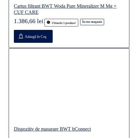
Cartus filtrant BWT Woda Pure Mineralizer M Mg +
CUF CARE
1.386,66 lei
În stoc magazin
Ultimele 3 produse!
Adaugă în Coş
Dispozitiv de masurare BWT bConnect