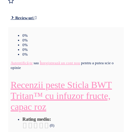
Review-uri
0%
0%
0%
0%
0%
Autentifică-te
sau
Înregistrează un cont nou
pentru a putea scie o
opinie
Recenzii peste Sticla BWT
Tritan™ cu infuzor fructe,
capac roz
Rating mediu:
(0)