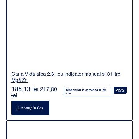
Cana Vida alba 2.6 l cu indicator manual si 3 filtre
Mg&Zn
185,13 lei
217,80
-15%
Disponibil la comandă în 60
lei
zile
Adaugă în Coş