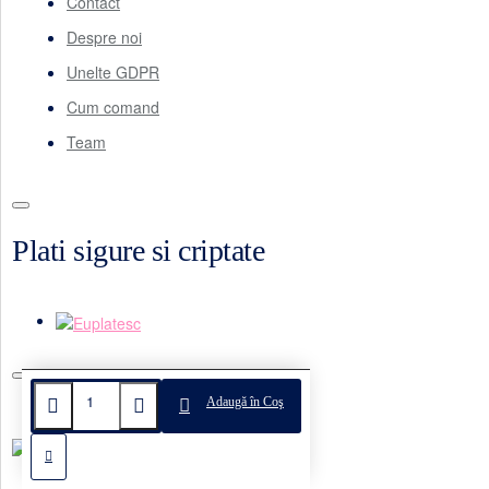
Contact
Despre noi
Unelte GDPR
Cum comand
Team
Plati sigure si criptate
Adaugă în Coş
Castigator Gpec 2023