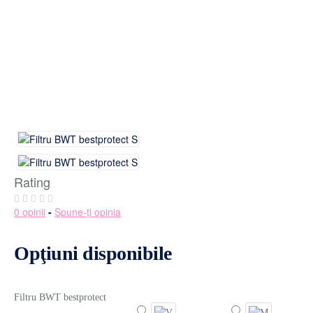
Rating
0 opinii
-
Spune-ţi opinia
Opţiuni disponibile
Filtru BWT bestprotect