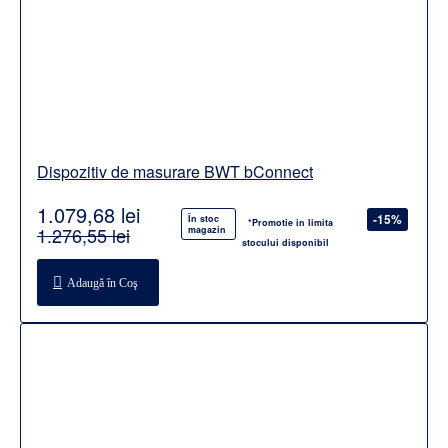
Dispozitiv de masurare BWT bConnect
1.079,68 lei
-15%
În stoc
*Promotie in limita
1.276,55 lei
magazin
stocului disponibil
Adaugă în Coş