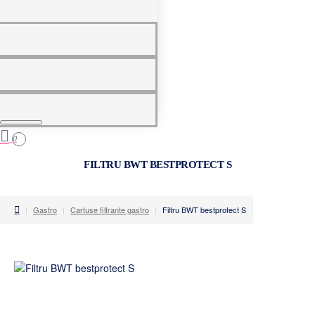
0
0
FILTRU BWT BESTPROTECT S
home
Gastro
Cartuse filtrante gastro
Filtru BWT bestprotect S