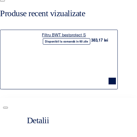
Produse recent vizualizate
Filtru BWT bestprotect S
383,17 lei
Disponibil la comandă în 60 zile
Detalii