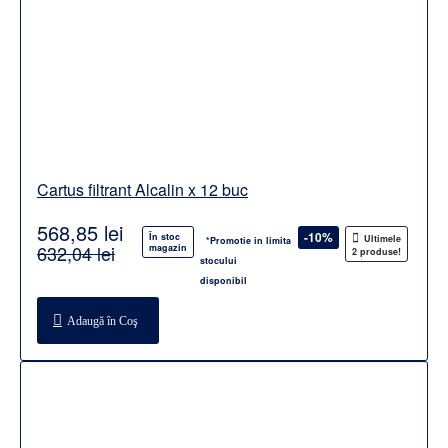
Cartus filtrant Alcalin x 12 buc
568,85 lei
-10%
În stoc
Ultimele
*Promotie in limita
632,04 lei
magazin
2 produse!
stocului
disponibil
Adaugă în Coş