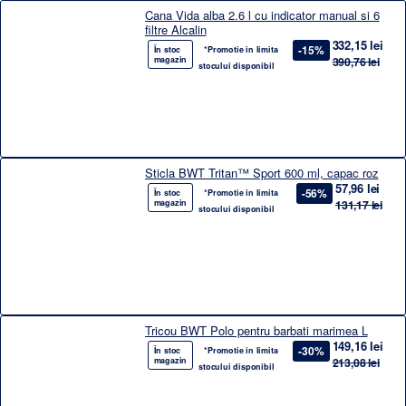
Cana Vida alba 2.6 l cu indicator manual si 6
filtre Alcalin
332,15 lei
-15%
În stoc
*Promotie in limita
magazin
390,76 lei
stocului disponibil
Sticla BWT Tritan™ Sport 600 ml, capac roz
57,96 lei
-56%
În stoc
*Promotie in limita
magazin
131,17 lei
stocului disponibil
Tricou BWT Polo pentru barbati marimea L
149,16 lei
-30%
În stoc
*Promotie in limita
magazin
213,08 lei
stocului disponibil