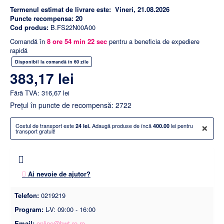
Termenul estimat de livrare este:
Vineri, 21.08.2026
Puncte recompensa:
20
Cod produs:
B.FS22N00A00
Comandă în
8
ore
54
min
21
sec
pentru a beneficia de expediere
rapidă
Disponibil la comandă în 60 zile
383,17 lei
Fără TVA: 316,67 lei
Preţul în puncte de recompensă: 2722
×
Costul de transport este
Adaugă produse de încă
lei pentru
24 lei.
400.00
transport gratuit!
Ai nevoie de ajutor?
Telefon:
0219219
Program:
L-V: 09:00 - 16:00
Email:
online@bwt-ro.ro