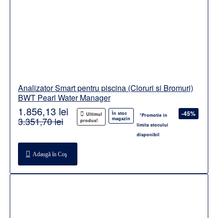
Analizator Smart pentru piscina (Cloruri si Bromuri)
BWT Pearl Water Manager
1.856,13 lei
-45%
În stoc
Ultimul
*Promotie in
3.351,70 lei
magazin
produs!
limita stocului
disponibil
Adaugă în Coş