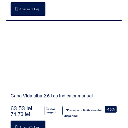
Adaugă în Coş
Cana Vida alba 2.6 l cu indicator manual
63,53 lei
-15%
În stoc
*Promotie in limita stocului
74,73 lei
magazin
disponibil
Adaugă în Coş