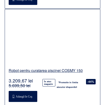
Robot pentru curatarea piscinei COSMY 150
3.209,67 lei
-44%
În stoc
*Promotie in limita
5.699,50 lei
magazin
stocului disponibil
Adaugă în Coş