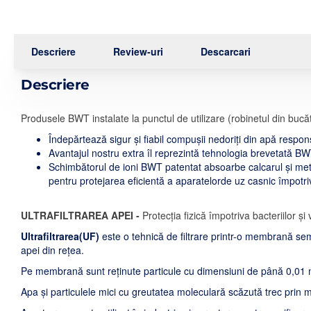
Descriere
Review-uri
Descarcari
Descriere
Produsele BWT instalate la punctul de utilizare (robinetul din bucă
Îndepărtează sigur și fiabil compușii nedoriți din apă respons
Avantajul nostru extra îl reprezintă tehnologia brevetată 
Schimbătorul de ioni BWT patentat absoarbe calcarul și met
pentru protejarea eficientă a aparatelorde uz casnic împotri
ULTRAFILTRAREA APEI -
Protecția fizică împotriva bacteriilor și v
Ultrafiltrarea(UF)
este o tehnică de filtrare printr-o membrană sem
apei din rețea.
Pe membrană sunt reținute particule cu dimensiuni de până 0,01 m
Apa și particulele mici cu greutatea moleculară scăzută trec prin 