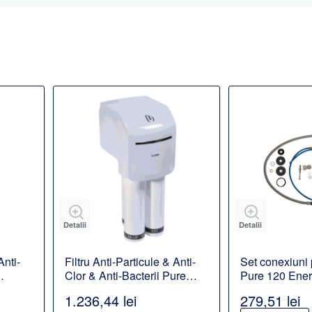
Detalii
Detalii
Anti-
Filtru Anti-Particule & Anti-
Set conexiuni
Clor & Anti-Bacterii Pure
Pure 120 Ene
iu
Slim 3
1.236,44 lei
279,51 lei