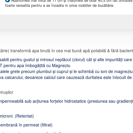
Adâncimea mai mică de 11 cm și înălțimea de doar 40,5 cm fac unitatea
foarte versatila pentru a se încadra in orice mobilier de bucătărie
tărie) transformă apa brută în cea mai bună apă potabilă & fără bacterii
abili pentru gustul și mirosul neplăcut (clorul) cât și alte impurități ca
BWT pentru apa îmbogățită cu Magneziu
alele grele precum plumbul și cuprul și le schimbă cu ioni de magneziu
va calcarului, deoarece calciul care cauzează duritatea este înlocuit d
irușilor
ipermeabilă sub acțiunea forțelor hidrostatice (presiunea sau gradienții
icroni. (Retentat)
membrană în permeat (filtrat)