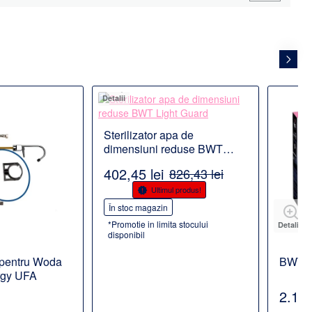
Detalii
Sterilizator apa de
dimensiuni reduse BWT
Light Guard
402,45 lei
826,43 lei
-51%
Ultimul produs!
În stoc magazin
*Promotie in limita stocului
Detalii
disponibil
 pentru Woda
BWT M
rgy UFA
2.134