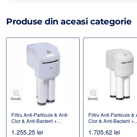
Produse din aceasi categorie
Detalii
Detalii
Filtru Anti-Particule & Anti-
Filtru Anti-Particule & 
Clor & Anti-Bacterii +
Clor & Anti-Bacterii +
Dedurizare Pure Slim 3
Imbogatire cu magnez
1.255,25 lei
1.705,62 lei
Pure Slim 4