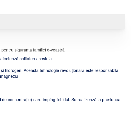
 pentru siguranța familiei d-voastră
re afectează calitatea acesteia
 și hidrogen. Această tehnologie revoluționară este responsabilă
e magneziu
 de concentrație) care împing lichidul. Se realizează la presiunea