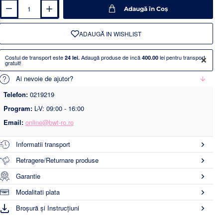
Adaugă în Coş
ADAUGĂ IN WISHLIST
×
Costul de transport este
Adaugă produse de încă
lei pentru transport
24 lei.
400.00
gratuit!
Ai nevoie de ajutor?
Telefon:
0219219
Program:
L-V: 09:00 - 16:00
Email:
online@bwt-ro.ro
Informatii transport
Retragere/Returnare produse
Garantie
Modalitati plata
Broșură și Instrucțiuni