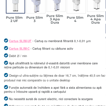
Pure Slim
Pure Slim
Pure Slim
Pure Slim
Pure Slim
3 Apa
4 Apa
2 UF
3
4
Dura
Dura
-
Cartuș SLIM-UF
Cartuș cu membrană filtrantă 0,1-0,01 μm
Cartuș SLIM-C
- Cartuș filtrant cu cărbune activ
Debit 2l / min
Apă ultrafiltrată la robinetul d-voastră datorită unei membrane care
reține particule cu dimensiuni de 0,1-0,01 microni
Design-ul ultra-subțire cu lățimea de doar 16,7 cm, înălțime 40,5 cm fac
produsul mai mic comparativ cu o unitate desktop
Funcție automată de închidere a apei fără a sista alimentarea cu apă
pentru o înlocuire ușoară și rapidă a cartușului
Nu necesită sursă de curent electric, nici conectare la scurgere