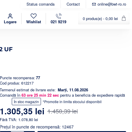
Status comanda
Contact
online@bwt-ro.ro
0 produs(e) - 0,00 lei
Logare
Wishlist
021 9219
2 UF
Puncte recompensa:
77
Cod produs:
612217
Termenul estimat de livrare este:
Marți, 11.08.2026
Comandă în
63
ore
25
min
21
sec
pentru a beneficia de expediere rapidă
-10%
În stoc magazin
*Promotie in limita stocului disponibil
1.305,35 lei
1.450,39 lei
Fără TVA: 1.078,80 lei
Preţul în puncte de recompensă: 12467