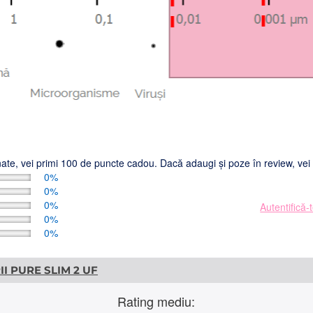
ionate, vei primi 100 de puncte cadou. Dacă adaugi și poze în review, ve
0%
0%
0%
Autentifică-
0%
0%
II PURE SLIM 2 UF
Rating mediu: