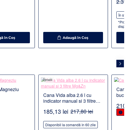
2.371,
-10%
În stoc
*Promot
disponi
ă în Coş
Adaugă în Coş
Detalii
Detalii
t Magneziu
Cartus
ODUS POPULAR
Cana Vida alba 2.6 l cu
buc
indicator manual si 3 filtre
210,9
Mg&Zn
185,13 lei
217,80 lei
Ulti
-15%
Disponibil la comandă în 60 zile