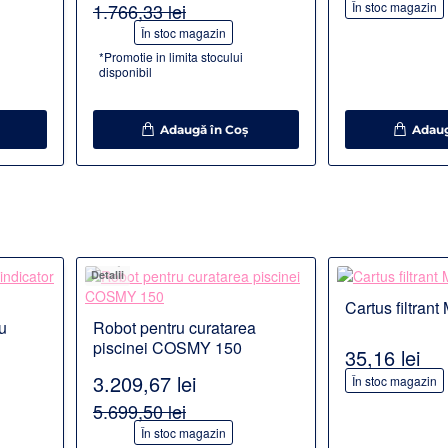
1.766,33 lei
În stoc magazin
-30%
În stoc magazin
*Promotie in limita stocului
disponibil
Adaugă în Coş
Adaug
Detalii
Detalii
Cartus filtran
PR
u
Robot pentru curatarea
piscinei COSMY 150
35,16 lei
3.209,67 lei
În stoc magazin
5.699,50 lei
-44%
În stoc magazin