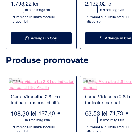
1.793,22 lei
2.132,02 lei
-30%
-20%
În stoc magazin
În stoc magazin
*Promotie in limita stocului
*Promotie in limita stocului
disponibil
disponibil
Adaugă în Coş
Adaugă în Coş
Produse promovate
Detalii
Detalii
Cana Vida alba 2.6 l cu
Cana Vida alba 2.6 l c
indicator manual si filtru
indicator manual
Alcalin
108,30 lei
63,53 lei
127,40 lei
74,73 lei
-15%
-15%
În stoc magazin
În stoc magazin
*Promotie in limita stocului
*Promotie in limita stocului
disponibil
disponibil