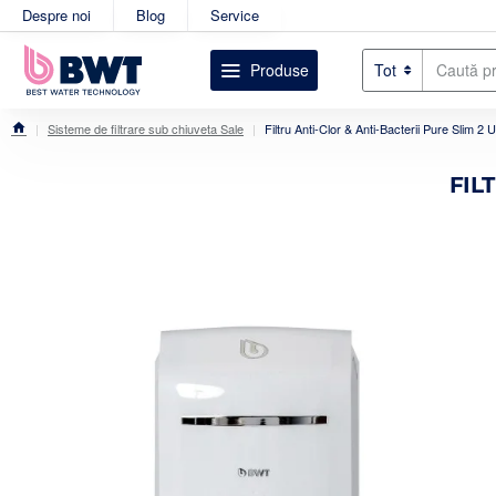
Despre noi
Blog
Service
Produse
Tot
Caută
produsul
dorit....
Sisteme de filtrare sub chiuveta Sale
Filtru Anti-Clor & Anti-Bacterii Pure Slim 2 
home
FIL