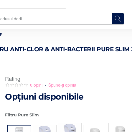
UF
TRU ANTI-CLOR & ANTI-BACTERII PURE SLIM 
Rating
0 opinii
-
Spune-ţi opinia
Opţiuni disponibile
Filtru Pure Slim