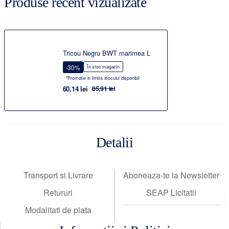
Produse recent vizualizate
Tricou Negru BWT marimea L
-30%
În stoc magazin
*Promotie in limita stocului disponibil
60,14 lei
85,91 lei
Detalii
Transport si Livrare
Aboneaza-te la Newsletter
Retururi
SEAP Licitatii
Modalitati de plata