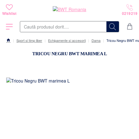
Caută
produsul
dorit....
Sport si timp liber
Echipamente si accesorii
Dama
Tricou Negru BWT m
home
TRICOU NEGRU BWT MARIMEA L