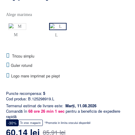
Alege marimea
M
L
Tricou simplu
Guler rotund
Logo mare imprimat pe piept
Puncte recompensa:
5
Cod produs:
B.125298919.L
Termenul estimat de livrare este:
Marți, 11.08.2026
Comandă în
68
ore
26
min
0
sec
pentru a beneficia de expediere
rapidă
-30%
În stoc magazin
*Promotie in limita stocului disponibil
60,14 lei
85,91 lei