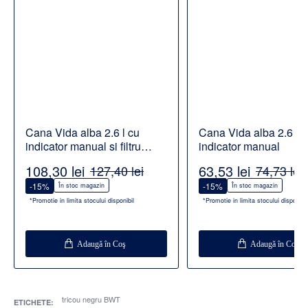
Cana Vida alba 2.6 l cu
Cana Vida alba 2.6 l c
indicator manual si filtru
indicator manual
Alcalin
108,30 lei
63,53 lei
127,40 lei
74,73 lei
-15%
-15%
În stoc magazin
În stoc magazin
*Promotie in limita stocului disponibil
*Promotie in limita stocului disponibil
Adaugă în Coş
Adaugă în Coş
tricou negru BWT
ETICHETE: