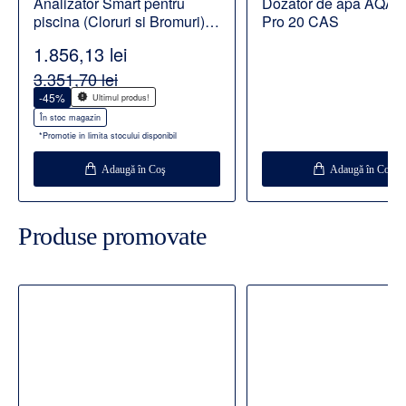
Analizator Smart pentru
Dozator de apa AQA d
piscina (Cloruri si Bromuri)
Pro 20 CAS
BWT Pearl Water Manager
1.856,13 lei
3.351,70 lei
-45%
Ultimul produs!
În stoc magazin
*Promotie in limita stocului disponibil
Adaugă în Coş
Adaugă în Coş
Produse promovate
Disponibil la comanda