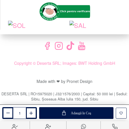
Copyright © Deserta SRL; Images: BWT Holding GmbH
Made with ❤ by Pronet Design
DESERTA SRL | RO15975020 | J32/1576/2003 | Capital: 50 000 lei | Sediul:
Sibiu, Șoseaua Alba Iulia 150, jud. Sibiu
Adaugă în Coş