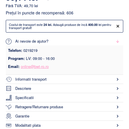
Fără TVA: 49,70 lei
Preţul în puncte de recompensă: 606
×
Costul de transport este
Adaugă produse de încă
lei pentru
24 lei.
400.00
transport gratuit!
Ai nevoie de ajutor?
Telefon:
0219219
Program:
L-V: 09:00 - 16:00
Email:
online@bwt-ro.ro
Informatii transport
Descriere
Specificatii
Retragere/Returnare produse
Garantie
Modalitati plata